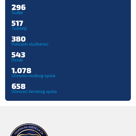
296
Sudije
517
Tužitelji
380
Policijski službenici
543
Ostali
1.078
Učesnici muškog spola
658
Učesnici ženskog spola