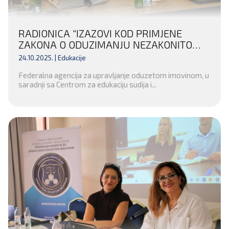
RADIONICA “IZAZOVI KOD PRIMJENE
ZAKONA O ODUZIMANJU NEZAKONITO
STEČENE IMOVINE KRIVIČNIM DJELOM
24.10.2025. |
Edukacije
FEDERACIJE BOSNE I HERCEGOVINE” ZA
Federalna agencija za upravljanje oduzetom imovinom, u
PREDSTAVNIKE INSTITUCIJA
saradnji sa Centrom za edukaciju sudija i...
ZAPADNOHERCEGOVAČKOG KANTONA