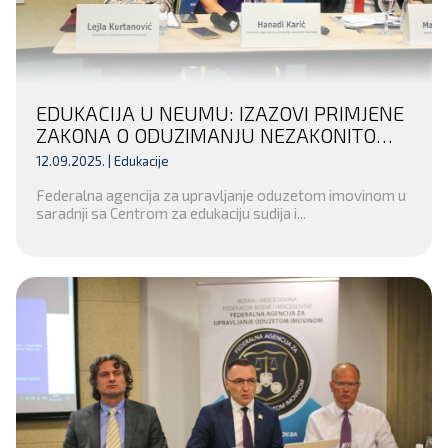
EDUKACIJA U NEUMU: IZAZOVI PRIMJENE
ZAKONA O ODUZIMANJU NEZAKONITO
STEČENE IMOVINE U FEDERACIJI BIH
12.09.2025. |
Edukacije
Federalna agencija za upravljanje oduzetom imovinom u
saradnji sa Centrom za edukaciju sudija i...