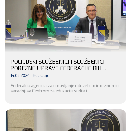
POLICIJSKI SLUŽBENICI I SLUŽBENICI
POREZNE UPRAVE FEDERACIJE BIH:
ZAJEDNO U BORBI PROTIV
14.05.2024. |
Edukacije
ORGANIZOVANOG KRIMINALA I
Federalna agencija za upravljanje oduzetom imovinom u
KORUPCIJE
saradnji sa Centrom za edukaciju sudija i...