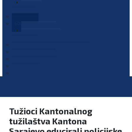
PLAN JAVNIH NABAVKI
OGLASI
GALERIJA
EDUKACIJE
PREZENTACIJE
PLAN EDUKACIJA
KONTAKT
VODIČ ZA PRISTUP INFORMACIJAMA
PRIJAVI KORUPCIJU
DIGITALNI KATALOG
KONKURSI
Tužioci Kantonalnog
tužilaštva Kantona
Sarajevo educirali policijske