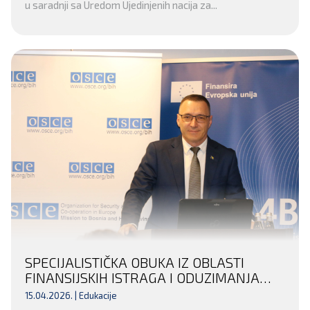
u saradnji sa Uredom Ujedinjenih nacija za...
SPECIJALISTIČKA OBUKA IZ OBLASTI
FINANSIJSKIH ISTRAGA I ODUZIMANJA
NEZAKONITO STEČENE IMOVINE ZA
15.04.2026. |
Edukacije
INSTITUCIJE POSAVSKOG KANTONA I