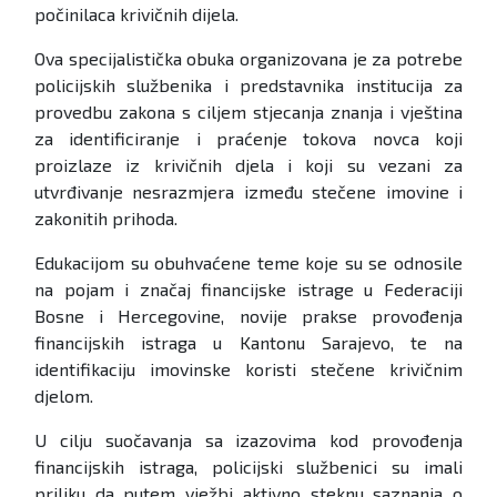
počinilaca krivičnih dijela.
Ova specijalistička obuka organizovana je za potrebe
policijskih službenika i predstavnika institucija za
provedbu zakona s ciljem stjecanja znanja i vještina
za identificiranje i praćenje tokova novca koji
proizlaze iz krivičnih djela i koji su vezani za
utvrđivanje nesrazmjera između stečene imovine i
zakonitih prihoda.
Edukacijom su obuhvaćene teme koje su se odnosile
na pojam i značaj financijske istrage u Federaciji
Bosne i Hercegovine, novije prakse provođenja
financijskih istraga u Kantonu Sarajevo, te na
identifikaciju imovinske koristi stečene krivičnim
djelom.
U cilju suočavanja sa izazovima kod provođenja
financijskih istraga, policijski službenici su imali
priliku da putem vježbi aktivno steknu saznanja o