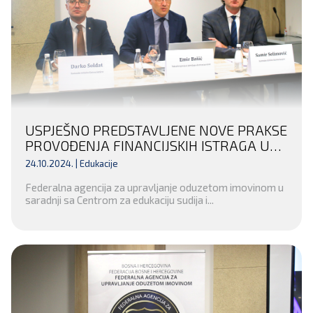
USPJEŠNO PREDSTAVLJENE NOVE PRAKSE
PROVOĐENJA FINANCIJSKIH ISTRAGA U
KANTONALNOM TUŽILAŠTVU KANTONA
24.10.2024. |
Edukacije
SARAJEVO
Federalna agencija za upravljanje oduzetom imovinom u
saradnji sa Centrom za edukaciju sudija i...