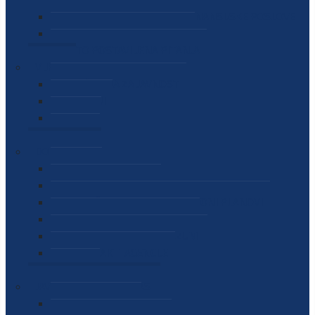
SEKTOR ZA MATERIJALNO-FINANSIJSKE POSLOVE
MEĐUNARODNA SURADNJA
ČESTO POSTAVLJENA PITANJA
VIJESTI
SAOPŠTENJA ZA JAVNOST
INTERVJUI
GOVORI
NAJAVE
DOKUMENTI
ZAKONI
PODZAKONSKI AKTI
STRATEŠKI DOKUMENTI I AKCIONI PLANOVI
MEĐUNARODNI DOKUMENTI
MEMORANDUMI I SPORAZUMI
INTERNI AKTI AGENCIJE
ARHIVA
JAVNE NABAVKE I OGLASI
JAVNE NABAVKE