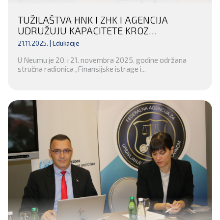
TUŽILAŠTVA HNK I ZHK I AGENCIJA
UDRUŽUJU KAPACITETE KROZ
POTPISIVANJE MEMORANDUMA I
21.11.2025. |
Edukacije
RADIONICU O ODUZIMANJU IMOVINE
U Neumu je 20. i 21. novembra 2025. godine održana
stručna radionica „Finansijske istrage i...