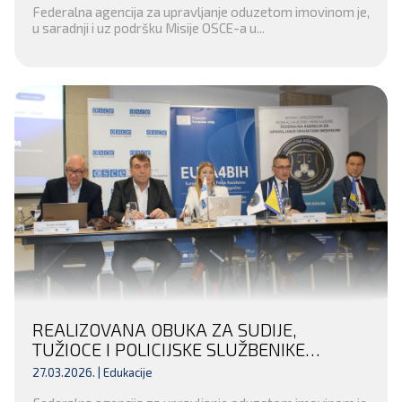
Federalna agencija za upravljanje oduzetom imovinom je,
KANTONA 10
u saradnji i uz podršku Misije OSCE-a u...
REALIZOVANA OBUKA ZA SUDIJE,
TUŽIOCE I POLICIJSKE SLUŽBENIKE
ZAPADNOHERCEGOVAČKOG KANTONA IZ
27.03.2026. |
Edukacije
OBLASTI FINANSIJSKIH ISTRAGA I