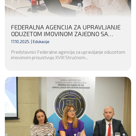
FEDERALNA AGENCIJA ZA UPRAVLJANJE
ODUZETOM IMOVINOM ZAJEDNO SA
UDRUŽENJEM TUŽILACA U FEDERACIJI
17.10.2025. |
Edukacije
BIH I AIRE CENTROM ORGANIZUJE XVIII
Predstavnici Federalne agencija za upravljanje oduzetom
STRUČNO SAVJETOVANJE TUŽILACA
imovinom prisustvuju XVIII Stručnom...