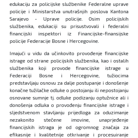
edukaciju za policijske službenike Federalne uprave
policije i Ministarstva unutrašnjih poslova Kantona
Sarajevo - Uprave policije. Osim policijskih
službenika, edukaciji su prisustvovali i federalni
financijski inspektori iz Financijske-finansijske
policije Federacije Bosne i Hercegovine.
Imajući u vidu da učinkovito provođenje financijske
istrage od strane policijskih službenika, kao i ostalih
službenika koji provode financijske istrage u
Federaciji Bosne i Hercegovine, tužiocima
predstavljaju osnovu za dalje postupanje i donošenje
konačne tužilačke odluke o postojanju ili nepostojanju
osnovane sumnje tj. odluke podizanju optužnice ali i
donošenja odluka o provođenju financijske istrage i
sljedstvenom stavljanju prijedloga za oduzimanje
nezakonito stečene imovine, unaprjeđenje
financijskih istraga je od ogromnog značaja za
efikasnije i kvalitetnije otkrivanje i procesuiranje