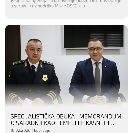
Federalna agencija za upravljanje oduzetom imovinom je,
ODUZIMANJA NEZAKONITO STEČENE
u saradnji i uz podršku Misije OSCE-a u...
IMOVINE KRIVIČNIM DJELOM
SPECIJALISTIČKA OBUKA I MEMORANDUM
O SARADNJI KAO TEMELJ EFIKASNIJIH
FINANSIJSKIH ISTRAGA U TUZLANSKOM
18.02.2026. |
Edukacije