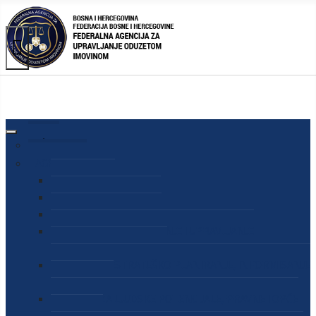
AGENCIJA
O AGENCIJI
DIREKTOR AGENCIJE
SEKRETAR AGENCIJE
SEKTOR ZA PREUZIMANJE I UPRAVLJANJE
ODUZETOM IMOVINOM
SEKTOR ZA STRATEŠKO PLANIRANJE, INFORMISANJE
I EDUKACIJU
SEKTOR ZA LJUDSKE POTENCIJALE, PRAVNE I OPĆE
POSLOVE