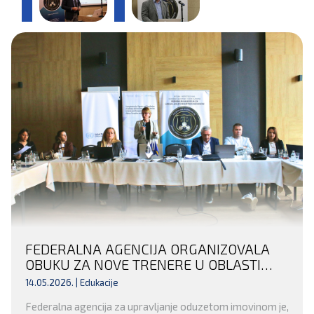
FEDERALNA AGENCIJA ORGANIZOVALA
OBUKU ZA NOVE TRENERE U OBLASTI
FINANSIJSKIH ISTRAGA I ODUZIMANJA
14.05.2026. |
Edukacije
NEZAKONITO STEČENE IMOVINE
Federalna agencija za upravljanje oduzetom imovinom je,