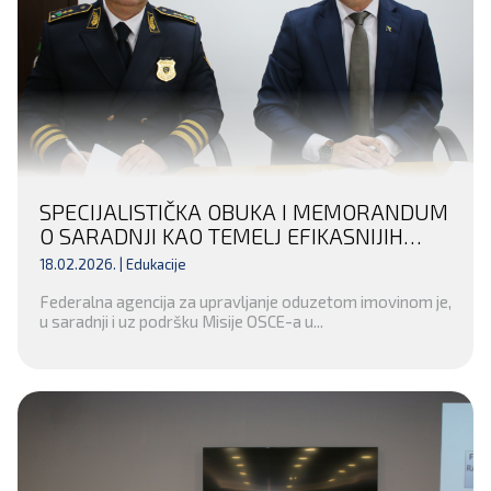
SPECIJALISTIČKA OBUKA I MEMORANDUM
O SARADNJI KAO TEMELJ EFIKASNIJIH
FINANSIJSKIH ISTRAGA U TUZLANSKOM
18.02.2026. |
Edukacije
KANTONU
Federalna agencija za upravljanje oduzetom imovinom je,
u saradnji i uz podršku Misije OSCE-a u...