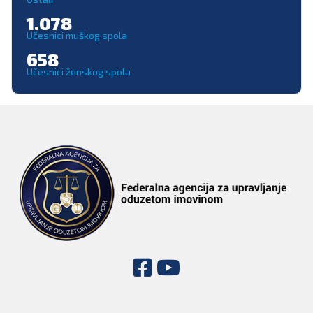
1.078
Učesnici muškog spola
658
Učesnici ženskog spola