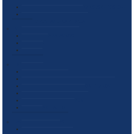
SEKTOR ZA MATERIJALNO-FINANSIJSKE POSLOVE
MEĐUNARODNA SURADNJA
ČESTO POSTAVLJENA PITANJA
VIJESTI
SAOPŠTENJA ZA JAVNOST
INTERVJUI
GOVORI
NAJAVE
DOKUMENTI
ZAKONI
PODZAKONSKI AKTI
STRATEŠKI DOKUMENTI I AKCIONI PLANOVI
MEĐUNARODNI DOKUMENTI
MEMORANDUMI I SPORAZUMI
INTERNI AKTI AGENCIJE
ARHIVA
JAVNE NABAVKE I OGLASI
JAVNE NABAVKE