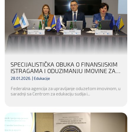
SPECIJALISTIČKA OBUKA O FINANSIJSKIM
ISTRAGAMA I ODUZIMANJU IMOVINE ZA
INSTITUCIJE UNSKO-SANSKOG KANTONA
28.01.2026. |
Edukacije
– POTPISAN SPORAZUM O SARADNJI SA
Federalna agencija za upravljanje oduzetom imovinom, u
OPĆINSKIM SUDOM U BIHAĆU
saradnji sa Centrom za edukaciju sudija i...