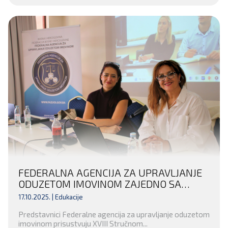
FEDERALNA AGENCIJA ZA UPRAVLJANJE
ODUZETOM IMOVINOM ZAJEDNO SA
UDRUŽENJEM TUŽILACA U FEDERACIJI
17.10.2025. |
Edukacije
BIH I AIRE CENTROM ORGANIZUJE XVIII
Predstavnici Federalne agencija za upravljanje oduzetom
STRUČNO SAVJETOVANJE TUŽILACA
imovinom prisustvuju XVIII Stručnom...