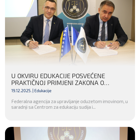
U OKVIRU EDUKACIJE POSVEĆENE
PRAKTIČNOJ PRIMJENI ZAKONA O
ODUZIMANJU NEZAKONITO STEČENE
19.12.2025. |
Edukacije
IMOVINE POTPISAN SPORAZUM SA
Federalna agencija za upravljanje oduzetom imovinom, u
OPĆINSKIM SUDOM U SARAJEVU
saradnji sa Centrom za edukaciju sudija i...