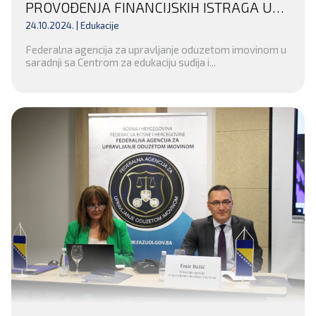
PROVOĐENJA FINANCIJSKIH ISTRAGA U
KANTONALNOM TUŽILAŠTVU KANTONA
24.10.2024. |
Edukacije
SARAJEVO
Federalna agencija za upravljanje oduzetom imovinom u
saradnji sa Centrom za edukaciju sudija i...