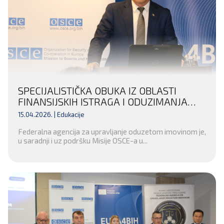
SPECIJALISTIČKA OBUKA IZ OBLASTI
FINANSIJSKIH ISTRAGA I ODUZIMANJA
NEZAKONITO STEČENE IMOVINE ZA
15.04.2026. |
Edukacije
INSTITUCIJE POSAVSKOG KANTONA I
Federalna agencija za upravljanje oduzetom imovinom je,
KANTONA 10
u saradnji i uz podršku Misije OSCE-a u...