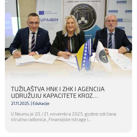
TUŽILAŠTVA HNK I ZHK I AGENCIJA
UDRUŽUJU KAPACITETE KROZ
POTPISIVANJE MEMORANDUMA I
21.11.2025. |
Edukacije
RADIONICU O ODUZIMANJU IMOVINE
U Neumu je 20. i 21. novembra 2025. godine održana
stručna radionica „Finansijske istrage i...