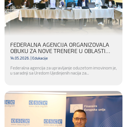
FEDERALNA AGENCIJA ORGANIZOVALA
OBUKU ZA NOVE TRENERE U OBLASTI
FINANSIJSKIH ISTRAGA I ODUZIMANJA
14.05.2026. |
Edukacije
NEZAKONITO STEČENE IMOVINE
Federalna agencija za upravljanje oduzetom imovinom je,
u saradnji sa Uredom Ujedinjenih nacija za...