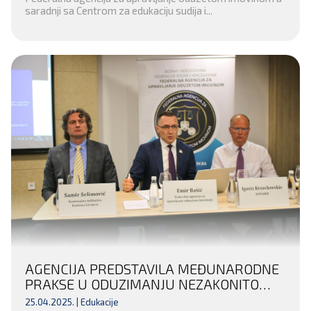
saradnji sa Centrom za edukaciju sudija i...
AGENCIJA PREDSTAVILA MEĐUNARODNE
PRAKSE U ODUZIMANJU NEZAKONITO
STEČENE IMOVINE
25.04.2025. |
Edukacije