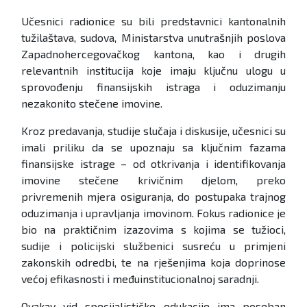
Učesnici radionice su bili predstavnici kantonalnih
tužilaštava, sudova, Ministarstva unutrašnjih poslova
Zapadnohercegovačkog kantona, kao i drugih
relevantnih institucija koje imaju ključnu ulogu u
sprovođenju finansijskih istraga i oduzimanju
nezakonito stečene imovine.
Kroz predavanja, studije slučaja i diskusije, učesnici su
imali priliku da se upoznaju sa ključnim fazama
finansijske istrage – od otkrivanja i identifikovanja
imovine stečene krivičnim djelom, preko
privremenih mjera osiguranja, do postupaka trajnog
oduzimanja i upravljanja imovinom. Fokus radionice je
bio na praktičnim izazovima s kojima se tužioci,
sudije i policijski službenici susreću u primjeni
zakonskih odredbi, te na rješenjima koja doprinose
većoj efikasnosti i međuinstitucionalnoj saradnji.
Ovakav vid specijalističke edukacije ima poseban