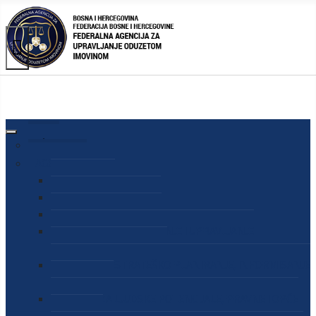
AGENCIJA
O AGENCIJI
DIREKTOR AGENCIJE
SEKRETAR AGENCIJE
SEKTOR ZA PREUZIMANJE I UPRAVLJANJE
ODUZETOM IMOVINOM
SEKTOR ZA STRATEŠKO PLANIRANJE, INFORMISANJE
I EDUKACIJU
SEKTOR ZA LJUDSKE POTENCIJALE, PRAVNE I OPĆE
POSLOVE