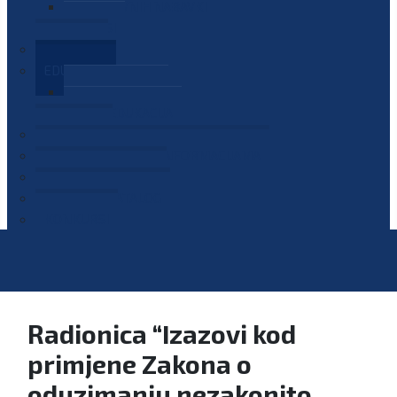
PLAN JAVNIH NABAVKI
OGLASI
GALERIJA
EDUKACIJE
PREZENTACIJE
PLAN EDUKACIJA
KONTAKT
VODIČ ZA PRISTUP INFORMACIJAMA
PRIJAVI KORUPCIJU
DIGITALNI KATALOG
KONKURSI
Radionica “Izazovi kod
primjene Zakona o
oduzimanju nezakonito