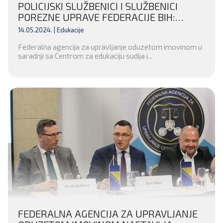
POLICIJSKI SLUŽBENICI I SLUŽBENICI
POREZNE UPRAVE FEDERACIJE BIH:
ZAJEDNO U BORBI PROTIV
14.05.2024. |
Edukacije
ORGANIZOVANOG KRIMINALA I
Federalna agencija za upravljanje oduzetom imovinom u
KORUPCIJE
saradnji sa Centrom za edukaciju sudija i...
FEDERALNA AGENCIJA ZA UPRAVLJANJE