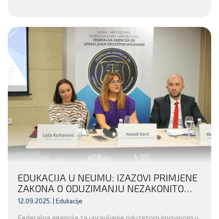
EDUKACIJA U NEUMU: IZAZOVI PRIMJENE
ZAKONA O ODUZIMANJU NEZAKONITO
STEČENE IMOVINE U FEDERACIJI BIH
12.09.2025. |
Edukacije
Federalna agencija za upravljanje oduzetom imovinom u