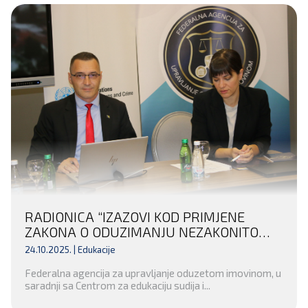
RADIONICA “IZAZOVI KOD PRIMJENE
ZAKONA O ODUZIMANJU NEZAKONITO
STEČENE IMOVINE KRIVIČNIM DJELOM
24.10.2025. |
Edukacije
FEDERACIJE BOSNE I HERCEGOVINE” ZA
Federalna agencija za upravljanje oduzetom imovinom, u
PREDSTAVNIKE INSTITUCIJA
saradnji sa Centrom za edukaciju sudija i...
ZAPADNOHERCEGOVAČKOG KANTONA