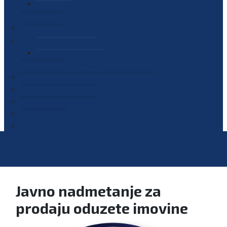
PLAN JAVNIH NABAVKI
OGLASI
GALERIJA
EDUKACIJE
PREZENTACIJE
PLAN EDUKACIJA
KONTAKT
VODIČ ZA PRISTUP INFORMACIJAMA
PRIJAVI KORUPCIJU
DIGITALNI KATALOG
KONKURSI
Javno nadmetanje za
prodaju oduzete imovine