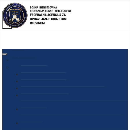
AGENCIJA
O AGENCIJI
DIREKTOR AGENCIJE
SEKRETAR AGENCIJE
SEKTOR ZA PREUZIMANJE I UPRAVLJANJE
ODUZETOM IMOVINOM
SEKTOR ZA STRATEŠKO PLANIRANJE, INFORMISANJE
I EDUKACIJU
SEKTOR ZA LJUDSKE POTENCIJALE, PRAVNE I OPĆE
POSLOVE