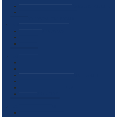
SEKTOR ZA MATERIJALNO-FINANSIJSKE POSLOVE
MEĐUNARODNA SURADNJA
ČESTO POSTAVLJENA PITANJA
VIJESTI
SAOPŠTENJA ZA JAVNOST
INTERVJUI
GOVORI
NAJAVE
DOKUMENTI
ZAKONI
PODZAKONSKI AKTI
STRATEŠKI DOKUMENTI I AKCIONI PLANOVI
MEĐUNARODNI DOKUMENTI
MEMORANDUMI I SPORAZUMI
INTERNI AKTI AGENCIJE
ARHIVA
JAVNE NABAVKE I OGLASI
JAVNE NABAVKE