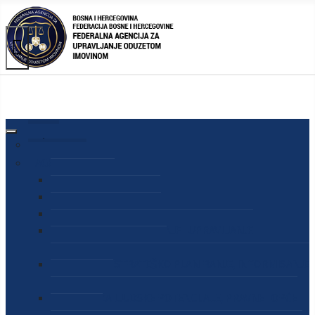
AGENCIJA
O AGENCIJI
DIREKTOR AGENCIJE
SEKRETAR AGENCIJE
SEKTOR ZA PREUZIMANJE I UPRAVLJANJE
ODUZETOM IMOVINOM
SEKTOR ZA STRATEŠKO PLANIRANJE, INFORMISANJE
I EDUKACIJU
SEKTOR ZA LJUDSKE POTENCIJALE, PRAVNE I OPĆE
POSLOVE