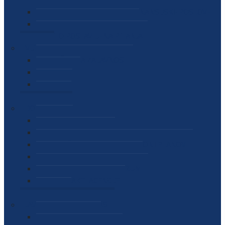
SEKTOR ZA MATERIJALNO-FINANSIJSKE POSLOVE
MEĐUNARODNA SURADNJA
ČESTO POSTAVLJENA PITANJA
VIJESTI
SAOPŠTENJA ZA JAVNOST
INTERVJUI
GOVORI
NAJAVE
DOKUMENTI
ZAKONI
PODZAKONSKI AKTI
STRATEŠKI DOKUMENTI I AKCIONI PLANOVI
MEĐUNARODNI DOKUMENTI
MEMORANDUMI I SPORAZUMI
INTERNI AKTI AGENCIJE
ARHIVA
JAVNE NABAVKE I OGLASI
JAVNE NABAVKE