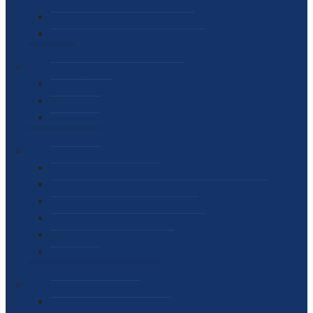
SEKTOR ZA MATERIJALNO-FINANSIJSKE POSLOVE
MEĐUNARODNA SURADNJA
ČESTO POSTAVLJENA PITANJA
VIJESTI
SAOPŠTENJA ZA JAVNOST
INTERVJUI
GOVORI
NAJAVE
DOKUMENTI
ZAKONI
PODZAKONSKI AKTI
STRATEŠKI DOKUMENTI I AKCIONI PLANOVI
MEĐUNARODNI DOKUMENTI
MEMORANDUMI I SPORAZUMI
INTERNI AKTI AGENCIJE
ARHIVA
JAVNE NABAVKE I OGLASI
JAVNE NABAVKE