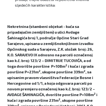
sljedećih karakteristika:
Nekretnina (stambeni objekat - kuća sa
pripadajućim zemljištem)
u ulici Avdage
Šahinagića broj 1, područje Općine Stari Grad
Sarajevo, upisana u zemljišnoknjižnom izvadku
Općinskog suda u Sarajevu, Z.K. uložak broj: 26,
K.O. SARAJEVO IX odnosno na parceli označenoj
kao k.č. broj: 123/2 – DIMITRIJE TUCOVIĆA, a od
2
toga dvorište površine P=108m
i kuća i zgrada
2
2
površine P=231m
, ukupne površine 339m
, sa
upisanim pravom vlasništva Federacije Bosne i
Hercegovine od 1/1, a koja odgovara parceli po
novom premjeru označenoj kao k.č. broj: 123/2 –
2
AVDAGE ŠAHINAGIĆA, dvorište površine P=108m
i
2
kuća i zgrada površine 231m
, ukupne površine
2
339m
, upisana u Posjedovni list broj: 2061, K.O.