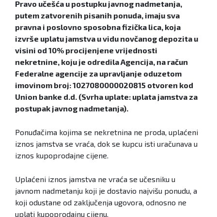
Pravo učešća u postupku javnog nadmetanja,
putem zatvorenih pisanih ponuda, imaju sva
pravna i poslovno sposobna fizička lica, koja
izvrše uplatu jamstva u vidu novčanog depozita u
visini od 10% procijenjene vrijednosti
nekretnine, koju je odredila Agencija, na račun
Federalne agencije za upravljanje oduzetom
imovinom broj: 1027080000020815 otvoren kod
Union banke d.d. (Svrha uplate: uplata jamstva za
postupak javnog nadmetanja).
Ponuđačima kojima se nekretnina ne proda, uplaćeni
iznos jamstva se vraća, dok se kupcu isti uračunava u
iznos kupoprodajne cijene.
Uplaćeni iznos jamstva ne vraća se učesniku u
javnom nadmetanju koji je dostavio najvišu ponudu, a
koji odustane od zaključenja ugovora, odnosno ne
uplati kupoprodajnu cijenu.