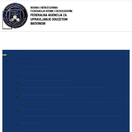
AGENCIJA
O AGENCIJI
DIREKTOR AGENCIJE
SEKRETAR AGENCIJE
SEKTOR ZA PREUZIMANJE I UPRAVLJANJE
ODUZETOM IMOVINOM
SEKTOR ZA STRATEŠKO PLANIRANJE, INFORMISANJE
I EDUKACIJU
SEKTOR ZA LJUDSKE POTENCIJALE, PRAVNE I OPĆE
POSLOVE