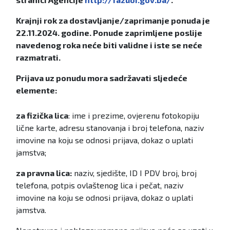
Krajnji rok za dostavljanje/zaprimanje ponuda je
22.11.2024. godine. Ponude zaprimljene poslije
navedenog roka neće biti validne i iste se neće
razmatrati.
Prijava uz ponudu mora sadržavati sljedeće
elemente:
za fizička lica
: ime i prezime, ovjerenu fotokopiju
lične karte, adresu stanovanja i broj telefona, naziv
imovine na koju se odnosi prijava, dokaz o uplati
jamstva;
za pravna lica:
naziv, sjedište, ID I PDV broj, broj
telefona, potpis ovlaštenog lica i pečat, naziv
imovine na koju se odnosi prijava, dokaz o uplati
jamstva.