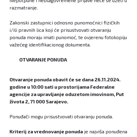
Nepotpune i neblagovremene prijave neće se uzeti u
razmatranje.
Zakonski zastupnici odnosno punomoćnici fizičkih
i/ili pravnih lica koji će prisustvovati otvaranju
ponuda moraju imati punomoć, te ovjerenu fotokopiju
važećeg identifikacionog dokumenta.
OTVARANJE PONUDA
Otvaranje ponuda obavit će se dana 26.11.2024.
godine u 10:00 sati u prostorijama Federalne
agencije za upravljanje oduzetom imovinom, Put
života 2, 71 000 Sarajevo.
Ponuđači mogu prisustvovati otvaranju ponuda.
Kriterij za vrednovanje ponuda
je najviša ponuđena