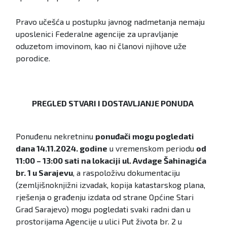
Pravo učešća u postupku javnog nadmetanja nemaju
uposlenici Federalne agencije za upravljanje
oduzetom imovinom, kao ni članovi njihove uže
porodice.
PREGLED STVARI I DOSTAVLJANJE PONUDA
Ponuđenu nekretninu
ponuđači mogu
pogledati
dana 14.11.2024. godine
u vremenskom periodu
od
11:00 – 13:00 sati na lokaciji ul. Avdage Šahinagića
br. 1 u Sarajevu
, a raspoloživu dokumentaciju
(zemljišnoknjižni izvadak, kopija katastarskog plana,
rješenja o građenju izdata od strane Općine Stari
Grad Sarajevo) mogu pogledati svaki radni dan u
prostorijama Agencije u ulici Put života br. 2 u