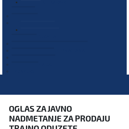
PLAN JAVNIH NABAVKI
OGLASI
GALERIJA
EDUKACIJE
PREZENTACIJE
PLAN EDUKACIJA
KONTAKT
VODIČ ZA PRISTUP INFORMACIJAMA
PRIJAVI KORUPCIJU
DIGITALNI KATALOG
KONKURSI
OGLAS ZA JAVNO
NADMETANJE ZA PRODAJU
TRAJNO ODUZETE