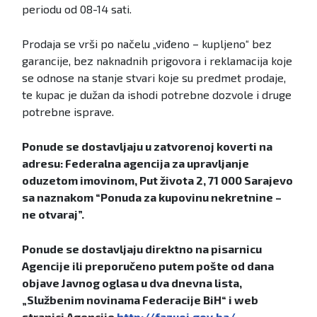
periodu od 08-14 sati.
Prodaja se vrši po načelu „viđeno – kupljeno“ bez
garancije, bez naknadnih prigovora i reklamacija koje
se odnose na stanje stvari koje su predmet prodaje,
te kupac je dužan da ishodi potrebne dozvole i druge
potrebne isprave.
Ponude se dostavljaju u zatvorenoj koverti na
adresu: Federalna agencija za upravljanje
oduzetom imovinom, Put života 2, 71 000 Sarajevo
sa naznakom “Ponuda za kupovinu nekretnine –
ne otvaraj”.
Ponude se dostavljaju direktno na pisarnicu
Agencije ili preporučeno putem pošte od dana
objave Javnog oglasa u dva dnevna lista,
„Službenim novinama Federacije BiH“ i web
stranici Agencije
http://fazuoi.gov.ba/
.