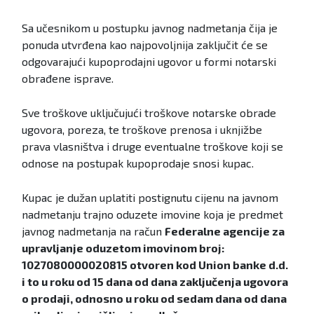
Sa učesnikom u postupku javnog nadmetanja čija je
ponuda utvrđena kao najpovoljnija zaključit će se
odgovarajući kupoprodajni ugovor u formi notarski
obrađene isprave.
Sve troškove uključujući troškove notarske obrade
ugovora, poreza, te troškove prenosa i uknjižbe
prava vlasništva i druge eventualne troškove koji se
odnose na postupak kupoprodaje snosi kupac.
Kupac je dužan uplatiti postignutu cijenu na javnom
nadmetanju trajno oduzete imovine koja je predmet
javnog nadmetanja na račun
Federalne agencije za
upravljanje oduzetom imovinom broj:
1027080000020815 otvoren kod Union banke d.d.
i to u roku od 15 dana od dana zaključenja ugovora
o prodaji, odnosno u roku od sedam dana od dana