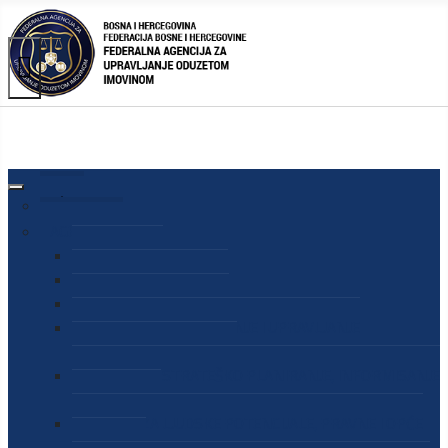
AGENCIJA
O AGENCIJI
DIREKTOR AGENCIJE
SEKRETAR AGENCIJE
SEKTOR ZA PREUZIMANJE I UPRAVLJANJE
ODUZETOM IMOVINOM
SEKTOR ZA STRATEŠKO PLANIRANJE, INFORMISANJE
I EDUKACIJU
SEKTOR ZA LJUDSKE POTENCIJALE, PRAVNE I OPĆE
POSLOVE