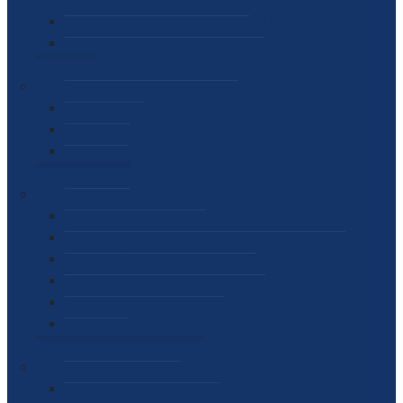
SEKTOR ZA MATERIJALNO-FINANSIJSKE POSLOVE
MEĐUNARODNA SURADNJA
ČESTO POSTAVLJENA PITANJA
VIJESTI
SAOPŠTENJA ZA JAVNOST
INTERVJUI
GOVORI
NAJAVE
DOKUMENTI
ZAKONI
PODZAKONSKI AKTI
STRATEŠKI DOKUMENTI I AKCIONI PLANOVI
MEĐUNARODNI DOKUMENTI
MEMORANDUMI I SPORAZUMI
INTERNI AKTI AGENCIJE
ARHIVA
JAVNE NABAVKE I OGLASI
JAVNE NABAVKE