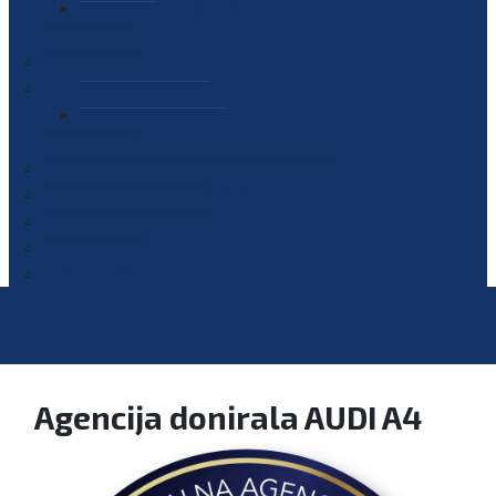
PLAN JAVNIH NABAVKI
OGLASI
GALERIJA
EDUKACIJE
PREZENTACIJE
PLAN EDUKACIJA
KONTAKT
VODIČ ZA PRISTUP INFORMACIJAMA
PRIJAVI KORUPCIJU
DIGITALNI KATALOG
KONKURSI
Agencija donirala AUDI A4