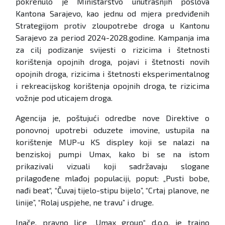
pokrenulo je Ministarstvo unutrašnjih poslova
Kantona Sarajevo, kao jednu od mjera predviđenih
Strategijom protiv zloupotrebe droga u Kantonu
Sarajevo za period 2024-2028.godine. Kampanja ima
za cilj podizanje svijesti o rizicima i štetnosti
korištenja opojnih droga, pojavi i štetnosti novih
opojnih droga, rizicima i štetnosti eksperimentalnog
i rekreacijskog korištenja opojnih droga, te rizicima
vožnje pod uticajem droga.
Agencija je, poštujući odredbe nove Direktive o
ponovnoj upotrebi oduzete imovine, ustupila na
korištenje MUP-u KS displey koji se nalazi na
benziskoj pumpi Umax, kako bi se na istom
prikazivali vizuali koji sadržavaju slogane
prilagođene mlađoj populaciji, poput: „Pusti bobe,
nađi beat“, “Čuvaj tijelo-stipu bijelo”, “Crtaj planove, ne
linije”, “Rolaj uspjehe, ne travu” i druge.
Inače, pravno lice „Umax group“ d.o.o. je trajno