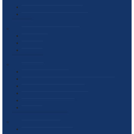
SEKTOR ZA MATERIJALNO-FINANSIJSKE POSLOVE
MEĐUNARODNA SURADNJA
ČESTO POSTAVLJENA PITANJA
VIJESTI
SAOPŠTENJA ZA JAVNOST
INTERVJUI
GOVORI
NAJAVE
DOKUMENTI
ZAKONI
PODZAKONSKI AKTI
STRATEŠKI DOKUMENTI I AKCIONI PLANOVI
MEĐUNARODNI DOKUMENTI
MEMORANDUMI I SPORAZUMI
INTERNI AKTI AGENCIJE
ARHIVA
JAVNE NABAVKE I OGLASI
JAVNE NABAVKE