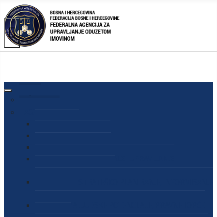
AGENCIJA
O AGENCIJI
DIREKTOR AGENCIJE
SEKRETAR AGENCIJE
SEKTOR ZA PREUZIMANJE I UPRAVLJANJE
ODUZETOM IMOVINOM
SEKTOR ZA STRATEŠKO PLANIRANJE, INFORMISANJE
I EDUKACIJU
SEKTOR ZA LJUDSKE POTENCIJALE, PRAVNE I OPĆE
POSLOVE