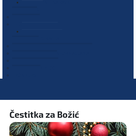
PLAN JAVNIH NABAVKI
OGLASI
GALERIJA
EDUKACIJE
PREZENTACIJE
PLAN EDUKACIJA
KONTAKT
VODIČ ZA PRISTUP INFORMACIJAMA
PRIJAVI KORUPCIJU
DIGITALNI KATALOG
KONKURSI
Čestitka za Božić