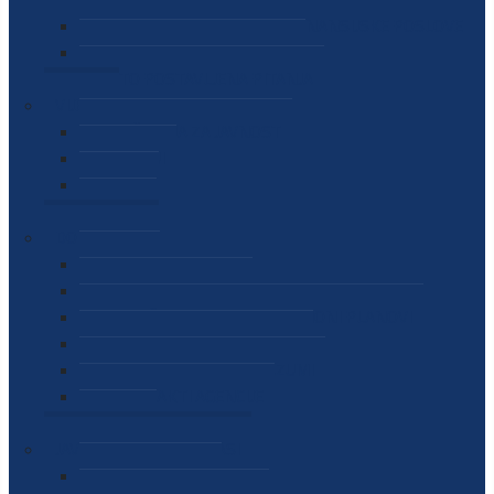
SEKTOR ZA MATERIJALNO-FINANSIJSKE POSLOVE
MEĐUNARODNA SURADNJA
ČESTO POSTAVLJENA PITANJA
VIJESTI
SAOPŠTENJA ZA JAVNOST
INTERVJUI
GOVORI
NAJAVE
DOKUMENTI
ZAKONI
PODZAKONSKI AKTI
STRATEŠKI DOKUMENTI I AKCIONI PLANOVI
MEĐUNARODNI DOKUMENTI
MEMORANDUMI I SPORAZUMI
INTERNI AKTI AGENCIJE
ARHIVA
JAVNE NABAVKE I OGLASI
JAVNE NABAVKE