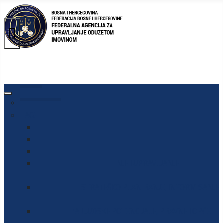
AGENCIJA
O AGENCIJI
DIREKTOR AGENCIJE
SEKRETAR AGENCIJE
SEKTOR ZA PREUZIMANJE I UPRAVLJANJE
ODUZETOM IMOVINOM
SEKTOR ZA STRATEŠKO PLANIRANJE, INFORMISANJE
I EDUKACIJU
SEKTOR ZA LJUDSKE POTENCIJALE, PRAVNE I OPĆE
POSLOVE