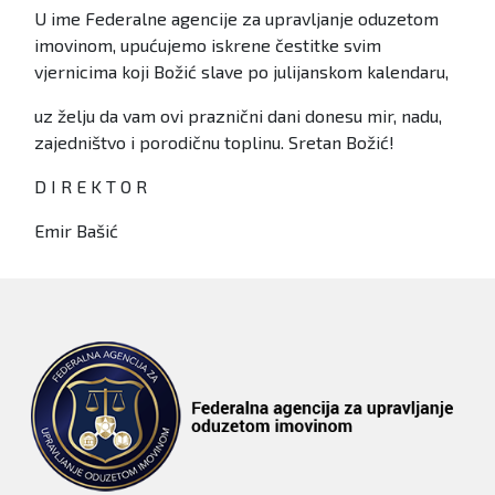
U ime Federalne agencije za upravljanje oduzetom
imovinom, upućujemo iskrene čestitke svim
vjernicima koji Božić slave po julijanskom kalendaru,
uz želju da vam ovi praznični dani donesu mir, nadu,
zajedništvo i porodičnu toplinu. Sretan Božić!
D I R E K T O R
Emir Bašić