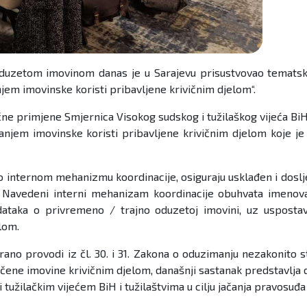
e oduzetom imovinom danas je u Sarajevu prisustvovao temat
em imovinske koristi pribavljene krivičnim djelom“.
čne primjene Smjernica Visokog sudskog i tužilaškog vijeća BiH
njem imovinske koristi pribavljene krivičnim djelom koje je 
 o internom mehanizmu koordinacije, osiguraju usklađen i doslj
 Navedeni interni mehanizam koordinacije obuhvata imenovan
dataka o privremeno / trajno oduzetoj imovini, uz uspostavl
lom.
irano provodi iz čl. 30. i 31. Zakona o oduzimanju nezakonito
čene imovine krivičnim djelom, današnji sastanak predstavlja do
 i tužilačkim vijećem BiH i tužilaštvima u cilju jačanja pravosuđ