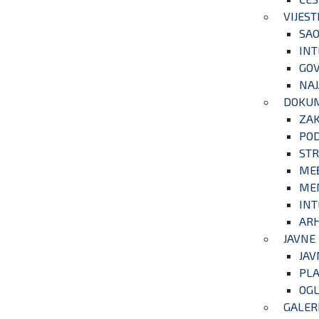
VIJEST
SAO
INT
GOV
NAJ
DOKU
ZA
POD
STR
ME
ME
INT
ARH
JAVNE
JAV
PLA
OGL
GALER