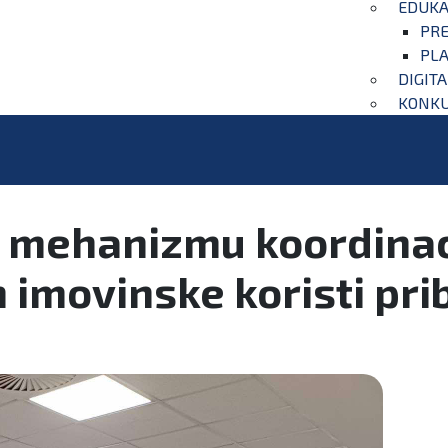
EDUKA
PRE
PLA
DIGIT
KONKU
m mehanizmu koordinaci
imovinske koristi pri