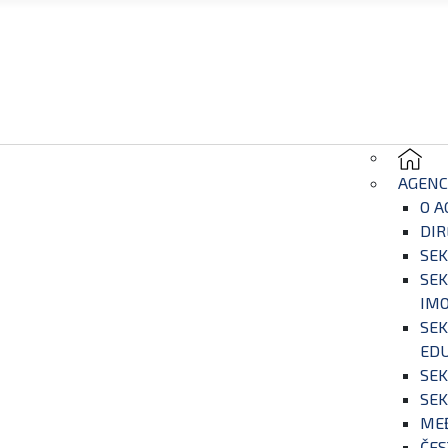
AGENC
O A
DIR
SEK
SEK
IM
SEK
EDU
SEK
SEK
ME
ČES