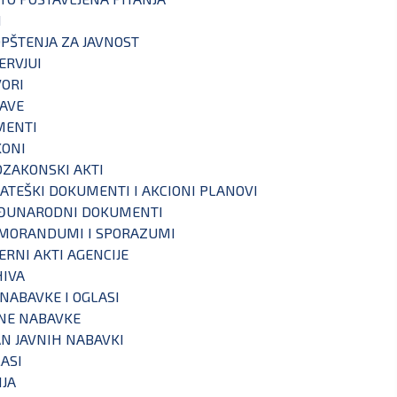
I
PŠTENJA ZA JAVNOST
ERVJUI
ORI
AVE
MENTI
KONI
ZAKONSKI AKTI
ATEŠKI DOKUMENTI I AKCIONI PLANOVI
ĐUNARODNI DOKUMENTI
MORANDUMI I SPORAZUMI
ERNI AKTI AGENCIJE
IVA
 NABAVKE I OGLASI
NE NABAVKE
N JAVNIH NABAVKI
ASI
IJA