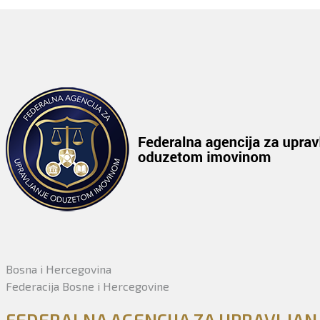
Bosna i Hercegovina
Federacija Bosne i Hercegovine