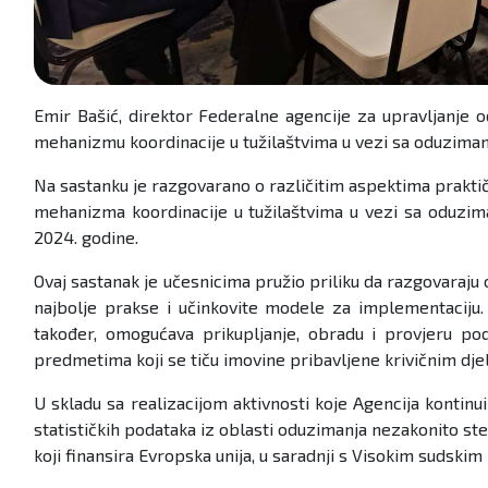
Emir Bašić, direktor Federalne agencije za upravljanj
mehanizmu koordinacije u tužilaštvima u vezi sa oduzimanj
Na sastanku je razgovarano o različitim aspektima prakti
mehanizma koordinacije u tužilaštvima u vezi sa oduzima
2024. godine.
Ovaj sastanak je učesnicima pružio priliku da razgovaraju
najbolje prakse i učinkovite modele za implementaciju.
također, omogućava prikupljanje, obradu i provjeru po
predmetima koji se tiču imovine pribavljene krivičnim dje
U skladu sa realizacijom aktivnosti koje Agencija kontinu
statističkih podataka iz oblasti oduzimanja nezakonito ste
koji finansira Evropska unija, u saradnji s Visokim sudskim