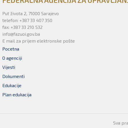
FEDERALNA AGENCIJA ZA UPRAVLJA
Put života 2, 71000 Sarajevo
telefon: +387 33 407 350
fax: +387 33 210 532
info@fazuoi.gov.ba
E mail za prijem elektronske pošte
Pocetna
O agenciji
Vijesti
Dokumenti
Edukacije
Plan edukacija
Sva pr