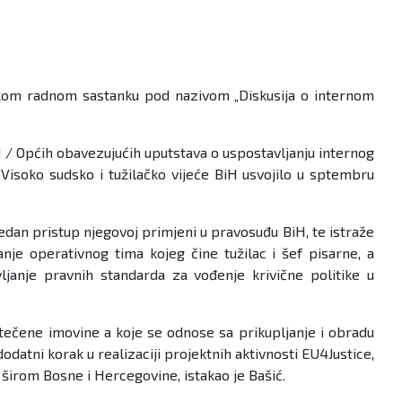
skom radnom sastanku pod nazivom „Diskusija o internom
 / Općih obavezujućih uputstava o uspostavljanju internog
Visoko sudsko i tužilačko vijeće BiH usvojilo u sptembru
edan pristup njegovoj primjeni u pravosuđu BiH, te istraže
je operativnog tima kojeg čine tužilac i šef pisarne, a
janje pravnih standarda za vođenje krivične politike u
 stečene imovine a koje se odnose sa prikupljanje i obradu
datni korak u realizaciji projektnih aktivnosti EU4Justice,
a širom Bosne i Hercegovine, istakao je Bašić.