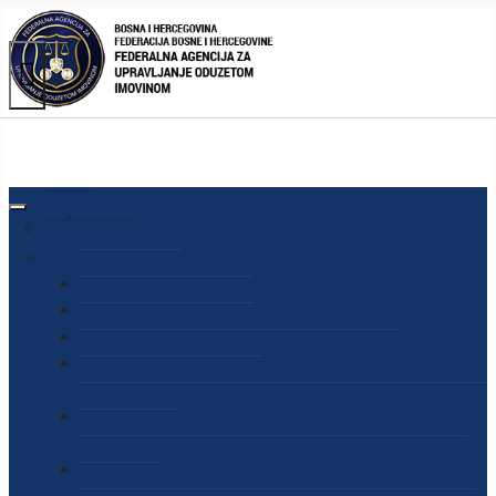
AGENCIJA
O AGENCIJI
DIREKTOR AGENCIJE
SEKRETAR AGENCIJE
SEKTOR ZA PREUZIMANJE I UPRAVLJANJE
ODUZETOM IMOVINOM
SEKTOR ZA STRATEŠKO PLANIRANJE, INFORMISANJE
I EDUKACIJU
SEKTOR ZA LJUDSKE POTENCIJALE, PRAVNE I OPĆE
POSLOVE