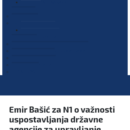
PLAN JAVNIH NABAVKI
OGLASI
GALERIJA
EDUKACIJE
PREZENTACIJE
PLAN EDUKACIJA
KONTAKT
VODIČ ZA PRISTUP INFORMACIJAMA
PRIJAVI KORUPCIJU
DIGITALNI KATALOG
KONKURSI
Emir Bašić za N1 o važnosti
uspostavljanja državne
agencije za upravljanje