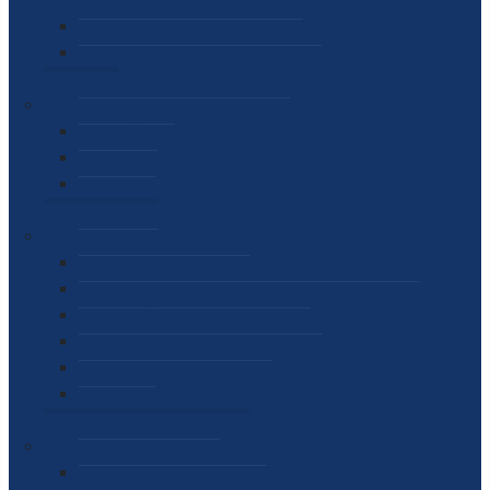
SEKTOR ZA MATERIJALNO-FINANSIJSKE POSLOVE
MEĐUNARODNA SURADNJA
ČESTO POSTAVLJENA PITANJA
VIJESTI
SAOPŠTENJA ZA JAVNOST
INTERVJUI
GOVORI
NAJAVE
DOKUMENTI
ZAKONI
PODZAKONSKI AKTI
STRATEŠKI DOKUMENTI I AKCIONI PLANOVI
MEĐUNARODNI DOKUMENTI
MEMORANDUMI I SPORAZUMI
INTERNI AKTI AGENCIJE
ARHIVA
JAVNE NABAVKE I OGLASI
JAVNE NABAVKE