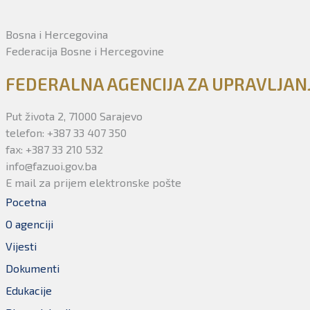
Bosna i Hercegovina
Federacija Bosne i Hercegovine
FEDERALNA AGENCIJA ZA UPRAVLJA
Put života 2, 71000 Sarajevo
telefon: +387 33 407 350
fax: +387 33 210 532
info@fazuoi.gov.ba
E mail za prijem elektronske pošte
Pocetna
O agenciji
Vijesti
Dokumenti
Edukacije