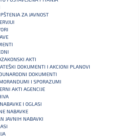
I
PŠTENJA ZA JAVNOST
ERVJUI
ORI
AVE
MENTI
KONI
ZAKONSKI AKTI
ATEŠKI DOKUMENTI I AKCIONI PLANOVI
ĐUNARODNI DOKUMENTI
MORANDUMI I SPORAZUMI
ERNI AKTI AGENCIJE
IVA
 NABAVKE I OGLASI
NE NABAVKE
N JAVNIH NABAVKI
ASI
IJA