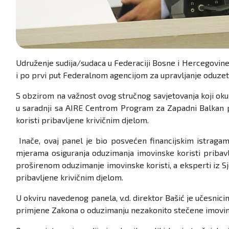
Udruženje sudija/sudaca u Federaciji Bosne i Hercegovine
i po prvi put Federalnom agencijom za upravljanje oduzet
S obzirom na važnost ovog stručnog savjetovanja koji ok
u saradnji sa AIRE Centrom Program za Zapadni Balkan po
koristi pribavljene krivičnim djelom.
Inače, ovaj panel je bio posvećen financijskim istragama
mjerama osiguranja oduzimanja imovinske koristi pribavl
proširenom oduzimanje imovinske koristi, a eksperti iz Sj
pribavljene krivičnim djelom.
U okviru navedenog panela, v.d. direktor Bašić je učesni
primjene Zakona o oduzimanju nezakonito stečene imovine