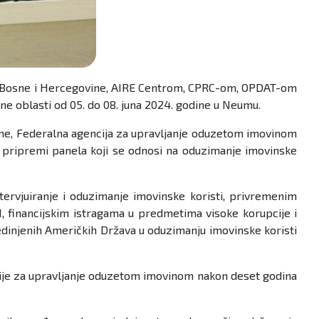
ciji Bosne i Hercegovine, AIRE Centrom, CPRC-om, OPDAT-om
e oblasti od 05. do 08. juna 2024. godine u Neumu.
ine, Federalna agencija za upravljanje oduzetom imovinom
e pripremi panela koji se odnosi na oduzimanje imovinske
ntervjuiranje i oduzimanje imovinske koristi, privremenim
, financijskim istragama u predmetima visoke korupcije i
jedinjenih Američkih Država u oduzimanju imovinske koristi
ncije za upravljanje oduzetom imovinom nakon deset godina