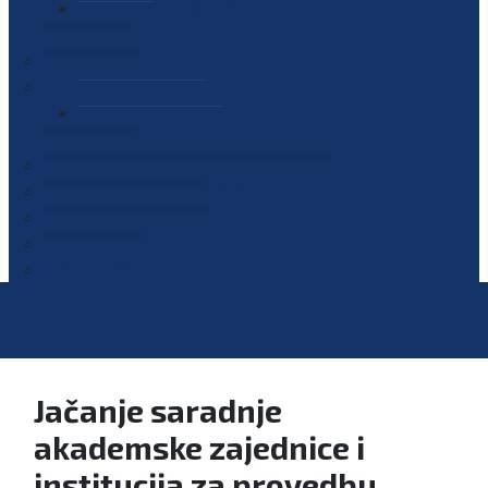
PLAN JAVNIH NABAVKI
OGLASI
GALERIJA
EDUKACIJE
PREZENTACIJE
PLAN EDUKACIJA
KONTAKT
VODIČ ZA PRISTUP INFORMACIJAMA
PRIJAVI KORUPCIJU
DIGITALNI KATALOG
KONKURSI
Jačanje saradnje
akademske zajednice i
institucija za provedbu