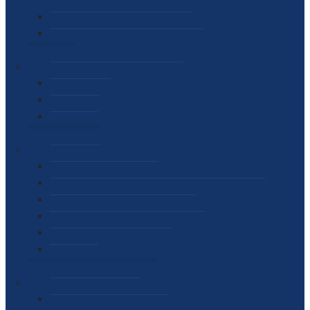
SEKTOR ZA MATERIJALNO-FINANSIJSKE POSLOVE
MEĐUNARODNA SURADNJA
ČESTO POSTAVLJENA PITANJA
VIJESTI
SAOPŠTENJA ZA JAVNOST
INTERVJUI
GOVORI
NAJAVE
DOKUMENTI
ZAKONI
PODZAKONSKI AKTI
STRATEŠKI DOKUMENTI I AKCIONI PLANOVI
MEĐUNARODNI DOKUMENTI
MEMORANDUMI I SPORAZUMI
INTERNI AKTI AGENCIJE
ARHIVA
JAVNE NABAVKE I OGLASI
JAVNE NABAVKE