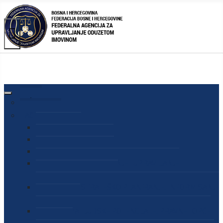
AGENCIJA
O AGENCIJI
DIREKTOR AGENCIJE
SEKRETAR AGENCIJE
SEKTOR ZA PREUZIMANJE I UPRAVLJANJE
ODUZETOM IMOVINOM
SEKTOR ZA STRATEŠKO PLANIRANJE, INFORMISANJE
I EDUKACIJU
SEKTOR ZA LJUDSKE POTENCIJALE, PRAVNE I OPĆE
POSLOVE