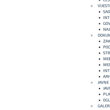
VIJEST
SAO
INT
GOV
NAJ
DOKU
ZA
POD
STR
ME
ME
INT
ARH
JAVNE
JAV
PLA
OGL
GALER