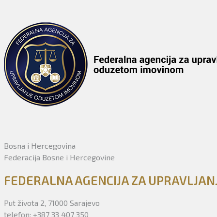
Bosna i Hercegovina
Federacija Bosne i Hercegovine
FEDERALNA AGENCIJA ZA UPRAVLJA
Put života 2, 71000 Sarajevo
telefon: +387 33 407 350