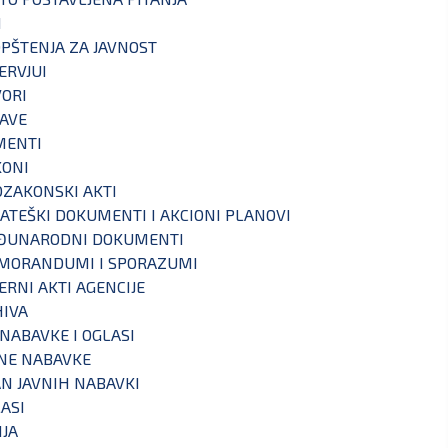
I
PŠTENJA ZA JAVNOST
ERVJUI
ORI
AVE
MENTI
KONI
ZAKONSKI AKTI
ATEŠKI DOKUMENTI I AKCIONI PLANOVI
ĐUNARODNI DOKUMENTI
MORANDUMI I SPORAZUMI
ERNI AKTI AGENCIJE
IVA
 NABAVKE I OGLASI
NE NABAVKE
N JAVNIH NABAVKI
ASI
IJA