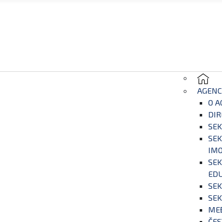
AGENC
O A
DIR
SEK
SEK
IM
SEK
EDU
SEK
SEK
ME
ČES