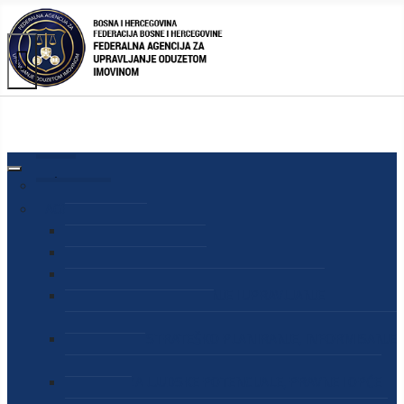
AGENCIJA
O AGENCIJI
DIREKTOR AGENCIJE
SEKRETAR AGENCIJE
SEKTOR ZA PREUZIMANJE I UPRAVLJANJE
ODUZETOM IMOVINOM
SEKTOR ZA STRATEŠKO PLANIRANJE, INFORMISANJE
I EDUKACIJU
SEKTOR ZA LJUDSKE POTENCIJALE, PRAVNE I OPĆE
POSLOVE