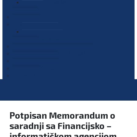
PLAN JAVNIH NABAVKI
OGLASI
GALERIJA
EDUKACIJE
PREZENTACIJE
PLAN EDUKACIJA
KONTAKT
VODIČ ZA PRISTUP INFORMACIJAMA
PRIJAVI KORUPCIJU
DIGITALNI KATALOG
KONKURSI
Potpisan Memorandum o
saradnji sa Financijsko –
informatičkom agencijom