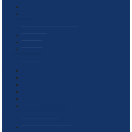
SEKTOR ZA MATERIJALNO-FINANSIJSKE POSLOVE
MEĐUNARODNA SURADNJA
ČESTO POSTAVLJENA PITANJA
VIJESTI
SAOPŠTENJA ZA JAVNOST
INTERVJUI
GOVORI
NAJAVE
DOKUMENTI
ZAKONI
PODZAKONSKI AKTI
STRATEŠKI DOKUMENTI I AKCIONI PLANOVI
MEĐUNARODNI DOKUMENTI
MEMORANDUMI I SPORAZUMI
INTERNI AKTI AGENCIJE
ARHIVA
JAVNE NABAVKE I OGLASI
JAVNE NABAVKE