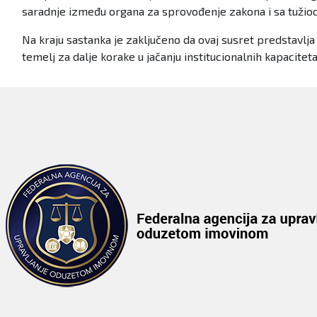
saradnje između organa za sprovođenje zakona i sa tužioc
Na kraju sastanka je zaključeno da ovaj susret predstavlja
temelj za dalje korake u jačanju institucionalnih kapacite