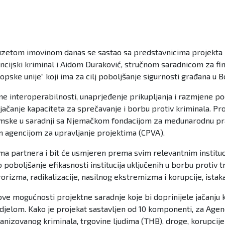
oduzetom imovinom danas se sastao sa predstavnicima projekt
jski kriminal i Aidom Duraković, stručnom saradnicom za finan
ske unije“ koji ima za cilj poboljšanje sigurnosti građana u B
nalne interoperabilnosti, unaprjeđenje prikupljanja i razmjene
 jačanje kapaciteta za sprečavanje i borbu protiv kriminala. Pro
ske u saradnji sa Njemačkom fondacijom za međunarodnu pra
om agencijom za upravljanje projektima (CPVA).
ma partnera i bit će usmjeren prema svim relevantnim instituc
o poboljšanje efikasnosti institucija uključenih u borbu protiv
rorizma, radikalizacije, nasilnog ekstremizma i korupcije, istak
ove mogućnosti projektne saradnje koje bi doprinijele jačanju k
jelom. Kako je projekat sastavljen od 10 komponenti, za Agenc
izovanog kriminala, trgovine ljudima (THB), droge, korupcije 