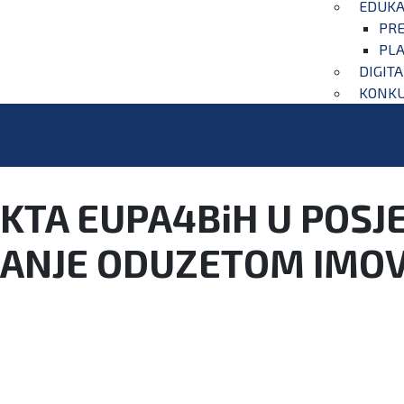
EDUKA
PRE
PLA
DIGIT
KONKU
KTA EUPA4BiH U POSJ
LJANJE ODUZETOM IMO