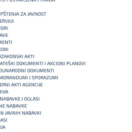
I
PŠTENJA ZA JAVNOST
ERVJUI
ORI
AVE
MENTI
KONI
ZAKONSKI AKTI
ATEŠKI DOKUMENTI I AKCIONI PLANOVI
ĐUNARODNI DOKUMENTI
MORANDUMI I SPORAZUMI
ERNI AKTI AGENCIJE
IVA
 NABAVKE I OGLASI
NE NABAVKE
N JAVNIH NABAVKI
ASI
IJA