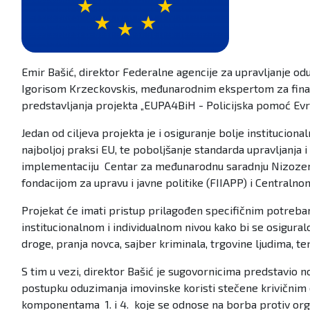
Emir Bašić, direktor Federalne agencije za upravljanje 
Igorisom Krzeckovskis, međunarodnim ekspertom za financi
predstavljanja projekta „EUPA4BiH - Policijska pomoć Evrop
Jedan od ciljeva projekta je i osiguranje bolje institucio
najboljoj praksi EU, te poboljšanje standarda upravljanja i
implementaciju Centar za međunarodnu saradnju Nizozem
fondacijom za upravu i javne politike (FIIAPP) i Centraln
Projekat će imati pristup prilagođen specifičnim potreba
institucionalnom i individualnom nivou kako bi se osigural
droge, pranja novca, sajber kriminala, trgovine ljudima, te
S tim u vezi, direktor Bašić je sugovornicima predstavio n
postupku oduzimanja imovinske koristi stečene krivičnim d
komponentama 1. i 4. koje se odnose na borba protiv organ