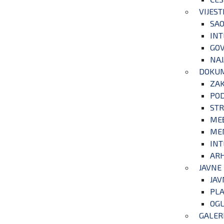
VIJEST
SAO
INT
GOV
NAJ
DOKU
ZA
POD
STR
ME
ME
INT
ARH
JAVNE
JAV
PLA
OGL
GALER