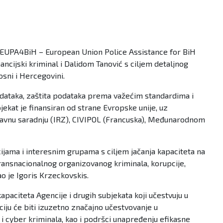
a EUPA4BiH – European Union Police Assistance for BiH
cijski kriminal i Dalidom Tanović s ciljem detaljnog
osni i Hercegovini.
 podataka, zaštita podataka prema važećim standardima i
jekat je finansiran od strane Evropske unije, uz
vnu saradnju (IRZ), CIVIPOL (Francuska), Međunarodnom
ijama i interesnim grupama s ciljem jačanja kapaciteta na
 transnacionalnog organizovanog kriminala, korupcije,
ao je Igoris Krzeckovskis.
apaciteta Agencije i drugih subjekata koji učestvuju u
iju će biti izuzetno značajno učestvovanje u
i cyber kriminala, kao i podršci unapređenju efikasne