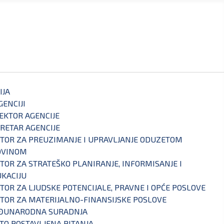
IJA
GENCIJI
EKTOR AGENCIJE
RETAR AGENCIJE
TOR ZA PREUZIMANJE I UPRAVLJANJE ODUZETOM
OVINOM
TOR ZA STRATEŠKO PLANIRANJE, INFORMISANJE I
KACIJU
TOR ZA LJUDSKE POTENCIJALE, PRAVNE I OPĆE POSLOVE
TOR ZA MATERIJALNO-FINANSIJSKE POSLOVE
ĐUNARODNA SURADNJA
TO POSTAVLJENA PITANJA