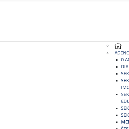
AGENC
O A
DIR
SEK
SEK
IM
SEK
EDU
SEK
SEK
ME
ČES