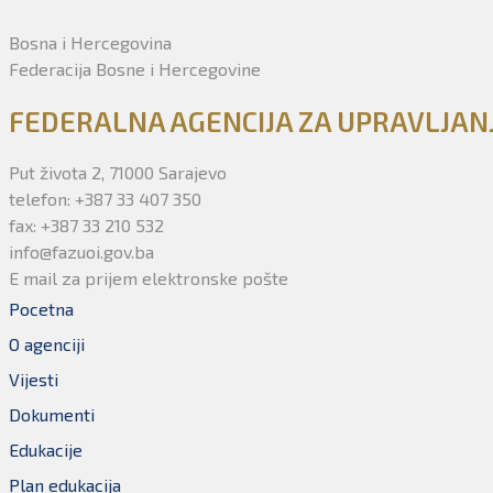
Bosna i Hercegovina
Federacija Bosne i Hercegovine
FEDERALNA AGENCIJA ZA UPRAVLJA
Put života 2, 71000 Sarajevo
telefon: +387 33 407 350
fax: +387 33 210 532
info@fazuoi.gov.ba
E mail za prijem elektronske pošte
Pocetna
O agenciji
Vijesti
Dokumenti
Edukacije
Plan edukacija