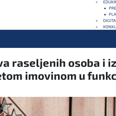
EDUKA
PRE
PLA
DIGIT
KONKU
a raseljenih osoba i iz
etom imovinom u funkci