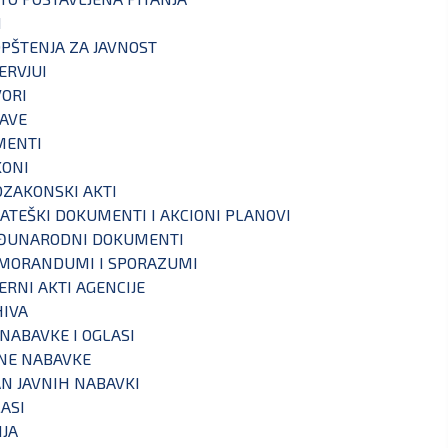
I
PŠTENJA ZA JAVNOST
ERVJUI
ORI
AVE
MENTI
KONI
ZAKONSKI AKTI
ATEŠKI DOKUMENTI I AKCIONI PLANOVI
ĐUNARODNI DOKUMENTI
MORANDUMI I SPORAZUMI
ERNI AKTI AGENCIJE
IVA
 NABAVKE I OGLASI
NE NABAVKE
N JAVNIH NABAVKI
ASI
IJA