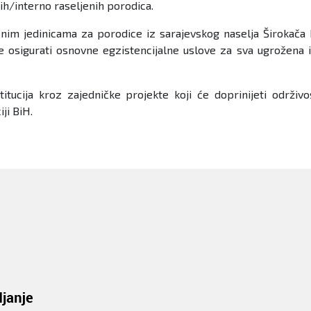
nih/interno raseljenih porodica.
nim jedinicama za porodice iz sarajevskog naselja Širokača k
 osigurati osnovne egzistencijalne uslove za sva ugrožena il
tucija kroz zajedničke projekte koji će doprinijeti održivosti
ji BiH.