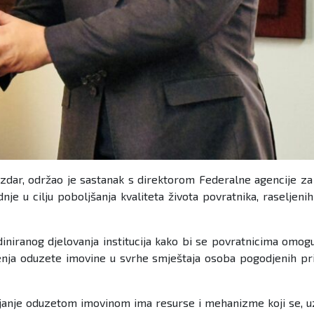
n Dizdar, održao je sastanak s direktorom Federalne agencije
je u cilju poboljšanja kvaliteta života povratnika, raseljen
.
iniranog djelovanja institucija kako bi se povratnicima omogu
enja oduzete imovine u svrhe smještaja osoba pogodjenih pr
janje oduzetom imovinom ima resurse i mehanizme koji se, uz ko