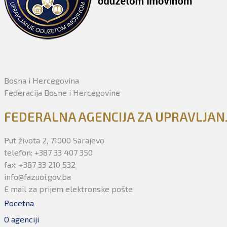
Bosna i Hercegovina
Federacija Bosne i Hercegovine
FEDERALNA AGENCIJA ZA UPRAVLJA
Put života 2, 71000 Sarajevo
telefon: +387 33 407 350
fax: +387 33 210 532
info@fazuoi.gov.ba
E mail za prijem elektronske pošte
Pocetna
O agenciji