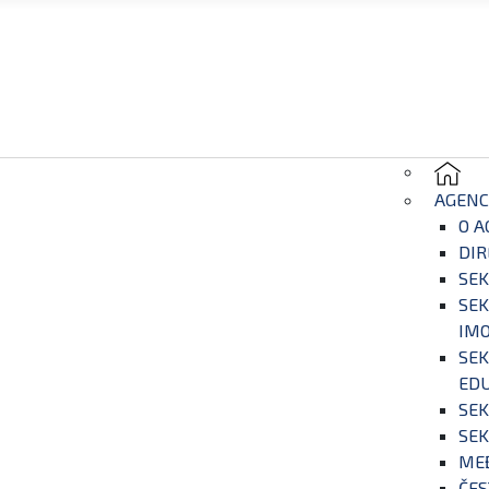
AGENC
O A
DIR
SEK
SEK
IM
SEK
EDU
SEK
SEK
ME
ČES