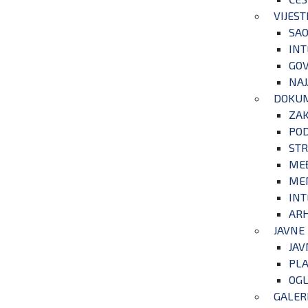
VIJEST
SAO
INT
GOV
NAJ
DOKU
ZA
POD
STR
ME
ME
INT
ARH
JAVNE
JAV
PLA
OGL
GALER