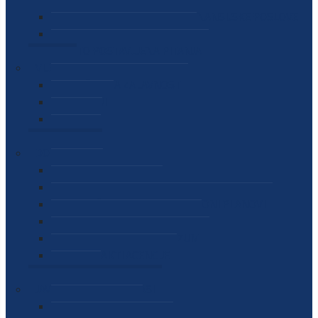
SEKTOR ZA MATERIJALNO-FINANSIJSKE POSLOVE
MEĐUNARODNA SURADNJA
ČESTO POSTAVLJENA PITANJA
VIJESTI
SAOPŠTENJA ZA JAVNOST
INTERVJUI
GOVORI
NAJAVE
DOKUMENTI
ZAKONI
PODZAKONSKI AKTI
STRATEŠKI DOKUMENTI I AKCIONI PLANOVI
MEĐUNARODNI DOKUMENTI
MEMORANDUMI I SPORAZUMI
INTERNI AKTI AGENCIJE
ARHIVA
JAVNE NABAVKE I OGLASI
JAVNE NABAVKE