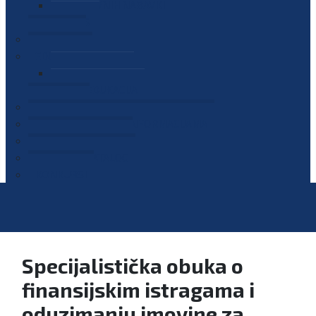
PLAN JAVNIH NABAVKI
OGLASI
GALERIJA
EDUKACIJE
PREZENTACIJE
PLAN EDUKACIJA
KONTAKT
VODIČ ZA PRISTUP INFORMACIJAMA
PRIJAVI KORUPCIJU
DIGITALNI KATALOG
KONKURSI
Specijalistička obuka o
finansijskim istragama i
oduzimanju imovine za