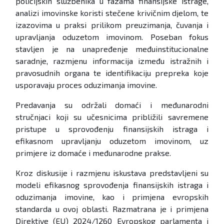
policijskih službenika u fazama finansijske istrage,
analizi imovinske koristi stečene krivičnim djelom, te
izazovima u praksi prilikom preuzimanja, čuvanja i
upravljanja oduzetom imovinom. Poseban fokus
stavljen je na unapređenje međuinstitucionalne
saradnje, razmjenu informacija između istražnih i
pravosudnih organa te identifikaciju prepreka koje
usporavaju proces oduzimanja imovine.
Predavanja su održali domaći i međunarodni
stručnjaci koji su učesnicima približili savremene
pristupe u sprovođenju finansijskih istraga i
efikasnom upravljanju oduzetom imovinom, uz
primjere iz domaće i međunarodne prakse.
Kroz diskusije i razmjenu iskustava predstavljeni su
modeli efikasnog sprovođenja finansijskih istraga i
oduzimanja imovine, kao i primjena evropskih
standarda u ovoj oblasti. Razmatrana je i primjena
Direktive (EU) 2024/1260 Evropskog parlamenta i