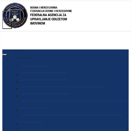
AGENCIJA
O AGENCIJI
DIREKTOR AGENCIJE
SEKRETAR AGENCIJE
SEKTOR ZA PREUZIMANJE I UPRAVLJANJE
ODUZETOM IMOVINOM
SEKTOR ZA STRATEŠKO PLANIRANJE, INFORMISANJE
I EDUKACIJU
SEKTOR ZA LJUDSKE POTENCIJALE, PRAVNE I OPĆE
POSLOVE