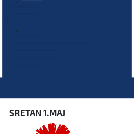
PLAN JAVNIH NABAVKI
OGLASI
GALERIJA
EDUKACIJE
PREZENTACIJE
PLAN EDUKACIJA
KONTAKT
VODIČ ZA PRISTUP INFORMACIJAMA
PRIJAVI KORUPCIJU
DIGITALNI KATALOG
KONKURSI
SRETAN 1.MAJ