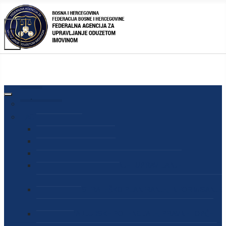
AGENCIJA
O AGENCIJI
DIREKTOR AGENCIJE
SEKRETAR AGENCIJE
SEKTOR ZA PREUZIMANJE I UPRAVLJANJE
ODUZETOM IMOVINOM
SEKTOR ZA STRATEŠKO PLANIRANJE, INFORMISANJE
I EDUKACIJU
SEKTOR ZA LJUDSKE POTENCIJALE, PRAVNE I OPĆE
POSLOVE