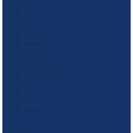
SEKTOR ZA MATERIJALNO-FINANSIJSKE POSLOVE
MEĐUNARODNA SURADNJA
ČESTO POSTAVLJENA PITANJA
VIJESTI
SAOPŠTENJA ZA JAVNOST
INTERVJUI
GOVORI
NAJAVE
DOKUMENTI
ZAKONI
PODZAKONSKI AKTI
STRATEŠKI DOKUMENTI I AKCIONI PLANOVI
MEĐUNARODNI DOKUMENTI
MEMORANDUMI I SPORAZUMI
INTERNI AKTI AGENCIJE
ARHIVA
JAVNE NABAVKE I OGLASI
JAVNE NABAVKE