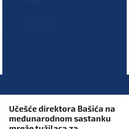
PLAN JAVNIH NABAVKI
OGLASI
GALERIJA
EDUKACIJE
PREZENTACIJE
PLAN EDUKACIJA
KONTAKT
VODIČ ZA PRISTUP INFORMACIJAMA
PRIJAVI KORUPCIJU
DIGITALNI KATALOG
KONKURSI
Učešće direktora Bašića na
međunarodnom sastanku
mreže tužilaca za