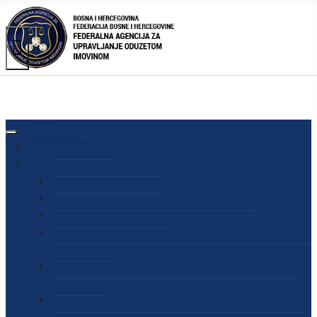
AGENCIJA
O AGENCIJI
DIREKTOR AGENCIJE
SEKRETAR AGENCIJE
SEKTOR ZA PREUZIMANJE I UPRAVLJANJE
ODUZETOM IMOVINOM
SEKTOR ZA STRATEŠKO PLANIRANJE, INFORMISANJE
I EDUKACIJU
SEKTOR ZA LJUDSKE POTENCIJALE, PRAVNE I OPĆE
POSLOVE