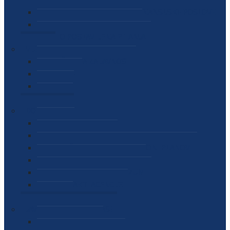
SEKTOR ZA MATERIJALNO-FINANSIJSKE POSLOVE
MEĐUNARODNA SURADNJA
ČESTO POSTAVLJENA PITANJA
VIJESTI
SAOPŠTENJA ZA JAVNOST
INTERVJUI
GOVORI
NAJAVE
DOKUMENTI
ZAKONI
PODZAKONSKI AKTI
STRATEŠKI DOKUMENTI I AKCIONI PLANOVI
MEĐUNARODNI DOKUMENTI
MEMORANDUMI I SPORAZUMI
INTERNI AKTI AGENCIJE
ARHIVA
JAVNE NABAVKE I OGLASI
JAVNE NABAVKE