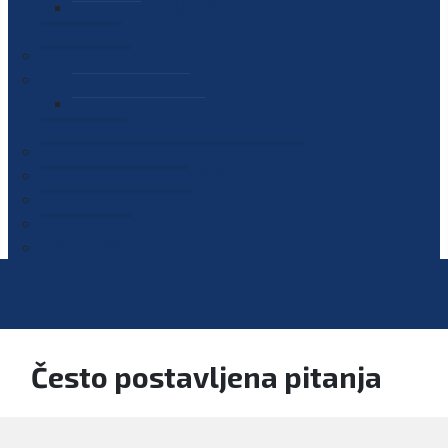
PLAN JAVNIH NABAVKI
OGLASI
GALERIJA
EDUKACIJE
PREZENTACIJE
PLAN EDUKACIJA
KONTAKT
VODIČ ZA PRISTUP INFORMACIJAMA
PRIJAVI KORUPCIJU
DIGITALNI KATALOG
KONKURSI
Često postavljena pitanja