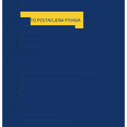
SEKTOR ZA MATERIJALNO-FINANSIJSKE POSLOVE
MEĐUNARODNA SURADNJA
ČESTO POSTAVLJENA PITANJA
VIJESTI
SAOPŠTENJA ZA JAVNOST
INTERVJUI
GOVORI
NAJAVE
DOKUMENTI
ZAKONI
PODZAKONSKI AKTI
STRATEŠKI DOKUMENTI I AKCIONI PLANOVI
MEĐUNARODNI DOKUMENTI
MEMORANDUMI I SPORAZUMI
INTERNI AKTI AGENCIJE
ARHIVA
JAVNE NABAVKE I OGLASI
JAVNE NABAVKE