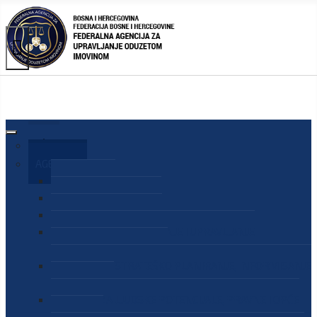
AGENCIJA
O AGENCIJI
DIREKTOR AGENCIJE
SEKRETAR AGENCIJE
SEKTOR ZA PREUZIMANJE I UPRAVLJANJE
ODUZETOM IMOVINOM
SEKTOR ZA STRATEŠKO PLANIRANJE, INFORMISANJE
I EDUKACIJU
SEKTOR ZA LJUDSKE POTENCIJALE, PRAVNE I OPĆE
POSLOVE