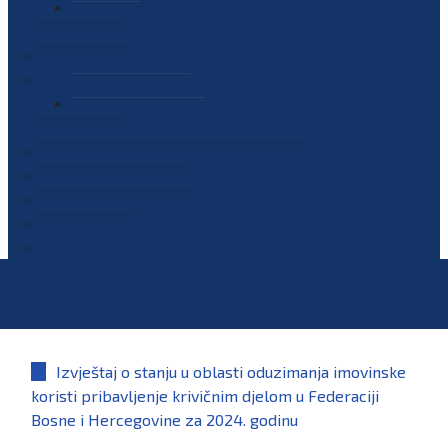
PLAN JAVNIH NABAVKI
OGLASI
GALERIJA
EDUKACIJE
PREZENTACIJE
PLAN EDUKACIJA
KONTAKT
VODIČ ZA PRISTUP INFORMACIJAMA
PRIJAVI KORUPCIJU
DIGITALNI KATALOG
KONKURSI
Izvještaj o stanju u oblasti oduzimanja imovinske
koristi pribavljenje krivičnim djelom u Federaciji
Bosne i Hercegovine za 2024. godinu