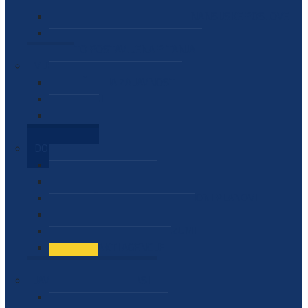
SEKTOR ZA MATERIJALNO-FINANSIJSKE POSLOVE
MEĐUNARODNA SURADNJA
ČESTO POSTAVLJENA PITANJA
VIJESTI
SAOPŠTENJA ZA JAVNOST
INTERVJUI
GOVORI
NAJAVE
DOKUMENTI
ZAKONI
PODZAKONSKI AKTI
STRATEŠKI DOKUMENTI I AKCIONI PLANOVI
MEĐUNARODNI DOKUMENTI
MEMORANDUMI I SPORAZUMI
INTERNI AKTI AGENCIJE
ARHIVA
JAVNE NABAVKE I OGLASI
JAVNE NABAVKE