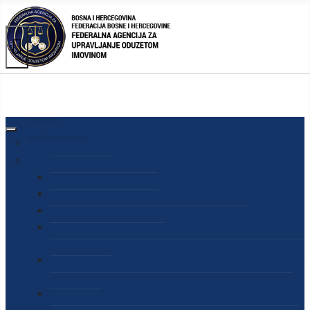
AGENCIJA
O AGENCIJI
DIREKTOR AGENCIJE
SEKRETAR AGENCIJE
SEKTOR ZA PREUZIMANJE I UPRAVLJANJE
ODUZETOM IMOVINOM
SEKTOR ZA STRATEŠKO PLANIRANJE, INFORMISANJE
I EDUKACIJU
SEKTOR ZA LJUDSKE POTENCIJALE, PRAVNE I OPĆE
POSLOVE