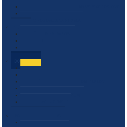
SEKTOR ZA MATERIJALNO-FINANSIJSKE POSLOVE
MEĐUNARODNA SURADNJA
ČESTO POSTAVLJENA PITANJA
VIJESTI
SAOPŠTENJA ZA JAVNOST
INTERVJUI
GOVORI
NAJAVE
DOKUMENTI
ZAKONI
PODZAKONSKI AKTI
STRATEŠKI DOKUMENTI I AKCIONI PLANOVI
MEĐUNARODNI DOKUMENTI
MEMORANDUMI I SPORAZUMI
INTERNI AKTI AGENCIJE
ARHIVA
JAVNE NABAVKE I OGLASI
JAVNE NABAVKE