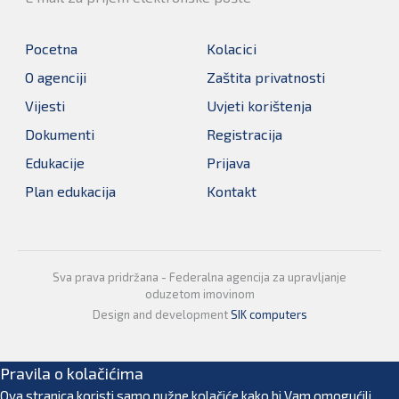
Pocetna
Kolacici
O agenciji
Zaštita privatnosti
Vijesti
Uvjeti korištenja
Dokumenti
Registracija
Edukacije
Prijava
Plan edukacija
Kontakt
Sva prava pridržana - Federalna agencija za upravljanje
oduzetom imovinom
Design and development
SIK computers
Pravila o kolačićima
Ova stranica koristi samo nužne kolačiće kako bi Vam omogućili