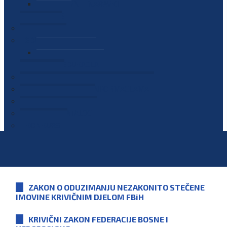
PLAN JAVNIH NABAVKI
OGLASI
GALERIJA
EDUKACIJE
PREZENTACIJE
PLAN EDUKACIJA
KONTAKT
VODIČ ZA PRISTUP INFORMACIJAMA
PRIJAVI KORUPCIJU
DIGITALNI KATALOG
KONKURSI
ZAKON O ODUZIMANJU NEZAKONITO STEČENE
IMOVINE KRIVIČNIM DJELOM FBiH
KRIVIČNI ZAKON FEDERACIJE BOSNE I