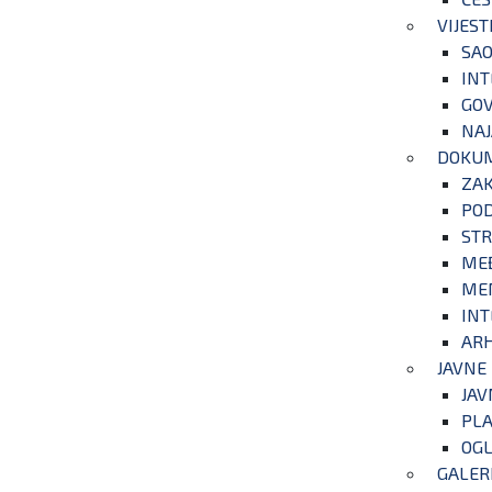
VIJEST
SAO
INT
GOV
NAJ
DOKU
ZA
POD
STR
ME
ME
INT
ARH
JAVNE
JAV
PLA
OGL
GALER