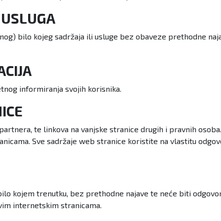
I USLUGA
og) bilo kojeg sadržaja ili usluge bez obaveze prethodne naj
ACIJA
tnog informiranja svojih korisnika.
ICE
a partnera, te linkova na vanjske stranice drugih i pravnih oso
 stranicama. Sve sadržaje web stranice koristite na vlastitu od
 bilo kojem trenutku, bez prethodne najave te neće biti odgovo
vim internetskim stranicama.