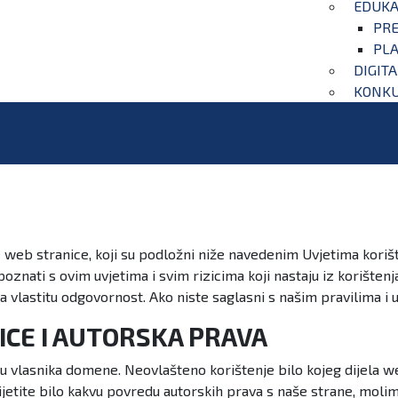
EDUKA
PRE
PLA
DIGIT
KONKU
 web stranice, koji su podložni niže navedenim Uvjetima korišt
oznati s ovim uvjetima i svim rizicima koji nastaju iz korištenj
 vlastitu odgovornost. Ako niste saglasni s našim pravilima i uv
CE I AUTORSKA PRAVA
o su vlasnika domene. Neovlašteno korištenje bilo kojeg dijela 
ijetite bilo kakvu povredu autorskih prava s naše strane, moli