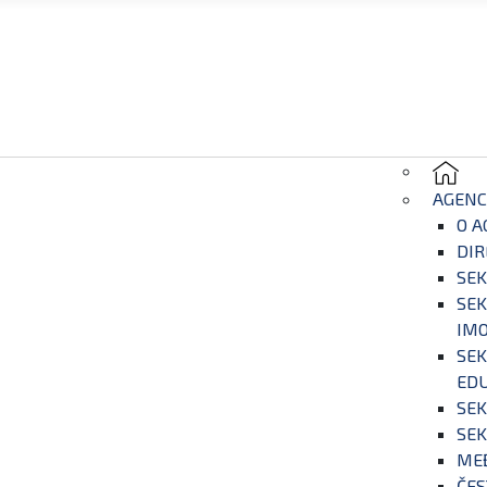
AGENC
O A
DIR
SEK
SEK
IM
SEK
EDU
SEK
SEK
ME
ČES