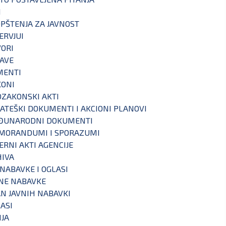
I
PŠTENJA ZA JAVNOST
ERVJUI
ORI
AVE
MENTI
KONI
ZAKONSKI AKTI
ATEŠKI DOKUMENTI I AKCIONI PLANOVI
ĐUNARODNI DOKUMENTI
MORANDUMI I SPORAZUMI
ERNI AKTI AGENCIJE
IVA
 NABAVKE I OGLASI
NE NABAVKE
N JAVNIH NABAVKI
ASI
IJA