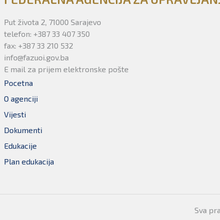
Put života 2, 71000 Sarajevo
telefon: +387 33 407 350
fax: +387 33 210 532
info@fazuoi.gov.ba
E mail za prijem elektronske pošte
Pocetna
O agenciji
Vijesti
Dokumenti
Edukacije
Plan edukacija
Sva pr