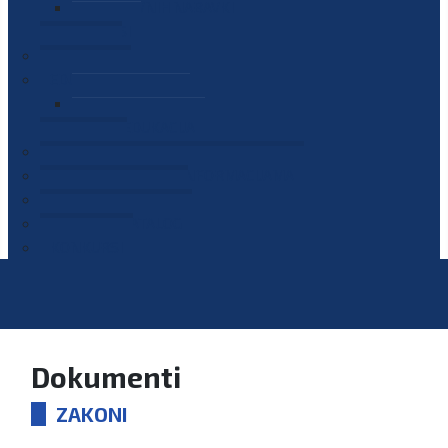
PLAN JAVNIH NABAVKI
OGLASI
GALERIJA
EDUKACIJE
PREZENTACIJE
PLAN EDUKACIJA
KONTAKT
VODIČ ZA PRISTUP INFORMACIJAMA
PRIJAVI KORUPCIJU
DIGITALNI KATALOG
KONKURSI
Dokumenti
ZAKONI