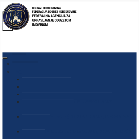
AGENCIJA
O AGENCIJI
DIREKTOR AGENCIJE
SEKRETAR AGENCIJE
SEKTOR ZA PREUZIMANJE I UPRAVLJANJE
ODUZETOM IMOVINOM
SEKTOR ZA STRATEŠKO PLANIRANJE, INFORMISANJE
I EDUKACIJU
SEKTOR ZA LJUDSKE POTENCIJALE, PRAVNE I OPĆE
POSLOVE