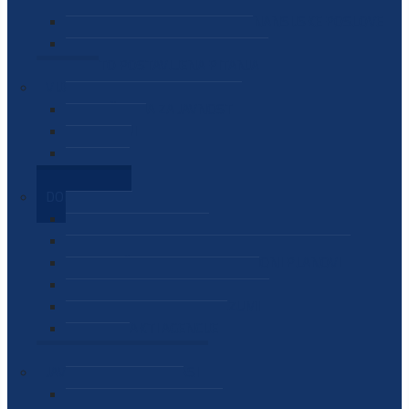
SEKTOR ZA MATERIJALNO-FINANSIJSKE POSLOVE
MEĐUNARODNA SURADNJA
ČESTO POSTAVLJENA PITANJA
VIJESTI
SAOPŠTENJA ZA JAVNOST
INTERVJUI
GOVORI
NAJAVE
DOKUMENTI
ZAKONI
PODZAKONSKI AKTI
STRATEŠKI DOKUMENTI I AKCIONI PLANOVI
MEĐUNARODNI DOKUMENTI
MEMORANDUMI I SPORAZUMI
INTERNI AKTI AGENCIJE
ARHIVA
JAVNE NABAVKE I OGLASI
JAVNE NABAVKE