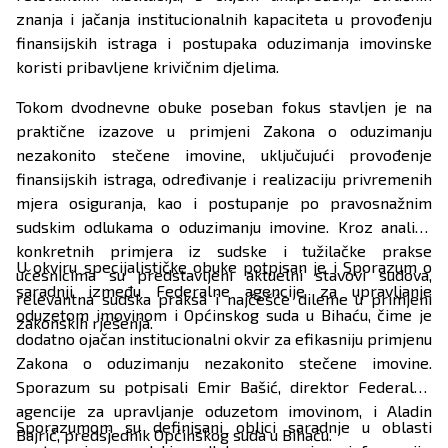
znanja i jačanja institucionalnih kapaciteta u provođenju
finansijskih istraga i postupaka oduzimanja imovinske
koristi pribavljene krivičnim djelima.
Tokom dvodnevne obuke poseban fokus stavljen je na
praktične izazove u primjeni Zakona o oduzimanju
nezakonito stečene imovine, uključujući provođenje
finansijskih istraga, određivanje i realizaciju privremenih
mjera osiguranja, kao i postupanje po pravosnažnim
sudskim odlukama o oduzimanju imovine. Kroz analizu
konkretnih primjera iz sudske i tužilačke prakse
U okviru specijalističke obuke potpisan je i Sporazum o
učesnicima su predstavljeni aktuelni stavovi sudova,
saradnji između Federalne agencije za upravljanje
relevantna sudska praksa i najčešće dileme u primjeni
oduzetom imovinom i Općinskog suda u Bihaću, čime je
zakonskih rješenja.
dodatno ojačan institucionalni okvir za efikasniju primjenu
Zakona o oduzimanju nezakonito stečene imovine.
Sporazum su potpisali Emir Bašić, direktor Federalne
agencije za upravljanje oduzetom imovinom, i Aladin
Sporazumom su definisani oblici saradnje u oblasti
Bajrić, predsjednik Općinskog suda u Bihaću.