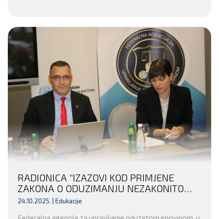
RADIONICA “IZAZOVI KOD PRIMJENE
ZAKONA O ODUZIMANJU NEZAKONITO
STEČENE IMOVINE KRIVIČNIM DJELOM
24.10.2025. |
Edukacije
FEDERACIJE BOSNE I HERCEGOVINE” ZA
Federalna agencija za upravljanje oduzetom imovinom, u