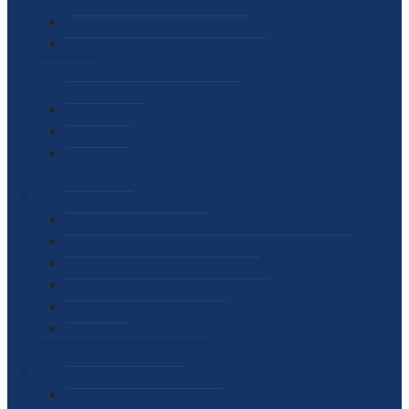
SEKTOR ZA MATERIJALNO-FINANSIJSKE POSLOVE
MEĐUNARODNA SURADNJA
ČESTO POSTAVLJENA PITANJA
VIJESTI
SAOPŠTENJA ZA JAVNOST
INTERVJUI
GOVORI
NAJAVE
DOKUMENTI
ZAKONI
PODZAKONSKI AKTI
STRATEŠKI DOKUMENTI I AKCIONI PLANOVI
MEĐUNARODNI DOKUMENTI
MEMORANDUMI I SPORAZUMI
INTERNI AKTI AGENCIJE
ARHIVA
JAVNE NABAVKE I OGLASI
JAVNE NABAVKE