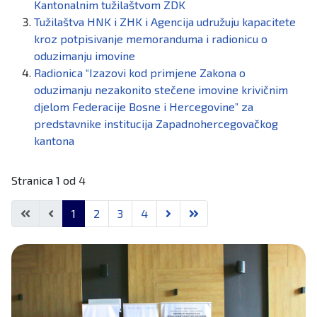
Kantonalnim tužilaštvom ZDK
Tužilaštva HNK i ZHK i Agencija udružuju kapacitete
kroz potpisivanje memoranduma i radionicu o
oduzimanju imovine
Radionica “Izazovi kod primjene Zakona o
oduzimanju nezakonito stečene imovine krivičnim
djelom Federacije Bosne i Hercegovine” za
predstavnike institucija Zapadnohercegovačkog
kantona
Stranica 1 od 4
1
2
3
4