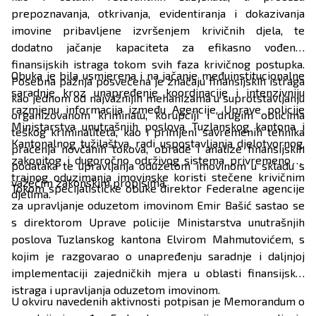
prepoznavanja, otkrivanja, evidentiranja i dokazivanja
imovine pribavljene izvršenjem krivičnih djela, te
dodatno jačanje kapaciteta za efikasno vođenje
finansijskih istraga tokom svih faza krivičnog postupka.
Obuka je bila usmjerena i na jačanje međuinstitucionalne
Posebna pažnja posvećena je značaju finansijskih istraga
saradnje kroz unapređenje koordinacije i intenzivniju
kao jednom od najvažnijih mehanizama u suprotstavljanju
razmjenu informacija između Agencije, Uprave policije
organizovanom kriminalu, korupciji i drugim oblicima
Ministarstva unutrašnjih poslova Tuzlanskog kantona i
teškog kriminaliteta, kao i primjeni savremenih tehnika
Kantonalnog tužilaštva, radi uspostavljanja djelotvornog,
praćenja novčanih tokova, obrade i analize finansijskih
zakonitog i dugoročno održivog sistema privremenog i
podataka te upravljanja oduzetom imovinom u skladu s
trajnog oduzimanja imovinske koristi stečene krivičnim
važećim zakonskim propisima.
Tokom specijalističke obuke direktor Federalne agencije
djelima.
za upravljanje oduzetom imovinom Emir Bašić sastao se
s direktorom Uprave policije Ministarstva unutrašnjih
poslova Tuzlanskog kantona Elvirom Mahmutovićem, s
kojim je razgovarao o unapređenju saradnje i daljnjoj
implementaciji zajedničkih mjera u oblasti finansijskih
istraga i upravljanja oduzetom imovinom.
U okviru navedenih aktivnosti potpisan je Memorandum o