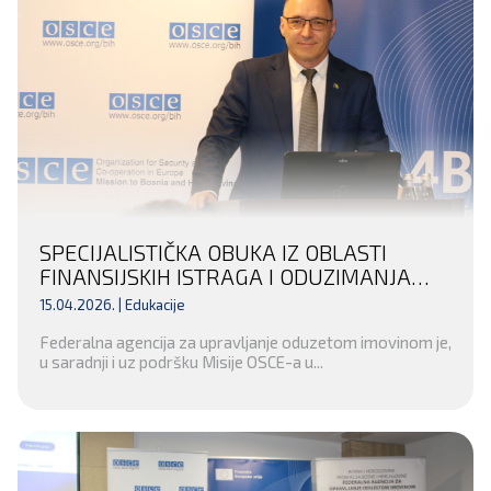
SPECIJALISTIČKA OBUKA IZ OBLASTI
FINANSIJSKIH ISTRAGA I ODUZIMANJA
NEZAKONITO STEČENE IMOVINE ZA
15.04.2026. |
Edukacije
INSTITUCIJE POSAVSKOG KANTONA I
Federalna agencija za upravljanje oduzetom imovinom je,
KANTONA 10
u saradnji i uz podršku Misije OSCE-a u...