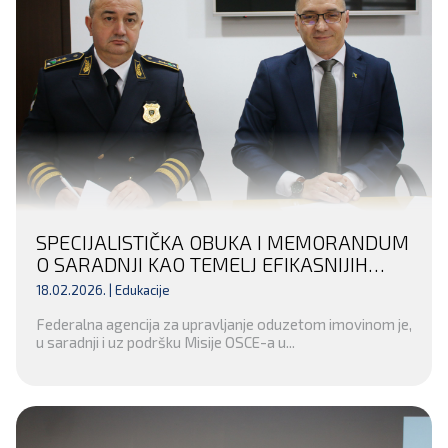
SPECIJALISTIČKA OBUKA I MEMORANDUM
O SARADNJI KAO TEMELJ EFIKASNIJIH
FINANSIJSKIH ISTRAGA U TUZLANSKOM
18.02.2026. |
Edukacije
KANTONU
Federalna agencija za upravljanje oduzetom imovinom je,
u saradnji i uz podršku Misije OSCE-a u...