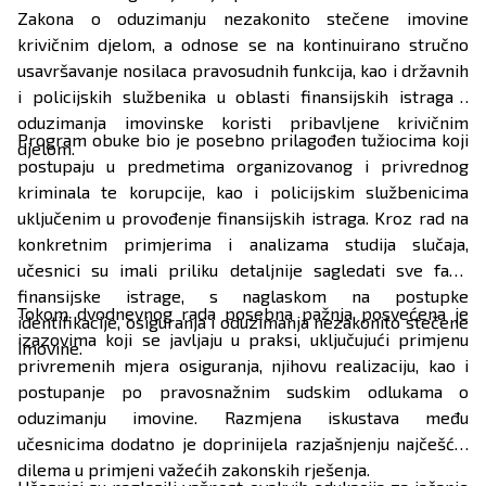
Zakona o oduzimanju nezakonito stečene imovine
krivičnim djelom, a odnose se na kontinuirano stručno
usavršavanje nosilaca pravosudnih funkcija, kao i državnih
i policijskih službenika u oblasti finansijskih istraga i
oduzimanja imovinske koristi pribavljene krivičnim
Program obuke bio je posebno prilagođen tužiocima koji
djelom.
postupaju u predmetima organizovanog i privrednog
kriminala te korupcije, kao i policijskim službenicima
uključenim u provođenje finansijskih istraga. Kroz rad na
konkretnim primjerima i analizama studija slučaja,
učesnici su imali priliku detaljnije sagledati sve faze
finansijske istrage, s naglaskom na postupke
Tokom dvodnevnog rada posebna pažnja posvećena je
identifikacije, osiguranja i oduzimanja nezakonito stečene
izazovima koji se javljaju u praksi, uključujući primjenu
imovine.
privremenih mjera osiguranja, njihovu realizaciju, kao i
postupanje po pravosnažnim sudskim odlukama o
oduzimanju imovine. Razmjena iskustava među
učesnicima dodatno je doprinijela razjašnjenju najčešćih
dilema u primjeni važećih zakonskih rješenja.