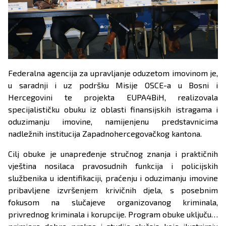
Federalna agencija za upravljanje oduzetom imovinom je,
u saradnji i uz podršku Misije OSCE-a u Bosni i
Hercegovini te projekta EUPA4BiH, realizovala
specijalističku obuku iz oblasti finansijskih istragama i
oduzimanju imovine, namijenjenu predstavnicima
nadležnih institucija Zapadnohercegovačkog kantona.
Cilj obuke je unapređenje stručnog znanja i praktičnih
vještina nosilaca pravosudnih funkcija i policijskih
službenika u identifikaciji, praćenju i oduzimanju imovine
pribavljene izvršenjem krivičnih djela, s posebnim
fokusom na slučajeve organizovanog kriminala,
privrednog kriminala i korupcije. Program obuke uključuje