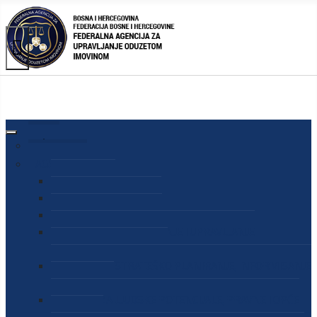
AGENCIJA
O AGENCIJI
DIREKTOR AGENCIJE
SEKRETAR AGENCIJE
SEKTOR ZA PREUZIMANJE I UPRAVLJANJE
ODUZETOM IMOVINOM
SEKTOR ZA STRATEŠKO PLANIRANJE, INFORMISANJE
I EDUKACIJU
SEKTOR ZA LJUDSKE POTENCIJALE, PRAVNE I OPĆE
POSLOVE