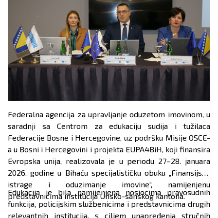
Federalna agencija za upravljanje oduzetom imovinom, u
saradnji sa Centrom za edukaciju sudija i tužilaca
Federacije Bosne i Hercegovine, uz podršku Misije OSCE-
a u Bosni i Hercegovini i projekta EUPA4BiH, koji finansira
Evropska unija, realizovala je u periodu 27–28. januara
2026. godine u Bihaću specijalističku obuku „Finansijske
istrage i oduzimanje imovine“, namijenjenu
Edukacija je bila namijenjena nosiocima pravosudnih
predstavnicima institucija Unsko-sanskog kantona.
funkcija, policijskim službenicima i predstavnicima drugih
relevantnih institucija, s ciljem unapređenja stručnih