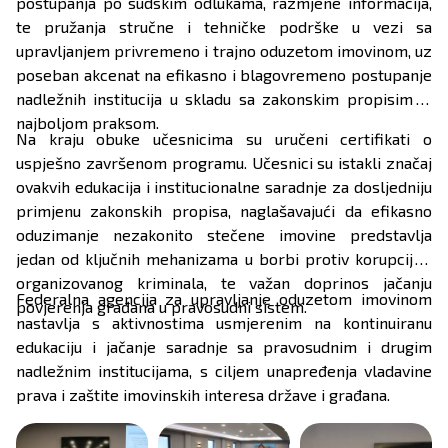
postupanja po sudskim odlukama, razmjene informacija,
te pružanja stručne i tehničke podrške u vezi sa
upravljanjem privremeno i trajno oduzetom imovinom, uz
poseban akcenat na efikasno i blagovremeno postupanje
nadležnih institucija u skladu sa zakonskim propisima i
najboljom praksom.
Na kraju obuke učesnicima su uručeni certifikati o
uspješno završenom programu. Učesnici su istakli značaj
ovakvih edukacija i institucionalne saradnje za dosljedniju
primjenu zakonskih propisa, naglašavajući da efikasno
oduzimanje nezakonito stečene imovine predstavlja
jedan od ključnih mehanizama u borbi protiv korupcije i
organizovanog kriminala, te važan doprinos jačanju
Federalna agencija za upravljanje oduzetom imovinom
povjerenja građana u pravosudni sistem.
nastavlja s aktivnostima usmjerenim na kontinuiranu
edukaciju i jačanje saradnje sa pravosudnim i drugim
nadležnim institucijama, s ciljem unapređenja vladavine
prava i zaštite imovinskih interesa države i građana.