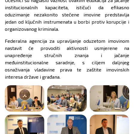
Učesnici su naglasili važnost ovakvih edukacija za jačanje
institucionalnih kapaciteta, ističući da efikasno
oduzimanje nezakonito stečene imovine predstavlja
jedan od ključnih instrumenata u borbi protiv korupcije i
organizovanog kriminala.
Federalna agencija za upravljanje oduzetom imovinom
nastavit će provoditi aktivnosti usmjerene na
unapređenje stručnih znanja i jačanje
međuinstitucionalne saradnje, s ciljem daljnjeg
osnaživanja vladavine prava te zaštite imovinskih
interesa države i građana.