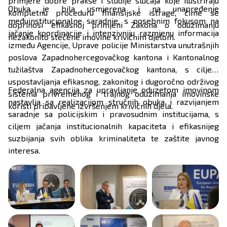
primjere dobre prakse i studije slučaja koje ilustriraju
Obuka je bila usmjerena i na unapređenje
kompletnu proceduru finansijske istrage, čime se
međuinstitucionalne saradnje, s posebnim fokusom na
doprinosi efikasnoj primjeni Zakona o oduzimanju
jačanje koordinacije i intenzivniju razmjenu informacija
nezakonito stečene imovine krivičnim djelom.
između Agencije, Uprave policije Ministarstva unutrašnjih
poslova Zapadnohercegovačkog kantona i Kantonalnog
tužilaštva Zapadnohercegovačkog kantona, s ciljem
uspostavljanja efikasnog, zakonitog i dugoročno održivog
Federalna agencija za upravljanje oduzetom imovinom
sistema privremenog i trajnog oduzimanja imovinske
nastavlja sa realizacijom stručnih obuka i razvijanjem
koristi pribavljene izvršenjem krivičnih djela.
saradnje sa policijskim i pravosudnim institucijama, s
ciljem jačanja institucionalnih kapaciteta i efikasnijeg
suzbijanja svih oblika kriminaliteta te zaštite javnog
interesa.