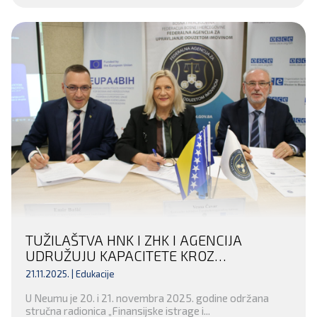
TUŽILAŠTVA HNK I ZHK I AGENCIJA
UDRUŽUJU KAPACITETE KROZ
POTPISIVANJE MEMORANDUMA I
21.11.2025. |
Edukacije
RADIONICU O ODUZIMANJU IMOVINE
U Neumu je 20. i 21. novembra 2025. godine održana
stručna radionica „Finansijske istrage i...