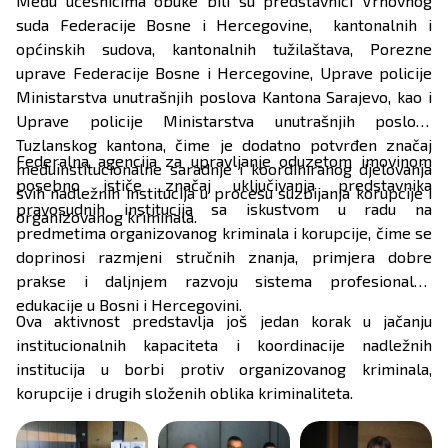
Među učesnicima obuke bili su predstavnici Vrhovnog
suda Federacije Bosne i Hercegovine, kantonalnih i
općinskih sudova, kantonalnih tužilaštava, Porezne
uprave Federacije Bosne i Hercegovine, Uprave policije
Ministarstva unutrašnjih poslova Kantona Sarajevo, kao i
Uprave policije Ministarstva unutrašnjih poslova
Tuzlanskog kantona, čime je dodatno potvrđen značaj
Federalna agencija za upravljanje oduzetom imovinom
međuinstitucionalne saradnje i koordiniranog djelovanja
posebno ističe značaj uključivanja predstavnika
svih nadležnih institucija u procesu suzbijanja korupcije i
pravosudnih institucija sa iskustvom u radu na
organizovanog kriminala.
predmetima organizovanog kriminala i korupcije, čime se
doprinosi razmjeni stručnih znanja, primjera dobre
prakse i daljnjem razvoju sistema profesionalne
edukacije u Bosni i Hercegovini.
Ova aktivnost predstavlja još jedan korak u jačanju
institucionalnih kapaciteta i koordinacije nadležnih
institucija u borbi protiv organizovanog kriminala,
korupcije i drugih složenih oblika kriminaliteta.