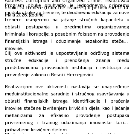
Address Corruption and Organized Crime“, realizovala
Program obuke obuhvatio je jednodnevnu pripremu
obuku za trenere (train-the-trainers) u periodu od 12-14.
modula obuke za trenere, te dvodnevnu edukaciju za nove
maja 2026. godine.
trenere, usmjerenu na jačanje stručnih kapaciteta u
oblasti postupanja u predmetima organizovanog
kriminala i korupcije, s posebnim fokusom na provođenje
finansijskih istraga i oduzimanje nezakonito stečene
imovine.
Cilj ove aktivnosti je uspostavljanje održivog sistema
stručne edukacije i prenošenja znanja među
predstavnicima pravosudnih institucija i institucija za
provođenje zakona u Bosni i Hercegovini.
Realizacijom ove aktivnosti nastavlja se unapređenje
međuinstitucionalne saradnje i stručnog usavršavanja u
oblasti finansijskih istraga, identifikacije i praćenja
imovine stečene izvršenjem krivičnih djela, kao i jačanja
mehanizama za efikasno provođenje postupaka
privremenog i trajnog oduzimanja imovinske koristi
pribavljene krivičnim djelom.