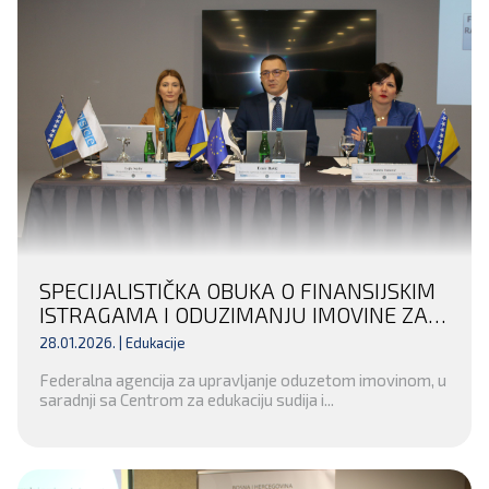
SPECIJALISTIČKA OBUKA O FINANSIJSKIM
ISTRAGAMA I ODUZIMANJU IMOVINE ZA
INSTITUCIJE UNSKO-SANSKOG KANTONA
28.01.2026. |
Edukacije
– POTPISAN SPORAZUM O SARADNJI SA
Federalna agencija za upravljanje oduzetom imovinom, u
OPĆINSKIM SUDOM U BIHAĆU
saradnji sa Centrom za edukaciju sudija i...