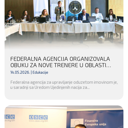
FEDERALNA AGENCIJA ORGANIZOVALA
OBUKU ZA NOVE TRENERE U OBLASTI
FINANSIJSKIH ISTRAGA I ODUZIMANJA
14.05.2026. |
Edukacije
NEZAKONITO STEČENE IMOVINE
Federalna agencija za upravljanje oduzetom imovinom je,
u saradnji sa Uredom Ujedinjenih nacija za...