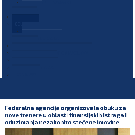
PLAN JAVNIH NABAVKI
OGLASI
GALERIJA
EDUKACIJE
PREZENTACIJE
PLAN EDUKACIJA
KONTAKT
VODIČ ZA PRISTUP INFORMACIJAMA
PRIJAVI KORUPCIJU
DIGITALNI KATALOG
KONKURSI
Federalna agencija organizovala obuku za
nove trenere u oblasti finansijskih istraga i
oduzimanja nezakonito stečene imovine