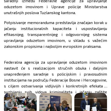
saradnji između Federalne agencije za upravljanje
oduzetom imovinom i Uprave policije Ministarstva
unutrašnjih poslova Tuzlanskog kantona.
Potpisivanje memoranduma predstavlja značajan korak u
jačanju institucionalnih kapaciteta i uspostavljanju
efikasnijeg, transparentnijeg i odgovornijeg sistema
upravljanja oduzetom imovinom, u skladu s važećim
zakonskim propisima i najboljim evropskim praksama.
Federalna agencija za upravljanje oduzetom imovinom
nastavit će s realizacijom stručnih obuka i daljnjim
unapređenjem saradnje s policijskim i pravosudnim
institucijama na području Federacije Bosne i Hercegovine,
s ciljem ostvarivanja vidljivijih i konkretnijih efekata u
suzbijanju svih vidova kriminaliteta i jačanju zaštite
javnog interesa.