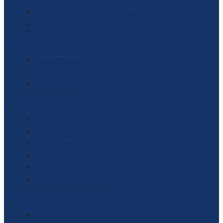
SEKTOR ZA MATERIJALNO-FINANSIJSKE POSLOVE
MEĐUNARODNA SURADNJA
ČESTO POSTAVLJENA PITANJA
VIJESTI
SAOPŠTENJA ZA JAVNOST
INTERVJUI
GOVORI
NAJAVE
DOKUMENTI
ZAKONI
PODZAKONSKI AKTI
STRATEŠKI DOKUMENTI I AKCIONI PLANOVI
MEĐUNARODNI DOKUMENTI
MEMORANDUMI I SPORAZUMI
INTERNI AKTI AGENCIJE
ARHIVA
JAVNE NABAVKE I OGLASI
JAVNE NABAVKE