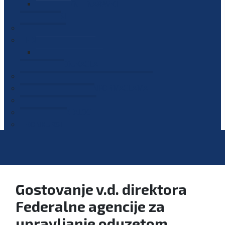
PLAN JAVNIH NABAVKI
OGLASI
GALERIJA
EDUKACIJE
PREZENTACIJE
PLAN EDUKACIJA
KONTAKT
VODIČ ZA PRISTUP INFORMACIJAMA
PRIJAVI KORUPCIJU
DIGITALNI KATALOG
KONKURSI
Gostovanje v.d. direktora
Federalne agencije za
upravljanje oduzetom