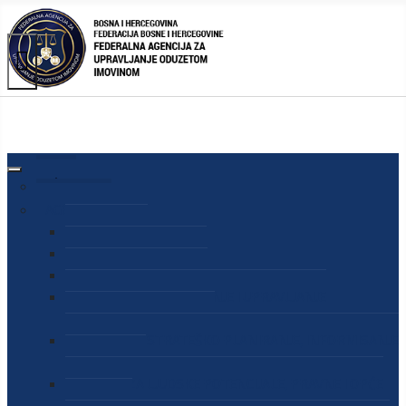
AGENCIJA
O AGENCIJI
DIREKTOR AGENCIJE
SEKRETAR AGENCIJE
SEKTOR ZA PREUZIMANJE I UPRAVLJANJE
ODUZETOM IMOVINOM
SEKTOR ZA STRATEŠKO PLANIRANJE, INFORMISANJE
I EDUKACIJU
SEKTOR ZA LJUDSKE POTENCIJALE, PRAVNE I OPĆE
POSLOVE