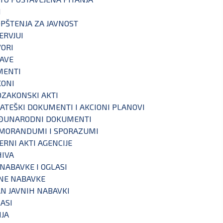
I
PŠTENJA ZA JAVNOST
ERVJUI
ORI
AVE
MENTI
KONI
ZAKONSKI AKTI
ATEŠKI DOKUMENTI I AKCIONI PLANOVI
ĐUNARODNI DOKUMENTI
MORANDUMI I SPORAZUMI
ERNI AKTI AGENCIJE
IVA
 NABAVKE I OGLASI
NE NABAVKE
N JAVNIH NABAVKI
ASI
IJA