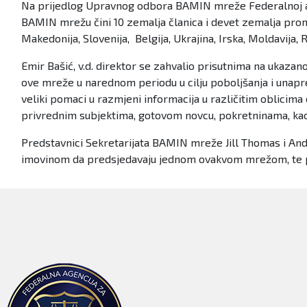
Na prijedlog Upravnog odbora BAMIN mreže Federalnoj ag
BAMIN mrežu čini 10 zemalja članica i devet zemalja proma
Makedonija, Slovenija, Belgija, Ukrajina, Irska, Moldavija, R
Emir Bašić, v.d. direktor se zahvalio prisutnima na ukaz
ove mreže u narednom periodu u cilju poboljšanja i unap
veliki pomaci u razmjeni informacija u različitim oblicima
privrednim subjektima, gotovom novcu, pokretninama, kao
Predstavnici Sekretarijata BAMIN mreže Jill Thomas i An
imovinom da predsjedavaju jednom ovakvom mrežom, te poka