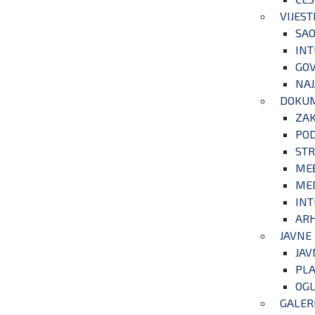
VIJEST
SAO
INT
GOV
NAJ
DOKU
ZA
POD
STR
ME
ME
INT
ARH
JAVNE
JAV
PLA
OGL
GALER