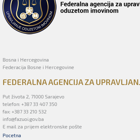
Bosna i Hercegovina
Federacija Bosne i Hercegovine
FEDERALNA AGENCIJA ZA UPRAVLJA
Put života 2, 71000 Sarajevo
telefon: +387 33 407 350
fax: +387 33 210 532
info@fazuoi.gov.ba
E mail za prijem elektronske pošte
Pocetna