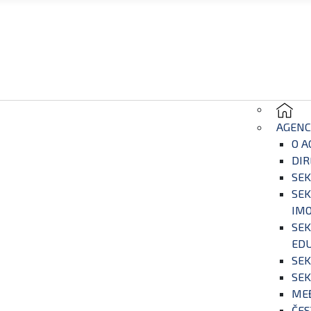
AGENC
O A
DIR
SEK
SEK
IM
SEK
EDU
SEK
SEK
ME
ČES