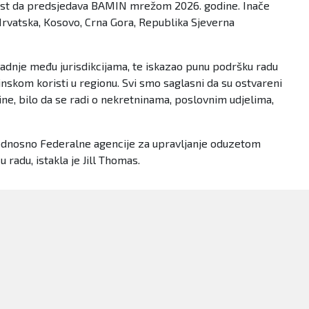
čast da predsjedava BAMIN mrežom 2026. godine. Inače
Hrvatska, Kosovo, Crna Gora, Republika Sjeverna
adnje među jurisdikcijama, te iskazao punu podršku radu
kom koristi u regionu. Svi smo saglasni da su ostvareni
ine, bilo da se radi o nekretninama, poslovnim udjelima,
 odnosno Federalne agencije za upravljanje oduzetom
adu, istakla je Jill Thomas.