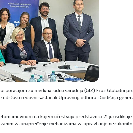
korporacijom za međunarodnu saradnju (GIZ) kroz Globalni prog
ine održava redovni sastanak Upravnog odbora i Godišnja gen
etom imovinom na kojem učestvuju predstavnici 21 jurisdikcij
ezanim za unapređenje mehanizama za upravljanje nezakonito