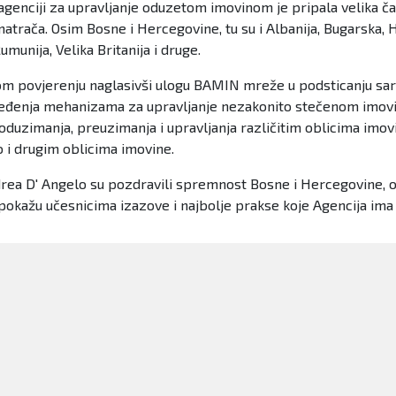
enciji za upravljanje oduzetom imovinom je pripala velika 
trača. Osim Bosne i Hercegovine, tu su i Albanija, Bugarska, 
umunija, Velika Britanija i druge.
anom povjerenju naglasivši ulogu BAMIN mreže u podsticanju sar
ređenja mehanizama za upravljanje nezakonito stečenom imovins
 oduzimanja, preuzimanja i upravljanja različitim oblicima imov
 i drugim oblicima imovine.
drea D' Angelo su pozdravili spremnost Bosne i Hercegovine,
žu učesnicima izazove i najbolje prakse koje Agencija ima u r