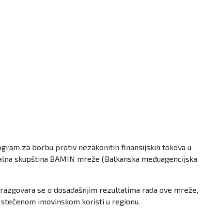
ram za borbu protiv nezakonitih finansijskih tokova u
eralna skupština BAMIN mreže (Balkanska međuagencijska
e razgovara se o dosadašnjim rezultatima rada ove mreže,
 stečenom imovinskom koristi u regionu.