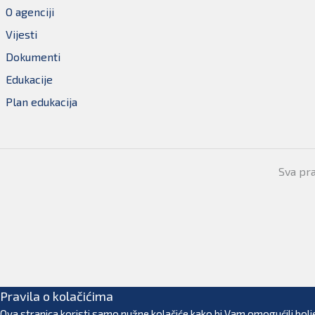
O agenciji
Vijesti
Dokumenti
Edukacije
Plan edukacija
Sva pr
Pravila o kolačićima
Ova stranica koristi samo nužne kolačiće kako bi Vam omogućili bolje