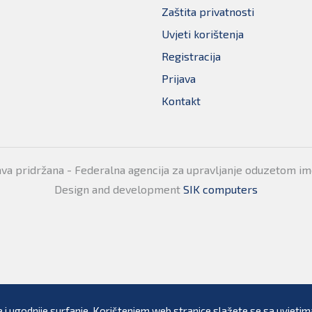
Zaštita privatnosti
Uvjeti korištenja
Registracija
Prijava
Kontakt
ava pridržana - Federalna agencija za upravljanje oduzetom i
Design and development
SIK computers
 i ugodnije surfanje. Korištenjem web stranice slažete se sa uvjetima