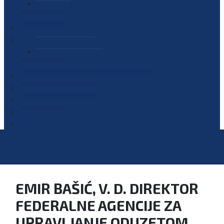
PLAN JAVNIH NABAVKI
OGLASI
GALERIJA
EDUKACIJE
PREZENTACIJE
PLAN EDUKACIJA
KONTAKT
VODIČ ZA PRISTUP INFORMACIJAMA
PRIJAVI KORUPCIJU
DIGITALNI KATALOG
KONKURSI
EMIR BAŠIĆ, V. D. DIREKTOR
FEDERALNE AGENCIJE ZA
UPRAVLJANJE ODUZETOM