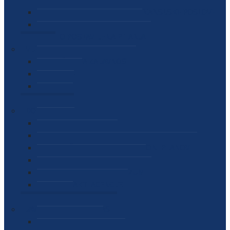
SEKTOR ZA MATERIJALNO-FINANSIJSKE POSLOVE
MEĐUNARODNA SURADNJA
ČESTO POSTAVLJENA PITANJA
VIJESTI
SAOPŠTENJA ZA JAVNOST
INTERVJUI
GOVORI
NAJAVE
DOKUMENTI
ZAKONI
PODZAKONSKI AKTI
STRATEŠKI DOKUMENTI I AKCIONI PLANOVI
MEĐUNARODNI DOKUMENTI
MEMORANDUMI I SPORAZUMI
INTERNI AKTI AGENCIJE
ARHIVA
JAVNE NABAVKE I OGLASI
JAVNE NABAVKE