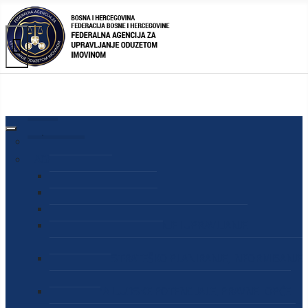
AGENCIJA
O AGENCIJI
DIREKTOR AGENCIJE
SEKRETAR AGENCIJE
SEKTOR ZA PREUZIMANJE I UPRAVLJANJE
ODUZETOM IMOVINOM
SEKTOR ZA STRATEŠKO PLANIRANJE, INFORMISANJE
I EDUKACIJU
SEKTOR ZA LJUDSKE POTENCIJALE, PRAVNE I OPĆE
POSLOVE