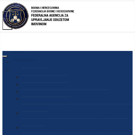
AGENCIJA
O AGENCIJI
DIREKTOR AGENCIJE
SEKRETAR AGENCIJE
SEKTOR ZA PREUZIMANJE I UPRAVLJANJE
ODUZETOM IMOVINOM
SEKTOR ZA STRATEŠKO PLANIRANJE, INFORMISANJE
I EDUKACIJU
SEKTOR ZA LJUDSKE POTENCIJALE, PRAVNE I OPĆE
POSLOVE