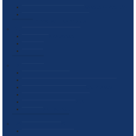
SEKTOR ZA MATERIJALNO-FINANSIJSKE POSLOVE
MEĐUNARODNA SURADNJA
ČESTO POSTAVLJENA PITANJA
VIJESTI
SAOPŠTENJA ZA JAVNOST
INTERVJUI
GOVORI
NAJAVE
DOKUMENTI
ZAKONI
PODZAKONSKI AKTI
STRATEŠKI DOKUMENTI I AKCIONI PLANOVI
MEĐUNARODNI DOKUMENTI
MEMORANDUMI I SPORAZUMI
INTERNI AKTI AGENCIJE
ARHIVA
JAVNE NABAVKE I OGLASI
JAVNE NABAVKE