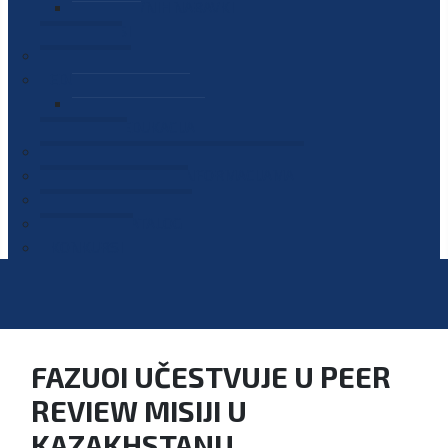
PLAN JAVNIH NABAVKI
OGLASI
GALERIJA
EDUKACIJE
PREZENTACIJE
PLAN EDUKACIJA
KONTAKT
VODIČ ZA PRISTUP INFORMACIJAMA
PRIJAVI KORUPCIJU
DIGITALNI KATALOG
KONKURSI
FAZUOI UČESTVUJE U PEER
REVIEW MISIJI U
KAZAKHSTANU