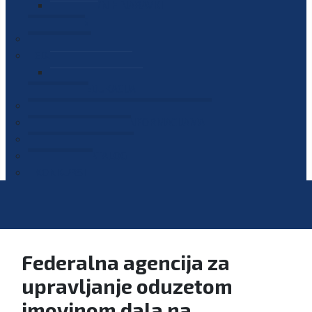
PLAN JAVNIH NABAVKI
OGLASI
GALERIJA
EDUKACIJE
PREZENTACIJE
PLAN EDUKACIJA
KONTAKT
VODIČ ZA PRISTUP INFORMACIJAMA
PRIJAVI KORUPCIJU
DIGITALNI KATALOG
KONKURSI
Federalna agencija za
upravljanje oduzetom
imovinom dala na