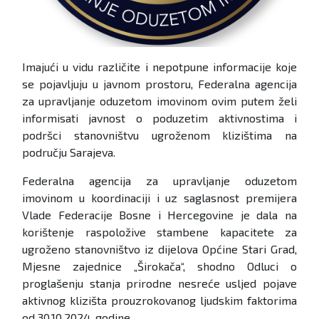
Imajući u vidu različite i nepotpune informacije koje
se pojavljuju u javnom prostoru, Federalna agencija
za upravljanje oduzetom imovinom ovim putem želi
informisati javnost o poduzetim aktivnostima i
podršci stanovništvu ugroženom klizištima na
području Sarajeva.
Federalna agencija za upravljanje oduzetom
imovinom u koordinaciji i uz saglasnost premijera
Vlade Federacije Bosne i Hercegovine je dala na
korištenje raspoložive stambene kapacitete za
ugroženo stanovništvo iz dijelova Općine Stari Grad,
Mjesne zajednice „Širokača“, shodno Odluci o
proglašenju stanja prirodne nesreće usljed pojave
aktivnog klizišta prouzrokovanog ljudskim faktorima
od 30.10.2024. godine.