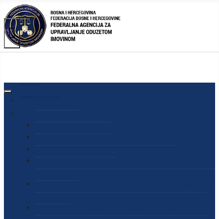
AGENCIJA
O AGENCIJI
DIREKTOR AGENCIJE
SEKRETAR AGENCIJE
SEKTOR ZA PREUZIMANJE I UPRAVLJANJE
ODUZETOM IMOVINOM
SEKTOR ZA STRATEŠKO PLANIRANJE, INFORMISANJE
I EDUKACIJU
SEKTOR ZA LJUDSKE POTENCIJALE, PRAVNE I OPĆE
POSLOVE