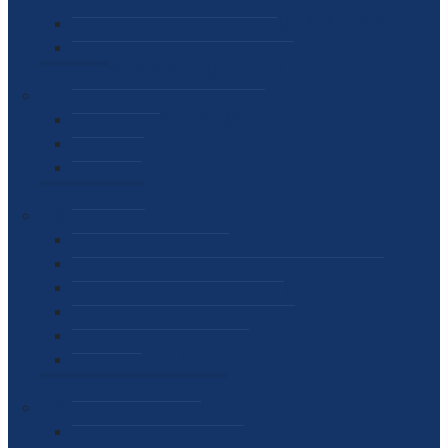
SEKTOR ZA MATERIJALNO-FINANSIJSKE POSLOVE
MEĐUNARODNA SURADNJA
ČESTO POSTAVLJENA PITANJA
VIJESTI
SAOPŠTENJA ZA JAVNOST
INTERVJUI
GOVORI
NAJAVE
DOKUMENTI
ZAKONI
PODZAKONSKI AKTI
STRATEŠKI DOKUMENTI I AKCIONI PLANOVI
MEĐUNARODNI DOKUMENTI
MEMORANDUMI I SPORAZUMI
INTERNI AKTI AGENCIJE
ARHIVA
JAVNE NABAVKE I OGLASI
JAVNE NABAVKE