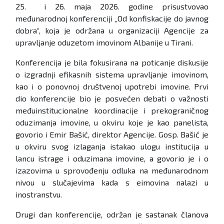
25. i 26. maja 2026. godine prisustvovao
međunarodnoj konferenciji „Od konfiskacije do javnog
dobra“, koja je održana u organizaciji Agencije za
upravljanje oduzetom imovinom Albanije u Tirani.
Konferencija je bila fokusirana na poticanje diskusije
o izgradnji efikasnih sistema upravljanje imovinom,
kao i o ponovnoj društvenoj upotrebi imovine. Prvi
dio konferencije bio je posvećen debati o važnosti
međuinstitucionalne koordinacije i prekograničnog
oduzimanja imovine, u okviru koje je kao panelista,
govorio i Emir Bašić, direktor Agencije. Gosp. Bašić je
u okviru svog izlaganja istakao ulogu institucija u
lancu istrage i oduzimana imovine, a govorio je i o
izazovima u sprovođenju odluka na međunarodnom
nivou u slučajevima kada s eimovina nalazi u
inostranstvu.
Drugi dan konferencije, održan je sastanak članova