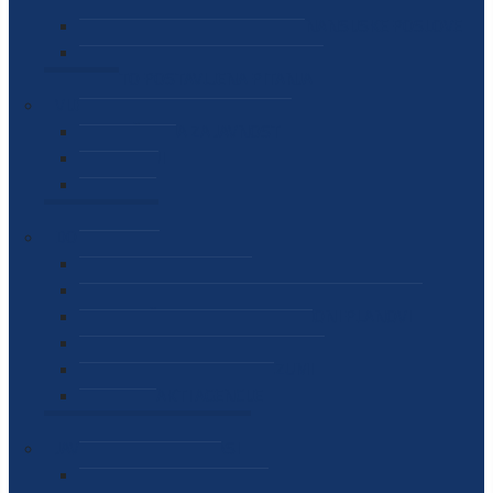
SEKTOR ZA MATERIJALNO-FINANSIJSKE POSLOVE
MEĐUNARODNA SURADNJA
ČESTO POSTAVLJENA PITANJA
VIJESTI
SAOPŠTENJA ZA JAVNOST
INTERVJUI
GOVORI
NAJAVE
DOKUMENTI
ZAKONI
PODZAKONSKI AKTI
STRATEŠKI DOKUMENTI I AKCIONI PLANOVI
MEĐUNARODNI DOKUMENTI
MEMORANDUMI I SPORAZUMI
INTERNI AKTI AGENCIJE
ARHIVA
JAVNE NABAVKE I OGLASI
JAVNE NABAVKE