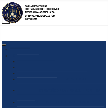
AGENCIJA
O AGENCIJI
DIREKTOR AGENCIJE
SEKRETAR AGENCIJE
SEKTOR ZA PREUZIMANJE I UPRAVLJANJE
ODUZETOM IMOVINOM
SEKTOR ZA STRATEŠKO PLANIRANJE, INFORMISANJE
I EDUKACIJU
SEKTOR ZA LJUDSKE POTENCIJALE, PRAVNE I OPĆE
POSLOVE