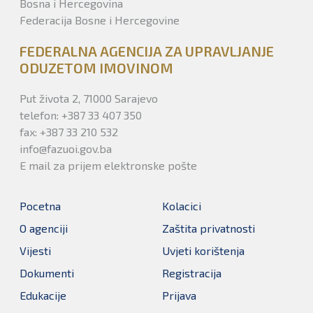
Bosna i Hercegovina
Federacija Bosne i Hercegovine
FEDERALNA AGENCIJA ZA UPRAVLJANJE
ODUZETOM IMOVINOM
Put života 2, 71000 Sarajevo
telefon: +387 33 407 350
fax: +387 33 210 532
info@fazuoi.gov.ba
E mail za prijem elektronske pošte
Pocetna
Kolacici
O agenciji
Zaštita privatnosti
Vijesti
Uvjeti korištenja
Dokumenti
Registracija
Edukacije
Prijava