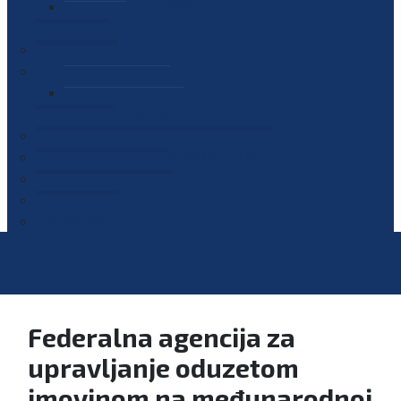
PLAN JAVNIH NABAVKI
OGLASI
GALERIJA
EDUKACIJE
PREZENTACIJE
PLAN EDUKACIJA
KONTAKT
VODIČ ZA PRISTUP INFORMACIJAMA
PRIJAVI KORUPCIJU
DIGITALNI KATALOG
KONKURSI
Federalna agencija za
upravljanje oduzetom
imovinom na međunarodnoj