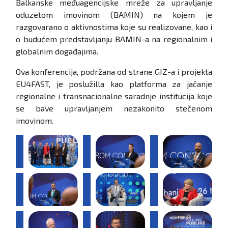
Balkanske međuagencijske mreže za upravljanje
oduzetom imovinom (BAMIN) na kojem je
razgovarano o aktivnostima koje su realizovane, kao i
o budućem predstavljanju BAMIN-a na regionalnim i
globalnim događajima.
Ova konferencija, podržana od strane GIZ-a i projekta
EU4FAST, je poslužilla kao platforma za jačanje
regionalne i transnacionalne saradnje institucija koje
se bave upravljanjem nezakonito stečenom
imovinom.