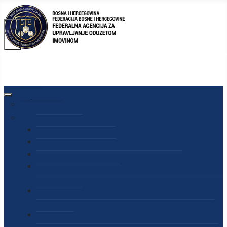
AGENCIJA
O AGENCIJI
DIREKTOR AGENCIJE
SEKRETAR AGENCIJE
SEKTOR ZA PREUZIMANJE I UPRAVLJANJE
ODUZETOM IMOVINOM
SEKTOR ZA STRATEŠKO PLANIRANJE, INFORMISANJE
I EDUKACIJU
SEKTOR ZA LJUDSKE POTENCIJALE, PRAVNE I OPĆE
POSLOVE