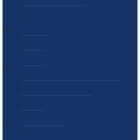
SEKTOR ZA MATERIJALNO-FINANSIJSKE POSLOVE
MEĐUNARODNA SURADNJA
ČESTO POSTAVLJENA PITANJA
VIJESTI
SAOPŠTENJA ZA JAVNOST
INTERVJUI
GOVORI
NAJAVE
DOKUMENTI
ZAKONI
PODZAKONSKI AKTI
STRATEŠKI DOKUMENTI I AKCIONI PLANOVI
MEĐUNARODNI DOKUMENTI
MEMORANDUMI I SPORAZUMI
INTERNI AKTI AGENCIJE
ARHIVA
JAVNE NABAVKE I OGLASI
JAVNE NABAVKE