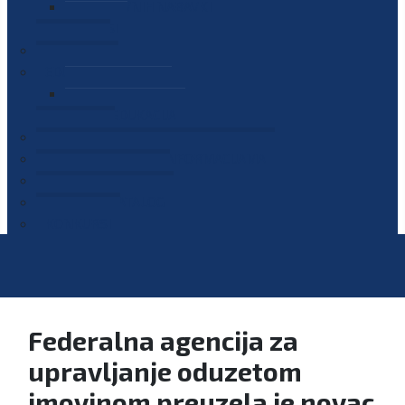
PLAN JAVNIH NABAVKI
OGLASI
GALERIJA
EDUKACIJE
PREZENTACIJE
PLAN EDUKACIJA
KONTAKT
VODIČ ZA PRISTUP INFORMACIJAMA
PRIJAVI KORUPCIJU
DIGITALNI KATALOG
KONKURSI
Federalna agencija za
upravljanje oduzetom
imovinom preuzela je novac