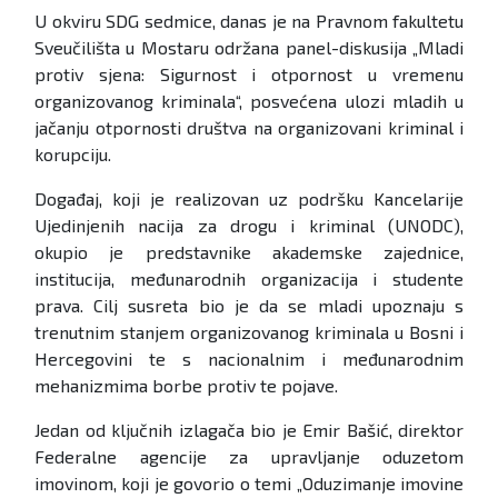
U okviru SDG sedmice, danas je na Pravnom fakultetu
Sveučilišta u Mostaru održana panel-diskusija „Mladi
protiv sjena: Sigurnost i otpornost u vremenu
organizovanog kriminala“, posvećena ulozi mladih u
jačanju otpornosti društva na organizovani kriminal i
korupciju.
Događaj, koji je realizovan uz podršku Kancelarije
Ujedinjenih nacija za drogu i kriminal (UNODC),
okupio je predstavnike akademske zajednice,
institucija, međunarodnih organizacija i studente
prava. Cilj susreta bio je da se mladi upoznaju s
trenutnim stanjem organizovanog kriminala u Bosni i
Hercegovini te s nacionalnim i međunarodnim
mehanizmima borbe protiv te pojave.
Jedan od ključnih izlagača bio je Emir Bašić, direktor
Federalne agencije za upravljanje oduzetom
imovinom, koji je govorio o temi „Oduzimanje imovine