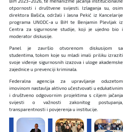
BiH 2023–2026, te mehanizme jačanja institucionalne
otpornosti i društvene svijesti. Izlaganja su, osim
direktora Bašića, održali i Jasna Pekić iz Kancelarije
programa UNODC-a u BiH te Benjamin Plevljak iz
Centra za sigurnosne studije, koji je ujedno bio i
moderator diskusije.
Panel je završio otvorenom diskusijom sa
studentima, tokom koje su mladi imali priliku izraziti
svoje viđenje sigurnosnih izazova i uloge akademske
zajednice u prevenciji kriminala.
Federalna agencija za upravljanje oduzetom
imovinom nastavlja aktivno učestvovati u edukativnim
i društveno odgovornim projektima s ciljem jačanja
svijesti o važnosti zakonitog postupanja,
transparentnosti i povjerenja u institucije.