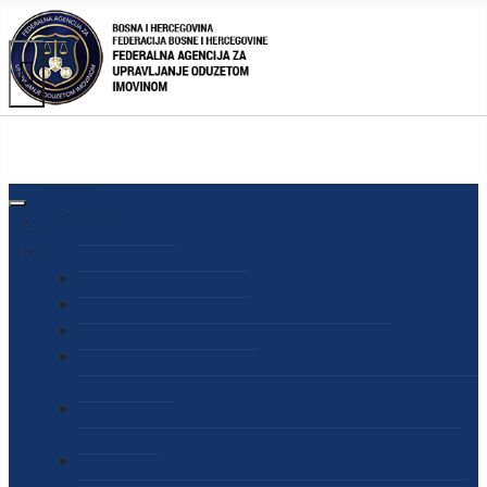
AGENCIJA
O AGENCIJI
DIREKTOR AGENCIJE
SEKRETAR AGENCIJE
SEKTOR ZA PREUZIMANJE I UPRAVLJANJE
ODUZETOM IMOVINOM
SEKTOR ZA STRATEŠKO PLANIRANJE, INFORMISANJE
I EDUKACIJU
SEKTOR ZA LJUDSKE POTENCIJALE, PRAVNE I OPĆE
POSLOVE