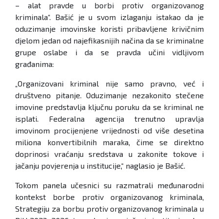
– alat pravde u borbi protiv organizovanog
kriminala“. Bašić je u svom izlaganju istakao da je
oduzimanje imovinske koristi pribavljene krivičnim
djelom jedan od najefikasnijih načina da se kriminalne
grupe oslabe i da se pravda učini vidljivom
građanima:
„Organizovani kriminal nije samo pravno, već i
društveno pitanje. Oduzimanje nezakonito stečene
imovine predstavlja ključnu poruku da se kriminal ne
isplati. Federalna agencija trenutno upravlja
imovinom procijenjene vrijednosti od više desetina
miliona konvertibilnih maraka, čime se direktno
doprinosi vraćanju sredstava u zakonite tokove i
jačanju povjerenja u institucije,“ naglasio je Bašić.
Tokom panela učesnici su razmatrali međunarodni
kontekst borbe protiv organizovanog kriminala,
Strategiju za borbu protiv organizovanog kriminala u