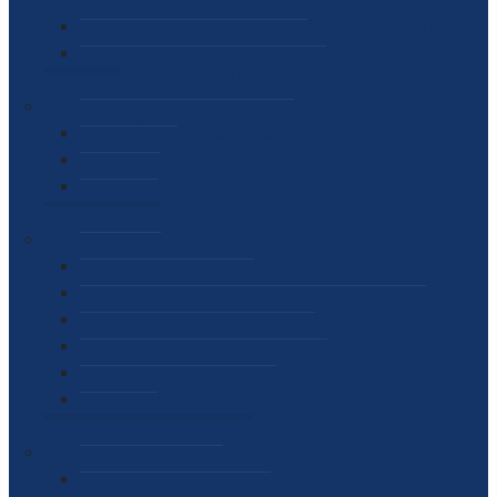
SEKTOR ZA MATERIJALNO-FINANSIJSKE POSLOVE
MEĐUNARODNA SURADNJA
ČESTO POSTAVLJENA PITANJA
VIJESTI
SAOPŠTENJA ZA JAVNOST
INTERVJUI
GOVORI
NAJAVE
DOKUMENTI
ZAKONI
PODZAKONSKI AKTI
STRATEŠKI DOKUMENTI I AKCIONI PLANOVI
MEĐUNARODNI DOKUMENTI
MEMORANDUMI I SPORAZUMI
INTERNI AKTI AGENCIJE
ARHIVA
JAVNE NABAVKE I OGLASI
JAVNE NABAVKE