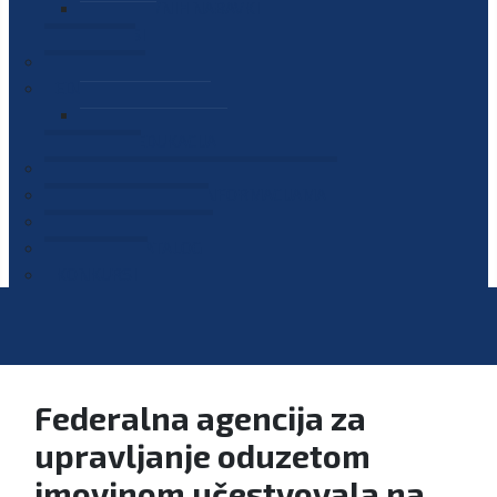
PLAN JAVNIH NABAVKI
OGLASI
GALERIJA
EDUKACIJE
PREZENTACIJE
PLAN EDUKACIJA
KONTAKT
VODIČ ZA PRISTUP INFORMACIJAMA
PRIJAVI KORUPCIJU
DIGITALNI KATALOG
KONKURSI
Federalna agencija za
upravljanje oduzetom
imovinom učestvovala na