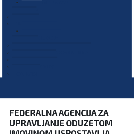
PLAN JAVNIH NABAVKI
OGLASI
GALERIJA
EDUKACIJE
PREZENTACIJE
PLAN EDUKACIJA
KONTAKT
VODIČ ZA PRISTUP INFORMACIJAMA
PRIJAVI KORUPCIJU
DIGITALNI KATALOG
KONKURSI
FEDERALNA AGENCIJA ZA
UPRAVLJANJE ODUZETOM
IMOVINOM USPOSTAVLJA