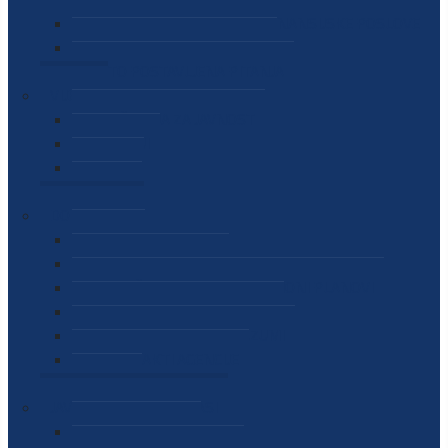
SEKTOR ZA MATERIJALNO-FINANSIJSKE POSLOVE
MEĐUNARODNA SURADNJA
ČESTO POSTAVLJENA PITANJA
VIJESTI
SAOPŠTENJA ZA JAVNOST
INTERVJUI
GOVORI
NAJAVE
DOKUMENTI
ZAKONI
PODZAKONSKI AKTI
STRATEŠKI DOKUMENTI I AKCIONI PLANOVI
MEĐUNARODNI DOKUMENTI
MEMORANDUMI I SPORAZUMI
INTERNI AKTI AGENCIJE
ARHIVA
JAVNE NABAVKE I OGLASI
JAVNE NABAVKE