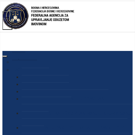
AGENCIJA
O AGENCIJI
DIREKTOR AGENCIJE
SEKRETAR AGENCIJE
SEKTOR ZA PREUZIMANJE I UPRAVLJANJE
ODUZETOM IMOVINOM
SEKTOR ZA STRATEŠKO PLANIRANJE, INFORMISANJE
I EDUKACIJU
SEKTOR ZA LJUDSKE POTENCIJALE, PRAVNE I OPĆE
POSLOVE