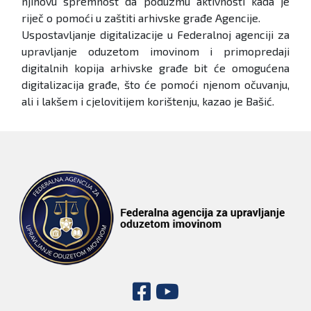
njihovu spremnost da poduzmu aktivnosti kada je
riječ o pomoći u zaštiti arhivske građe Agencije.
Uspostavljanje digitalizacije u Federalnoj agenciji za
upravljanje oduzetom imovinom i primopredaji
digitalnih kopija arhivske građe bit će omogućena
digitalizacija građe, što će pomoći njenom očuvanju,
ali i lakšem i cjelovitijem korištenju, kazao je Bašić.