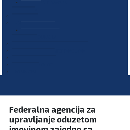
PLAN JAVNIH NABAVKI
OGLASI
GALERIJA
EDUKACIJE
PREZENTACIJE
PLAN EDUKACIJA
KONTAKT
VODIČ ZA PRISTUP INFORMACIJAMA
PRIJAVI KORUPCIJU
DIGITALNI KATALOG
KONKURSI
Federalna agencija za
upravljanje oduzetom
imovinom zajedno sa