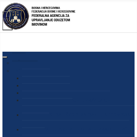
AGENCIJA
O AGENCIJI
DIREKTOR AGENCIJE
SEKRETAR AGENCIJE
SEKTOR ZA PREUZIMANJE I UPRAVLJANJE
ODUZETOM IMOVINOM
SEKTOR ZA STRATEŠKO PLANIRANJE, INFORMISANJE
I EDUKACIJU
SEKTOR ZA LJUDSKE POTENCIJALE, PRAVNE I OPĆE
POSLOVE