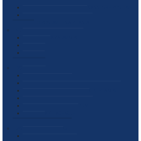
SEKTOR ZA MATERIJALNO-FINANSIJSKE POSLOVE
MEĐUNARODNA SURADNJA
ČESTO POSTAVLJENA PITANJA
VIJESTI
SAOPŠTENJA ZA JAVNOST
INTERVJUI
GOVORI
NAJAVE
DOKUMENTI
ZAKONI
PODZAKONSKI AKTI
STRATEŠKI DOKUMENTI I AKCIONI PLANOVI
MEĐUNARODNI DOKUMENTI
MEMORANDUMI I SPORAZUMI
INTERNI AKTI AGENCIJE
ARHIVA
JAVNE NABAVKE I OGLASI
JAVNE NABAVKE