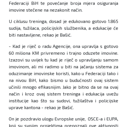
Federaciji BiH te povećanje broja mjera osiguranja
imovine stečene na nezakonit način.
U ciklusu treninga, dosad je edukovano gotovo 1.865
sudija, tužilaca, policijskih službenika, a edukacije će
biti nastavljene, rekao je Bašić.
- Kad je riječ o radu Agencije, ona upravlja s gotovo
60 miliona KM privremeno i trajno oduzete imovine.
Izazovi su uvijek tu kad je riječ o upravljanju samom
imovinom, ali mi radimo u biti na jačanju sistema za
oduzimanje imovinske koristi, kako u Federaciji tako i
na nivou BiH, kako bismo u budućnosti ovaj sistem
učinili mnogo efikasnijim. Jako je bitno da se na ovaj
način i kroz ovaj sistem treninga i edukacija uvežu
institucije kao što su sudovi, tužilaštva i policijske
uprave kantona - rekao je Bašić.
On je pozdravio ulogu Evropske unije, OSCE-a i EUPA,
koji su svojim projektima prepoznali ove aktivnosti