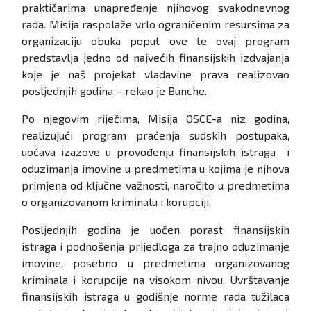
praktičarima unapređenje njihovog svakodnevnog
rada. Misija raspolaže vrlo ograničenim resursima za
organizaciju obuka poput ove te ovaj program
predstavlja jedno od najvećih finansijskih izdvajanja
koje je naš projekat vladavine prava realizovao
posljednjih godina – rekao je Bunche.
Po njegovim riječima, Misija OSCE-a niz godina,
realizujući program praćenja sudskih postupaka,
uočava izazove u provođenju finansijskih istraga i
oduzimanja imovine u predmetima u kojima je njhova
primjena od ključne važnosti, naročito u predmetima
o organizovanom kriminalu i korupciji.
Posljednjih godina je uočen porast finansijskih
istraga i podnošenja prijedloga za trajno oduzimanje
imovine, posebno u predmetima organizovanog
kriminala i korupcije na visokom nivou. Uvrštavanje
finansijskih istraga u godišnje norme rada tužilaca