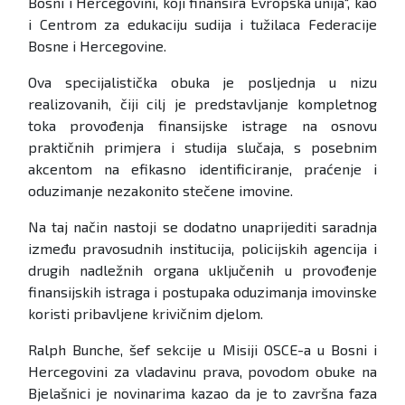
Bosni i Hercegovini, koji finansira Evropska unija“, kao
i Centrom za edukaciju sudija i tužilaca Federacije
Bosne i Hercegovine.
Ova specijalistička obuka je posljednja u nizu
realizovanih, čiji cilj je predstavljanje kompletnog
toka provođenja finansijske istrage na osnovu
praktičnih primjera i studija slučaja, s posebnim
akcentom na efikasno identificiranje, praćenje i
oduzimanje nezakonito stečene imovine.
Na taj način nastoji se dodatno unaprijediti saradnja
između pravosudnih institucija, policijskih agencija i
drugih nadležnih organa uključenih u provođenje
finansijskih istraga i postupaka oduzimanja imovinske
koristi pribavljene krivičnim djelom.
Ralph Bunche, šef sekcije u Misiji OSCE-a u Bosni i
Hercegovini za vladavinu prava, povodom obuke na
Bjelašnici je novinarima kazao da je to završna faza