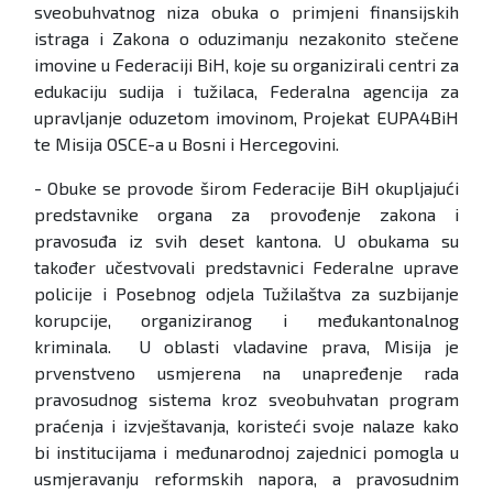
sveobuhvatnog niza obuka o primjeni finansijskih
istraga i Zakona o oduzimanju nezakonito stečene
imovine u Federaciji BiH, koje su organizirali centri za
edukaciju sudija i tužilaca, Federalna agencija za
upravljanje oduzetom imovinom, Projekat EUPA4BiH
te Misija OSCE-a u Bosni i Hercegovini.
- Obuke se provode širom Federacije BiH okupljajući
predstavnike organa za provođenje zakona i
pravosuđa iz svih deset kantona. U obukama su
također učestvovali predstavnici Federalne uprave
policije i Posebnog odjela Tužilaštva za suzbijanje
korupcije, organiziranog i međukantonalnog
kriminala. U oblasti vladavine prava, Misija je
prvenstveno usmjerena na unapređenje rada
pravosudnog sistema kroz sveobuhvatan program
praćenja i izvještavanja, koristeći svoje nalaze kako
bi institucijama i međunarodnoj zajednici pomogla u
usmjeravanju reformskih napora, a pravosudnim