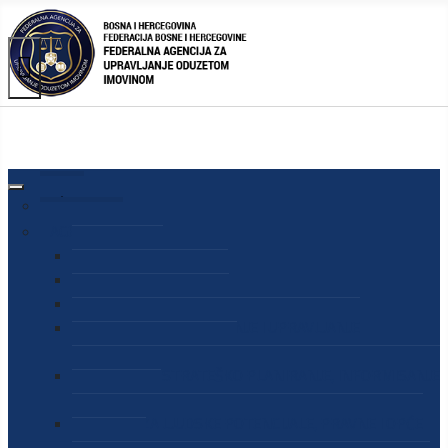
AGENCIJA
O AGENCIJI
DIREKTOR AGENCIJE
SEKRETAR AGENCIJE
SEKTOR ZA PREUZIMANJE I UPRAVLJANJE
ODUZETOM IMOVINOM
SEKTOR ZA STRATEŠKO PLANIRANJE, INFORMISANJE
I EDUKACIJU
SEKTOR ZA LJUDSKE POTENCIJALE, PRAVNE I OPĆE
POSLOVE