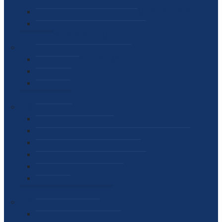
SEKTOR ZA MATERIJALNO-FINANSIJSKE POSLOVE
MEĐUNARODNA SURADNJA
ČESTO POSTAVLJENA PITANJA
VIJESTI
SAOPŠTENJA ZA JAVNOST
INTERVJUI
GOVORI
NAJAVE
DOKUMENTI
ZAKONI
PODZAKONSKI AKTI
STRATEŠKI DOKUMENTI I AKCIONI PLANOVI
MEĐUNARODNI DOKUMENTI
MEMORANDUMI I SPORAZUMI
INTERNI AKTI AGENCIJE
ARHIVA
JAVNE NABAVKE I OGLASI
JAVNE NABAVKE