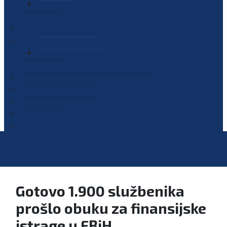
PLAN JAVNIH NABAVKI
OGLASI
GALERIJA
EDUKACIJE
PREZENTACIJE
PLAN EDUKACIJA
KONTAKT
VODIČ ZA PRISTUP INFORMACIJAMA
PRIJAVI KORUPCIJU
DIGITALNI KATALOG
KONKURSI
Gotovo 1.900 službenika
prošlo obuku za finansijske
istrage u FBiH