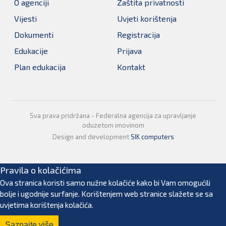
O agenciji
Zaštita privatnosti
Vijesti
Uvjeti korištenja
Dokumenti
Registracija
Edukacije
Prijava
Plan edukacija
Kontakt
Sva prava pridržana - Federalna agencija za upravljanje
oduzetom imovinom
Design and development
SIK computers
Pravila o kolačićima
Ova stranica koristi samo nužne kolačiće kako bi Vam omogućili
bolje i ugodnije surfanje. Korištenjem web stranice slažete se sa
uvjetima korištenja kolačića.
Saznajte više