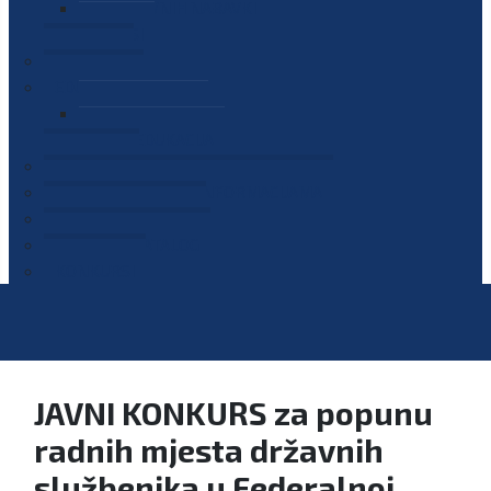
PLAN JAVNIH NABAVKI
OGLASI
GALERIJA
EDUKACIJE
PREZENTACIJE
PLAN EDUKACIJA
KONTAKT
VODIČ ZA PRISTUP INFORMACIJAMA
PRIJAVI KORUPCIJU
DIGITALNI KATALOG
KONKURSI
JAVNI KONKURS za popunu
radnih mjesta državnih
službenika u Federalnoj