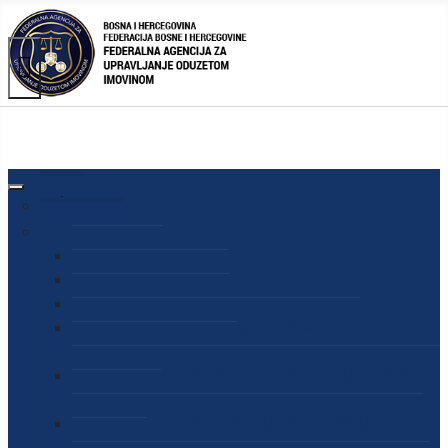
AGENCIJA
O AGENCIJI
DIREKTOR AGENCIJE
SEKRETAR AGENCIJE
SEKTOR ZA PREUZIMANJE I UPRAVLJANJE
ODUZETOM IMOVINOM
SEKTOR ZA STRATEŠKO PLANIRANJE, INFORMISANJE
I EDUKACIJU
SEKTOR ZA LJUDSKE POTENCIJALE, PRAVNE I OPĆE
POSLOVE