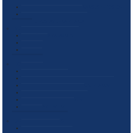
SEKTOR ZA MATERIJALNO-FINANSIJSKE POSLOVE
MEĐUNARODNA SURADNJA
ČESTO POSTAVLJENA PITANJA
VIJESTI
SAOPŠTENJA ZA JAVNOST
INTERVJUI
GOVORI
NAJAVE
DOKUMENTI
ZAKONI
PODZAKONSKI AKTI
STRATEŠKI DOKUMENTI I AKCIONI PLANOVI
MEĐUNARODNI DOKUMENTI
MEMORANDUMI I SPORAZUMI
INTERNI AKTI AGENCIJE
ARHIVA
JAVNE NABAVKE I OGLASI
JAVNE NABAVKE