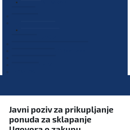
PLAN JAVNIH NABAVKI
OGLASI
GALERIJA
EDUKACIJE
PREZENTACIJE
PLAN EDUKACIJA
KONTAKT
VODIČ ZA PRISTUP INFORMACIJAMA
PRIJAVI KORUPCIJU
DIGITALNI KATALOG
KONKURSI
Javni poziv za prikupljanje
ponuda za sklapanje
Ugovora o zakupu