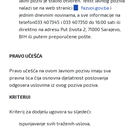
Javni poziv je stalno otvoren. Tekst Javnog poziva
nalazi se na web stranici
fazuoi.gov.ba
i
jednim dnevnim novinama, a sve informacije na
telefon033 407345 i 033 407350 do 16:00 sati ili
direktno na adresu Put života 2, 71000 Sarajevo,
BIH ili putem preporučene pošte.
PRAVO UČEŠĆA
Pravo učešća na ovom Javnom pozivu imaju sva
pravna lica čija osnovna djelatnost poslovanja
odgovara uslovima iz ovog poziva poziva.
KRITERIJI
Kriterij za dodjelu ugovora su sljedeći:
ispunjavanje svih traženih uslova,