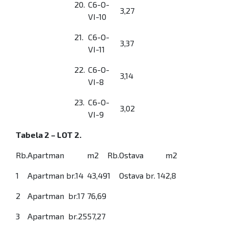
20.
C6-O-
3,27
VI-10
21.
C6-O-
3,37
VI-11
22.
C6-O-
3,14
VI-8
23.
C6-O-
3,02
VI-9
Tabela 2 – LOT 2.
Rb.
Apartman
m2
Rb.
Ostava
m2
1
Apartman br.14
43,49
1
Ostava br. 14
2,8
2
Apartman br.17
76,69
3
Apartman br.25
57,27