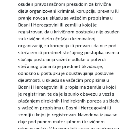
osuđen pravosnažnom presudom za krivična
djela organizovani kriminal, korupciju, prevaru ili
pranje novca u skladu sa važećim propisima u
Bosni i Hercegovini ili zemlji u kojoj je
registrovan, da u krivičnom postupku nije osuđen
za krivično djelo učešća u kriminalnoj
organizaciji, za korupciju ili prevaru, da nije pod
stečajem ili predmet stečajnog postupka, osim u
slučaju postojanja važeće odluke o potvrdi
stečajnog plana ili je predmet likvidacije,
odnosno u postupku je obustavljanja poslovne
djelatnosti, u skladu sa važećim propisima u
Bosni i Hercegovini ili propisima zemlje u kojoj
je registriran, te da je ispunio obavezu u vezi s
plaćanjem direktnih i indirektnih poreza u skladu
s važećim propisima u Bosni i Hercegovini ili
zemlji u kojoj je registrovan. Navedena izjava se
daje pod punom materijalnom i krivičnom
odgovornošću (što mora biti jasno naznačeno na