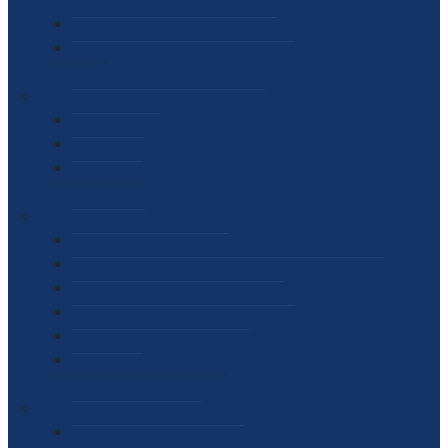
SEKTOR ZA MATERIJALNO-FINANSIJSKE POSLOVE
MEĐUNARODNA SURADNJA
ČESTO POSTAVLJENA PITANJA
VIJESTI
SAOPŠTENJA ZA JAVNOST
INTERVJUI
GOVORI
NAJAVE
DOKUMENTI
ZAKONI
PODZAKONSKI AKTI
STRATEŠKI DOKUMENTI I AKCIONI PLANOVI
MEĐUNARODNI DOKUMENTI
MEMORANDUMI I SPORAZUMI
INTERNI AKTI AGENCIJE
ARHIVA
JAVNE NABAVKE I OGLASI
JAVNE NABAVKE