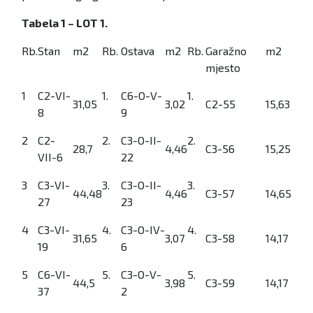
Tabela 1 – LOT 1.
Rb.
Stan
m2
Rb.
Ostava
m2
Rb.
Garažno
m2
mjesto
1
C2-VI-
1.
C6-O-V-
1.
31,05
3,02
C2-55
15,63
8
9
2
C2-
2.
C3-O-II-
2.
28,7
4,46
C3-56
15,25
VII-6
22
3
C3-VI-
3.
C3-O-II-
3.
44,48
4,46
C3-57
14,65
27
23
4
C3-VI-
4.
C3-O-IV-
4.
31,65
3,07
C3-58
14,17
19
6
5
C6-VI-
5.
C3-O-V-
5.
44,5
3,98
C3-59
14,17
37
2