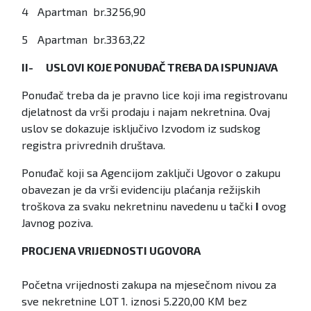
4
Apartman br.32
56,90
5
Apartman br.33
63,22
II- USLOVI KOJE PONUĐAČ TREBA DA ISPUNJAVA
Ponuđač treba da je pravno lice koji ima registrovanu
djelatnost da vrši prodaju i najam nekretnina. Ovaj
uslov se dokazuje isključivo Izvodom iz sudskog
registra privrednih društava.
Ponuđač koji sa Agencijom zaključi Ugovor o zakupu
obavezan je da vrši evidenciju plaćanja režijskih
troškova za svaku nekretninu navedenu u tački
I
ovog
Javnog poziva.
PROCJENA VRIJEDNOSTI UGOVORA
Početna vrijednosti zakupa na mjesečnom nivou za
sve nekretnine LOT 1. iznosi 5.220,00 KM bez