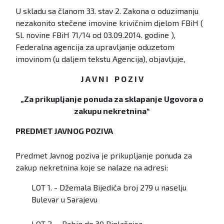
U skladu sa članom 33. stav 2. Zakona o oduzimanju
nezakonito stečene imovine krivičnim djelom FBiH (
Sl. novine FBiH 71/14 od 03.09.2014. godine ),
Federalna agencija za upravljanje oduzetom
imovinom (u daljem tekstu Agencija), objavljuje,
J A V N I P O Z I V
„Za prikupljanje ponuda za sklapanje Ugovora o
zakupu nekretnina“
PREDMET JAVNOG POZIVA
Predmet Javnog poziva je prikupljanje ponuda za
zakup nekretnina koje se nalaze na adresi:
LOT 1. - Džemala Bijedića broj 279 u naselju
Bulevar u Sarajevu
LOT 2. – Babin do 30 Bjelašnica