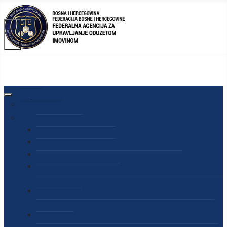
AGENCIJA
O AGENCIJI
DIREKTOR AGENCIJE
SEKRETAR AGENCIJE
SEKTOR ZA PREUZIMANJE I UPRAVLJANJE
ODUZETOM IMOVINOM
SEKTOR ZA STRATEŠKO PLANIRANJE, INFORMISANJE
I EDUKACIJU
SEKTOR ZA LJUDSKE POTENCIJALE, PRAVNE I OPĆE
POSLOVE