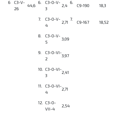
6
C3-V-
6.
C3-O-V-
6.
44,6
2,4
C9-190
18,3
26
3
7.
C3-O-V-
7.
2,71
C9-167
18,52
4
8.
C3-O-V-
3,09
5
9.
C3-O-VI-
3,97
2
10.
C3-O-VI-
2,41
3
11.
C3-O-VI-
2,71
4
12.
C3-O-
2,54
VII-4