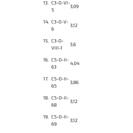
13.
C3-O-VI-
3,09
5
14.
C3-O-V-
3,12
6
15.
C3-O-
3,6
VIII-1
16.
C5-O-II-
4,04
63
17.
C5-O-II-
3,86
65
18.
C5-O-II-
3,12
68
19.
C5-O-II-
3,12
69