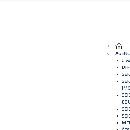
AGENC
O A
DIR
SEK
SEK
IM
SEK
EDU
SEK
SEK
ME
ČES