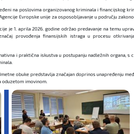
đeni na poslovima organizovanog kriminala i financijskog krim
 Agencije Evropske unije za osposobljavanje u području zakono
cije je 1. aprila 2026. godine održao predavanje na temu up
ačaj provođenja finansijskih istraga u procesu otkrivanja, 
tivna i praktična iskustva u postupanju nadležnih organa, s c
inala.
dmetne obuke predstavlja značajan doprinos unapređenju međuin
nja oduzetom imovinom.