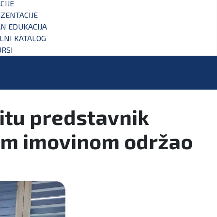
CIJE
ZENTACIJE
N EDUKACIJA
ALNI KATALOG
RSI
titu predstavnik
tom imovinom održao