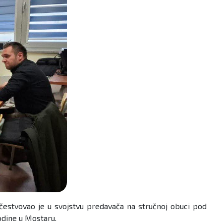
čestvovao je u svojstvu predavača na stručnoj obuci pod
godine u Mostaru.