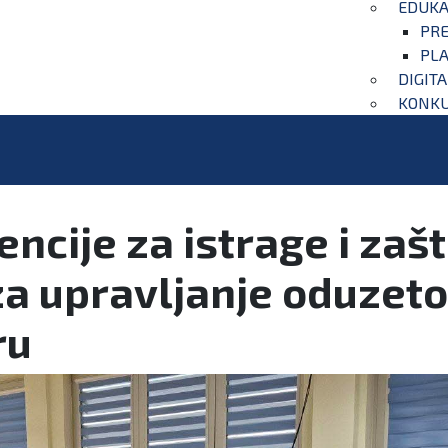
EDUKA
PRE
PLA
DIGIT
KONKU
ncije za istrage i zaš
za upravljanje oduze
ru