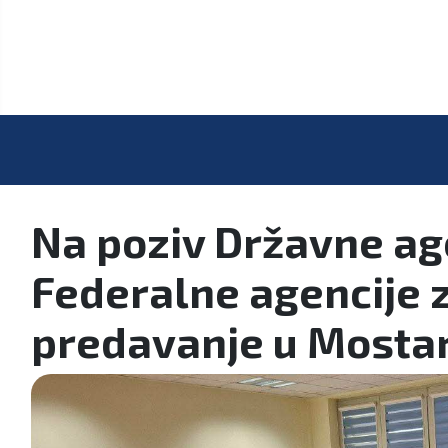
Na poziv Državne age
Federalne agencije 
predavanje u Mosta