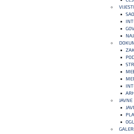
VIJEST
SAO
INT
GOV
NAJ
DOKU
ZA
POD
STR
ME
ME
INT
ARH
JAVNE
JAV
PLA
OGL
GALER