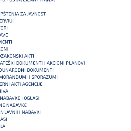
I
PŠTENJA ZA JAVNOST
ERVJUI
ORI
AVE
MENTI
KONI
ZAKONSKI AKTI
ATEŠKI DOKUMENTI I AKCIONI PLANOVI
ĐUNARODNI DOKUMENTI
MORANDUMI I SPORAZUMI
ERNI AKTI AGENCIJE
IVA
 NABAVKE I OGLASI
NE NABAVKE
N JAVNIH NABAVKI
ASI
IJA