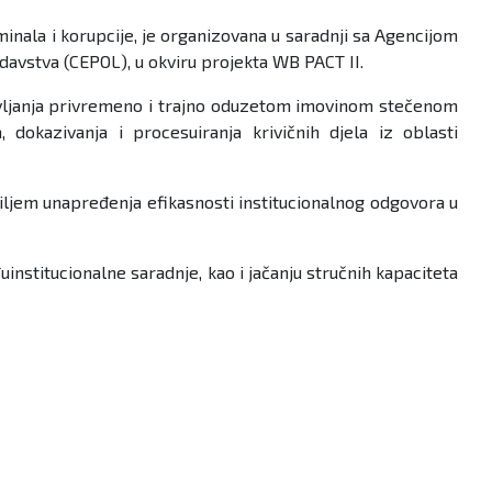
inala i korupcije, je organizovana u saradnji sa Agencijom
davstva (CEPOL), u okviru projekta WB PACT II.
ravljanja privremeno i trajno oduzetom imovinom stečenom
dokazivanja i procesuiranja krivičnih djela iz oblasti
iljem unapređenja efikasnosti institucionalnog odgovora u
stitucionalne saradnje, kao i jačanju stručnih kapaciteta