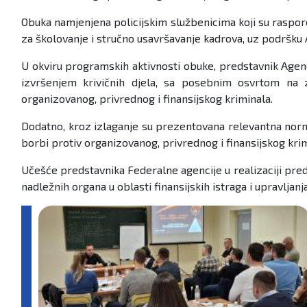
Obuka namjenjena policijskim službenicima koji su raspore
za školovanje i stručno usavršavanje kadrova, uz podršku
U okviru programskih aktivnosti obuke, predstavnik Agen
izvršenjem krivičnih djela, sa posebnim osvrtom na zn
organizovanog, privrednog i finansijskog kriminala.
Dodatno, kroz izlaganje su prezentovana relevantna norma
borbi protiv organizovanog, privrednog i finansijskog krim
Učešće predstavnika Federalne agencije u realizaciji pre
nadležnih organa u oblasti finansijskih istraga i upravlja