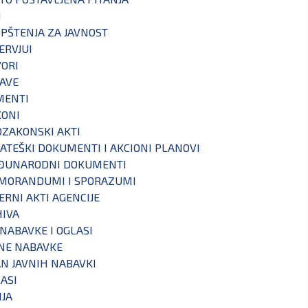
I
PŠTENJA ZA JAVNOST
ERVJUI
ORI
AVE
MENTI
KONI
ZAKONSKI AKTI
ATEŠKI DOKUMENTI I AKCIONI PLANOVI
ĐUNARODNI DOKUMENTI
MORANDUMI I SPORAZUMI
ERNI AKTI AGENCIJE
IVA
 NABAVKE I OGLASI
NE NABAVKE
N JAVNIH NABAVKI
ASI
IJA