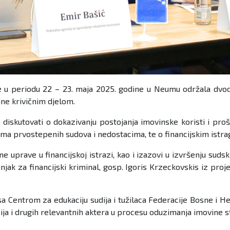
u periodu 22 – 23. maja 2025. godine u Neumu održala dvodnevn
ine krivičnim djelom.
 te diskutovati o dokazivanju postojanja imovinske koristi i pr
a prvostepenih sudova i nedostacima, te o financijskim istraga
ne uprave u financijskoj istrazi, kao i izazovi u izvršenju s
čnjak za financijski kriminal, gosp. Igoris Krzeckovskis iz p
i sa Centrom za edukaciju sudija i tužilaca Federacije Bosne i 
ucija i drugih relevantnih aktera u procesu oduzimanja imovine 