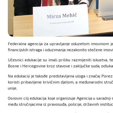
Federalna agencija za upravljanje oduzetom imovinom je 
financijskih istraga i oduzimanja nezakonito stečene imov
Učesnici edukacije su imali priliku razmijeniti iskustva,
Bosne i Hercegovine kroz stavove i zaključke suda, odlukam
Na edukaciji je takođe predstavljena uloga i značaj Porez
koristi pribavljene krivičnim djelom, a međunarodni stru
unije.
Osnovni cilj edukacija koje organizuje Agencija u saradnj
među stručnjacima iz pravosuđa, policije, državnih instit