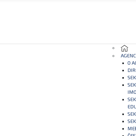
AGENC
O A
DIR
SEK
SEK
IM
SEK
EDU
SEK
SEK
ME
ČES