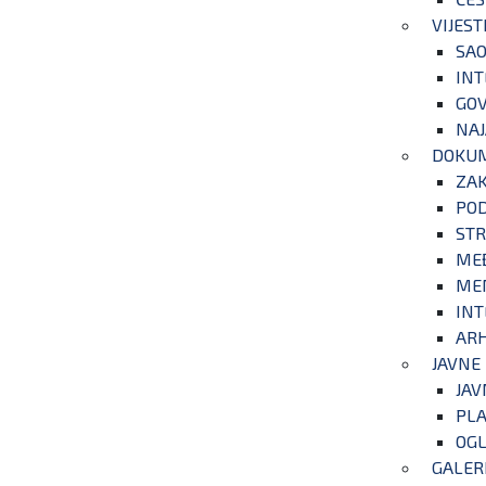
VIJEST
SAO
INT
GOV
NAJ
DOKU
ZA
POD
STR
ME
ME
INT
ARH
JAVNE
JAV
PLA
OGL
GALER