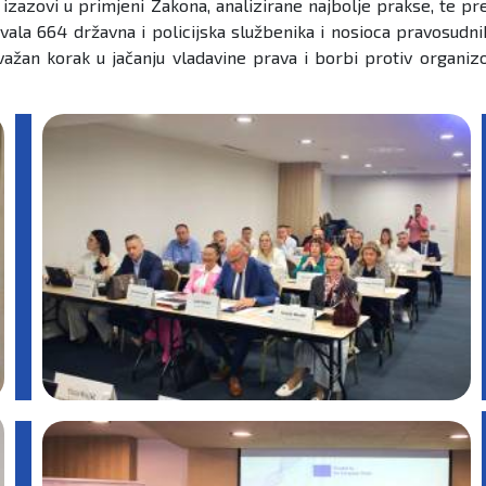
i izazovi u primjeni Zakona, analizirane najbolje prakse, te p
ala 664 državna i policijska službenika i nosioca pravosudni
 važan korak u jačanju vladavine prava i borbi protiv organizo