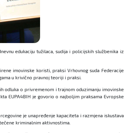
u edukaciju tužilaca, sudija i policijskih službenika iz
oširene imovinske koristi, praksi Vrhovnog suda Federacije
ma u krivično pravnoj teoriji i praksi.
udskih odluka o privremenom i trajnom oduzimanju imovinske
rojekta EUPA4BIH je govorio o najboljim praksama Evropske
Hercegovine je unapređenje kapaciteta i razmjena iskustava
stečene kriminalnim aktivnostima.