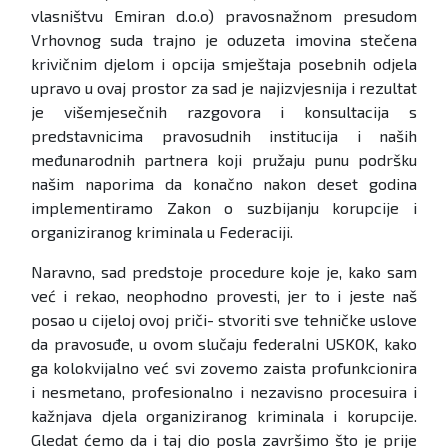
vlasništvu Emiran d.o.o) pravosnažnom presudom
Vrhovnog suda trajno je oduzeta imovina stečena
krivičnim djelom i opcija smještaja posebnih odjela
upravo u ovaj prostor za sad je najizvjesnija i rezultat
je višemjesečnih razgovora i konsultacija s
predstavnicima pravosudnih institucija i naših
međunarodnih partnera koji pružaju punu podršku
našim naporima da konačno nakon deset godina
implementiramo Zakon o suzbijanju korupcije i
organiziranog kriminala u Federaciji.
Naravno, sad predstoje procedure koje je, kako sam
već i rekao, neophodno provesti, jer to i jeste naš
posao u cijeloj ovoj priči- stvoriti sve tehničke uslove
da pravosuđe, u ovom slučaju federalni USKOK, kako
ga kolokvijalno već svi zovemo zaista profunkcionira
i nesmetano, profesionalno i nezavisno procesuira i
kažnjava djela organiziranog kriminala i korupcije.
Gledat ćemo da i taj dio posla završimo što je prije