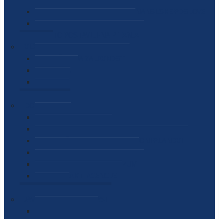
SEKTOR ZA MATERIJALNO-FINANSIJSKE POSLOVE
MEĐUNARODNA SURADNJA
ČESTO POSTAVLJENA PITANJA
VIJESTI
SAOPŠTENJA ZA JAVNOST
INTERVJUI
GOVORI
NAJAVE
DOKUMENTI
ZAKONI
PODZAKONSKI AKTI
STRATEŠKI DOKUMENTI I AKCIONI PLANOVI
MEĐUNARODNI DOKUMENTI
MEMORANDUMI I SPORAZUMI
INTERNI AKTI AGENCIJE
ARHIVA
JAVNE NABAVKE I OGLASI
JAVNE NABAVKE