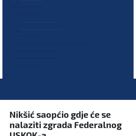
PLAN JAVNIH NABAVKI
OGLASI
GALERIJA
EDUKACIJE
PREZENTACIJE
PLAN EDUKACIJA
KONTAKT
VODIČ ZA PRISTUP INFORMACIJAMA
PRIJAVI KORUPCIJU
DIGITALNI KATALOG
KONKURSI
Nikšić saopćio gdje će se
nalaziti zgrada Federalnog
USKOK-a