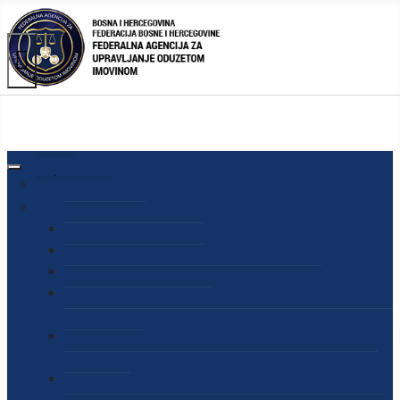
AGENCIJA
O AGENCIJI
DIREKTOR AGENCIJE
SEKRETAR AGENCIJE
SEKTOR ZA PREUZIMANJE I UPRAVLJANJE
ODUZETOM IMOVINOM
SEKTOR ZA STRATEŠKO PLANIRANJE, INFORMISANJE
I EDUKACIJU
SEKTOR ZA LJUDSKE POTENCIJALE, PRAVNE I OPĆE
POSLOVE