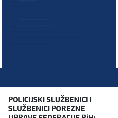
PLAN JAVNIH NABAVKI
OGLASI
GALERIJA
EDUKACIJE
PREZENTACIJE
PLAN EDUKACIJA
KONTAKT
VODIČ ZA PRISTUP INFORMACIJAMA
PRIJAVI KORUPCIJU
DIGITALNI KATALOG
KONKURSI
POLICIJSKI SLUŽBENICI I
SLUŽBENICI POREZNE
UPRAVE FEDERACIJE BiH: