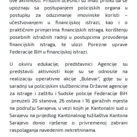
ove aktivnosti. Prisutni učesnici su imali priliku da se
upoznaju sa postupanjem policijskih organa u
postupku za oduzimanje imovinske koristi –
učestvovanjem u financijskoj istrazi, kao i o
praktičnim primjerima financijskih istraga, korištenju
posebnih istražnih radnji u postupcima provođenja
financijskih istraga, te ulozi Porezne uprave
Federacije BiH u financijskoj istrazi.
U okviru edukacije, predstavnici Agencije su
predstavili aktivnosti koje su se odnosile na
realizaciju operativne akcije „Bulevar“, gdje su u
saradnji sa policijskim službenicima Državne agencije
za istrage i zaštitu i Sudske policije Federacije BiH
preuzeli 20 stanova, 26 ostava i 16 garažnih mjesta
na području Sarajeva, u vezi kojih je Kantonalni sud u
Sarajevu na prijedlog Kantonalnog tužilaštva Kantona
Sarajevo donio rješenje o privremenoj zabrani
raspolaganja navedenim nekretninama.