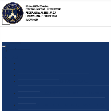
AGENCIJA
O AGENCIJI
DIREKTOR AGENCIJE
SEKRETAR AGENCIJE
SEKTOR ZA PREUZIMANJE I UPRAVLJANJE
ODUZETOM IMOVINOM
SEKTOR ZA STRATEŠKO PLANIRANJE, INFORMISANJE
I EDUKACIJU
SEKTOR ZA LJUDSKE POTENCIJALE, PRAVNE I OPĆE
POSLOVE