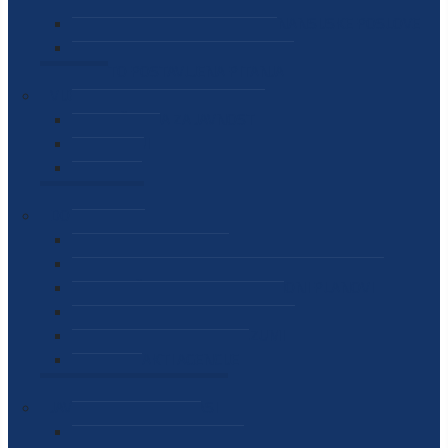
SEKTOR ZA MATERIJALNO-FINANSIJSKE POSLOVE
MEĐUNARODNA SURADNJA
ČESTO POSTAVLJENA PITANJA
VIJESTI
SAOPŠTENJA ZA JAVNOST
INTERVJUI
GOVORI
NAJAVE
DOKUMENTI
ZAKONI
PODZAKONSKI AKTI
STRATEŠKI DOKUMENTI I AKCIONI PLANOVI
MEĐUNARODNI DOKUMENTI
MEMORANDUMI I SPORAZUMI
INTERNI AKTI AGENCIJE
ARHIVA
JAVNE NABAVKE I OGLASI
JAVNE NABAVKE