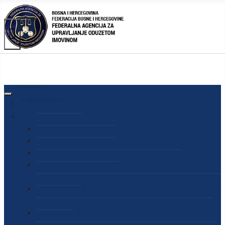
AGENCIJA
O AGENCIJI
DIREKTOR AGENCIJE
SEKRETAR AGENCIJE
SEKTOR ZA PREUZIMANJE I UPRAVLJANJE
ODUZETOM IMOVINOM
SEKTOR ZA STRATEŠKO PLANIRANJE, INFORMISANJE
I EDUKACIJU
SEKTOR ZA LJUDSKE POTENCIJALE, PRAVNE I OPĆE
POSLOVE