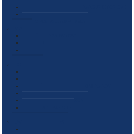
SEKTOR ZA MATERIJALNO-FINANSIJSKE POSLOVE
MEĐUNARODNA SURADNJA
ČESTO POSTAVLJENA PITANJA
VIJESTI
SAOPŠTENJA ZA JAVNOST
INTERVJUI
GOVORI
NAJAVE
DOKUMENTI
ZAKONI
PODZAKONSKI AKTI
STRATEŠKI DOKUMENTI I AKCIONI PLANOVI
MEĐUNARODNI DOKUMENTI
MEMORANDUMI I SPORAZUMI
INTERNI AKTI AGENCIJE
ARHIVA
JAVNE NABAVKE I OGLASI
JAVNE NABAVKE