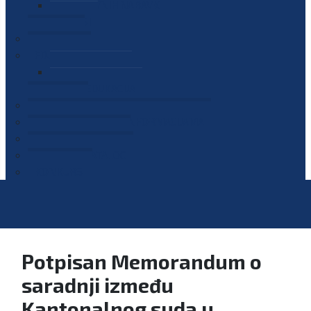
PLAN JAVNIH NABAVKI
OGLASI
GALERIJA
EDUKACIJE
PREZENTACIJE
PLAN EDUKACIJA
KONTAKT
VODIČ ZA PRISTUP INFORMACIJAMA
PRIJAVI KORUPCIJU
DIGITALNI KATALOG
KONKURSI
Potpisan Memorandum o
saradnji između
Kantonalnog suda u