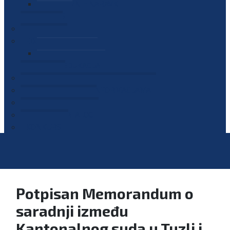
PLAN JAVNIH NABAVKI
OGLASI
GALERIJA
EDUKACIJE
PREZENTACIJE
PLAN EDUKACIJA
KONTAKT
VODIČ ZA PRISTUP INFORMACIJAMA
PRIJAVI KORUPCIJU
DIGITALNI KATALOG
KONKURSI
Potpisan Memorandum o
saradnji između
Kantonalnog suda u Tuzli i