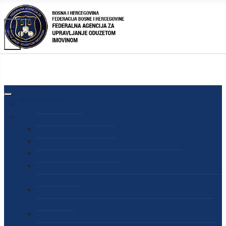
AGENCIJA
O AGENCIJI
DIREKTOR AGENCIJE
SEKRETAR AGENCIJE
SEKTOR ZA PREUZIMANJE I UPRAVLJANJE
ODUZETOM IMOVINOM
SEKTOR ZA STRATEŠKO PLANIRANJE, INFORMISANJE
I EDUKACIJU
SEKTOR ZA LJUDSKE POTENCIJALE, PRAVNE I OPĆE
POSLOVE