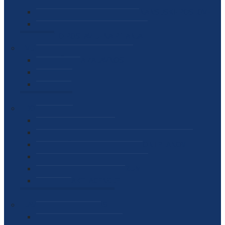
SEKTOR ZA MATERIJALNO-FINANSIJSKE POSLOVE
MEĐUNARODNA SURADNJA
ČESTO POSTAVLJENA PITANJA
VIJESTI
SAOPŠTENJA ZA JAVNOST
INTERVJUI
GOVORI
NAJAVE
DOKUMENTI
ZAKONI
PODZAKONSKI AKTI
STRATEŠKI DOKUMENTI I AKCIONI PLANOVI
MEĐUNARODNI DOKUMENTI
MEMORANDUMI I SPORAZUMI
INTERNI AKTI AGENCIJE
ARHIVA
JAVNE NABAVKE I OGLASI
JAVNE NABAVKE