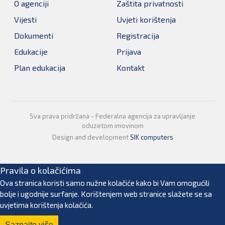
O agenciji
Zaštita privatnosti
Vijesti
Uvjeti korištenja
Dokumenti
Registracija
Edukacije
Prijava
Plan edukacija
Kontakt
Sva prava pridržana - Federalna agencija za upravljanje
oduzetom imovinom
Design and development
SIK computers
Pravila o kolačićima
Ova stranica koristi samo nužne kolačiće kako bi Vam omogućili
bolje i ugodnije surfanje. Korištenjem web stranice slažete se sa
uvjetima korištenja kolačića.
Saznajte više