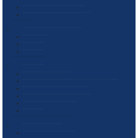
SEKTOR ZA MATERIJALNO-FINANSIJSKE POSLOVE
MEĐUNARODNA SURADNJA
ČESTO POSTAVLJENA PITANJA
VIJESTI
SAOPŠTENJA ZA JAVNOST
INTERVJUI
GOVORI
NAJAVE
DOKUMENTI
ZAKONI
PODZAKONSKI AKTI
STRATEŠKI DOKUMENTI I AKCIONI PLANOVI
MEĐUNARODNI DOKUMENTI
MEMORANDUMI I SPORAZUMI
INTERNI AKTI AGENCIJE
ARHIVA
JAVNE NABAVKE I OGLASI
JAVNE NABAVKE