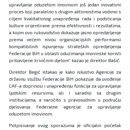
upravljanje oduzetom imovinom još jedan inovativni
proces koji paralelno s drugim aktivnostima vodimo s
ciljem kvalitativnog unapređenja rada i podsticanja
kulture orijentirane prema efektivnosti i rezultatima,
a kojim ovo rukovodstvo dokazuje jasno opredjeljenje
prema većem nivou organizacijskih performansi
kompatibilnih ispunjenju strateških opredjeljenja
Federacije BiH u oblasti oduzimanja imovinske koristi
pribavljene krivičnim djelom“ kazao je direktor Bašić.
Direktor Begić istakao je kako iskustvo Agencije za
državnu službu Federacije BiH pokazuje da uvođenje
CAF-a doprinosi i unapređenju funkcija za upravljanje
ljudskim resursima, ali i saradnji sa drugim
institucijama, a naročito s pravosudnim u području
djelovanja Federalne agencije za upravljanje
oduzetom imovinom.
Potpisivanje ovog sporazuma je oficijalni početak