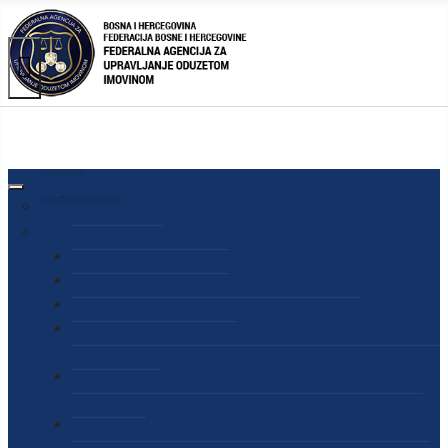
AGENCIJA
O AGENCIJI
DIREKTOR AGENCIJE
SEKRETAR AGENCIJE
SEKTOR ZA PREUZIMANJE I UPRAVLJANJE
ODUZETOM IMOVINOM
SEKTOR ZA STRATEŠKO PLANIRANJE, INFORMISANJE
I EDUKACIJU
SEKTOR ZA LJUDSKE POTENCIJALE, PRAVNE I OPĆE
POSLOVE