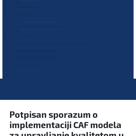
PLAN JAVNIH NABAVKI
OGLASI
GALERIJA
EDUKACIJE
PREZENTACIJE
PLAN EDUKACIJA
KONTAKT
VODIČ ZA PRISTUP INFORMACIJAMA
PRIJAVI KORUPCIJU
DIGITALNI KATALOG
KONKURSI
Potpisan sporazum o
implementaciji CAF modela
za upravljanje kvalitetom u