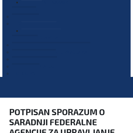
PLAN JAVNIH NABAVKI
OGLASI
GALERIJA
EDUKACIJE
PREZENTACIJE
PLAN EDUKACIJA
KONTAKT
VODIČ ZA PRISTUP INFORMACIJAMA
PRIJAVI KORUPCIJU
DIGITALNI KATALOG
KONKURSI
POTPISAN SPORAZUM O
SARADNJI FEDERALNE
AGENCIJE ZA UPRAVLJANJE