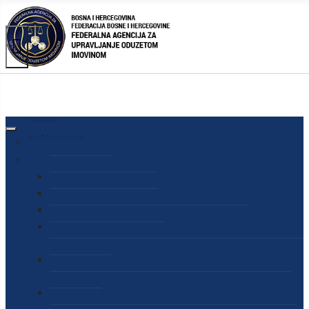
AGENCIJA
O AGENCIJI
DIREKTOR AGENCIJE
SEKRETAR AGENCIJE
SEKTOR ZA PREUZIMANJE I UPRAVLJANJE
ODUZETOM IMOVINOM
SEKTOR ZA STRATEŠKO PLANIRANJE, INFORMISANJE
I EDUKACIJU
SEKTOR ZA LJUDSKE POTENCIJALE, PRAVNE I OPĆE
POSLOVE