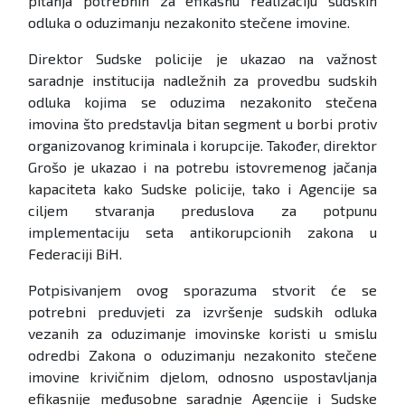
pitanja potrebnih za efikasnu realizaciju sudskih
odluka o oduzimanju nezakonito stečene imovine.
Direktor Sudske policije je ukazao na važnost
saradnje institucija nadležnih za provedbu sudskih
odluka kojima se oduzima nezakonito stečena
imovina što predstavlja bitan segment u borbi protiv
organizovanog kriminala i korupcije. Također, direktor
Grošo je ukazao i na potrebu istovremenog jačanja
kapaciteta kako Sudske policije, tako i Agencije sa
ciljem stvaranja preduslova za potpunu
implementaciju seta antikorupcionih zakona u
Federaciji BiH.
Potpisivanjem ovog sporazuma stvorit će se
potrebni preduvjeti za izvršenje sudskih odluka
vezanih za oduzimanje imovinske koristi u smislu
odredbi Zakona o oduzimanju nezakonito stečene
imovine krivičnim djelom, odnosno uspostavljanja
efikasnije međusobne saradnje Agencije i Sudske