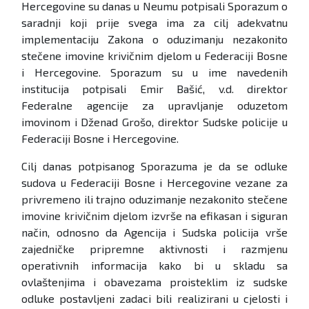
Hercegovine su danas u Neumu potpisali Sporazum o
saradnji koji prije svega ima za cilj adekvatnu
implementaciju Zakona o oduzimanju nezakonito
stečene imovine krivičnim djelom u Federaciji Bosne
i Hercegovine. Sporazum su u ime navedenih
institucija potpisali Emir Bašić, v.d. direktor
Federalne agencije za upravljanje oduzetom
imovinom i Dženad Grošo, direktor Sudske policije u
Federaciji Bosne i Hercegovine.
Cilj danas potpisanog Sporazuma je da se odluke
sudova u Federaciji Bosne i Hercegovine vezane za
privremeno ili trajno oduzimanje nezakonito stečene
imovine krivičnim djelom izvrše na efikasan i siguran
način, odnosno da Agencija i Sudska policija vrše
zajedničke pripremne aktivnosti i razmjenu
operativnih informacija kako bi u skladu sa
ovlaštenjima i obavezama proisteklim iz sudske
odluke postavljeni zadaci bili realizirani u cjelosti i