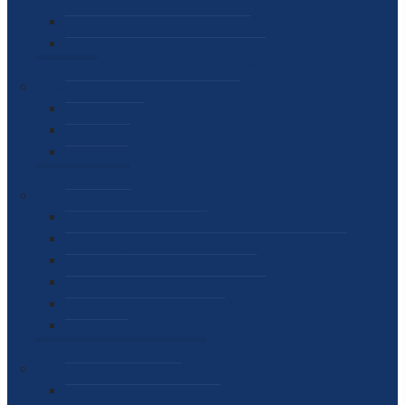
SEKTOR ZA MATERIJALNO-FINANSIJSKE POSLOVE
MEĐUNARODNA SURADNJA
ČESTO POSTAVLJENA PITANJA
VIJESTI
SAOPŠTENJA ZA JAVNOST
INTERVJUI
GOVORI
NAJAVE
DOKUMENTI
ZAKONI
PODZAKONSKI AKTI
STRATEŠKI DOKUMENTI I AKCIONI PLANOVI
MEĐUNARODNI DOKUMENTI
MEMORANDUMI I SPORAZUMI
INTERNI AKTI AGENCIJE
ARHIVA
JAVNE NABAVKE I OGLASI
JAVNE NABAVKE