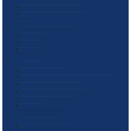
SEKTOR ZA MATERIJALNO-FINANSIJSKE POSLOVE
MEĐUNARODNA SURADNJA
ČESTO POSTAVLJENA PITANJA
VIJESTI
SAOPŠTENJA ZA JAVNOST
INTERVJUI
GOVORI
NAJAVE
DOKUMENTI
ZAKONI
PODZAKONSKI AKTI
STRATEŠKI DOKUMENTI I AKCIONI PLANOVI
MEĐUNARODNI DOKUMENTI
MEMORANDUMI I SPORAZUMI
INTERNI AKTI AGENCIJE
ARHIVA
JAVNE NABAVKE I OGLASI
JAVNE NABAVKE