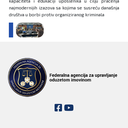
kapaciteta i edukaciji uposlenika u cilju praćenja
najmodernijih izazova sa kojima se susreću današnja
društva u borbi protiv organiziranog kriminala