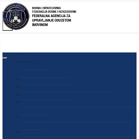
AGENCIJA
O AGENCIJI
DIREKTOR AGENCIJE
SEKRETAR AGENCIJE
SEKTOR ZA PREUZIMANJE I UPRAVLJANJE
ODUZETOM IMOVINOM
SEKTOR ZA STRATEŠKO PLANIRANJE, INFORMISANJE
I EDUKACIJU
SEKTOR ZA LJUDSKE POTENCIJALE, PRAVNE I OPĆE
POSLOVE