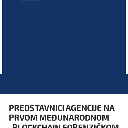
PLAN JAVNIH NABAVKI
OGLASI
GALERIJA
EDUKACIJE
PREZENTACIJE
PLAN EDUKACIJA
KONTAKT
VODIČ ZA PRISTUP INFORMACIJAMA
PRIJAVI KORUPCIJU
DIGITALNI KATALOG
KONKURSI
PREDSTAVNICI AGENCIJE NA
PRVOM MEĐUNARODNOM
„BLOCKCHAIN FORENZIČKOM