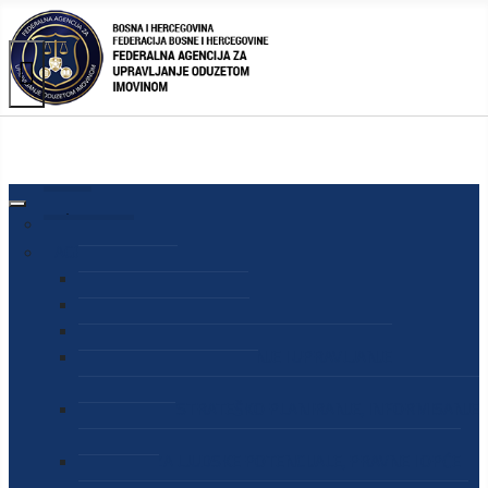
AGENCIJA
O AGENCIJI
DIREKTOR AGENCIJE
SEKRETAR AGENCIJE
SEKTOR ZA PREUZIMANJE I UPRAVLJANJE
ODUZETOM IMOVINOM
SEKTOR ZA STRATEŠKO PLANIRANJE, INFORMISANJE
I EDUKACIJU
SEKTOR ZA LJUDSKE POTENCIJALE, PRAVNE I OPĆE
POSLOVE