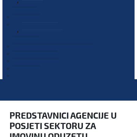
PLAN JAVNIH NABAVKI
OGLASI
GALERIJA
EDUKACIJE
PREZENTACIJE
PLAN EDUKACIJA
KONTAKT
VODIČ ZA PRISTUP INFORMACIJAMA
PRIJAVI KORUPCIJU
DIGITALNI KATALOG
KONKURSI
PREDSTAVNICI AGENCIJE U
POSJETI SEKTORU ZA
IMOVINU ODUZETU