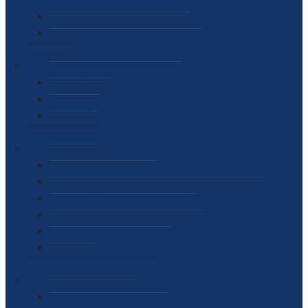
SEKTOR ZA MATERIJALNO-FINANSIJSKE POSLOVE
MEĐUNARODNA SURADNJA
ČESTO POSTAVLJENA PITANJA
VIJESTI
SAOPŠTENJA ZA JAVNOST
INTERVJUI
GOVORI
NAJAVE
DOKUMENTI
ZAKONI
PODZAKONSKI AKTI
STRATEŠKI DOKUMENTI I AKCIONI PLANOVI
MEĐUNARODNI DOKUMENTI
MEMORANDUMI I SPORAZUMI
INTERNI AKTI AGENCIJE
ARHIVA
JAVNE NABAVKE I OGLASI
JAVNE NABAVKE