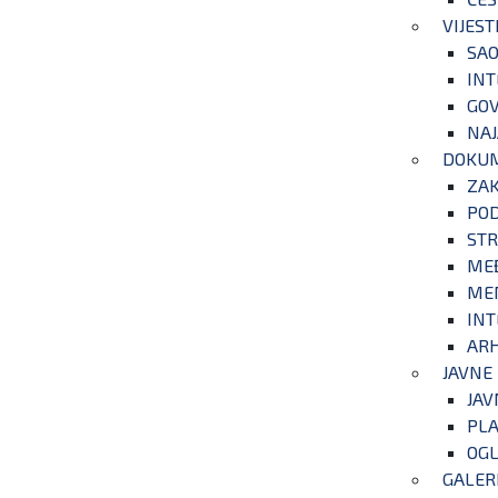
VIJEST
SAO
INT
GOV
NAJ
DOKU
ZA
POD
STR
ME
ME
INT
ARH
JAVNE
JAV
PLA
OGL
GALER