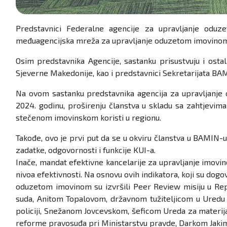
Predstavnici Federalne agencije za upravljanje odu
međuagencijska mreža za upravljanje oduzetom imovinom) k
Osim predstavnika Agencije, sastanku prisustvuju i ost
Sjeverne Makedonije, kao i predstavnici Sekretarijata BAM
Na ovom sastanku predstavnika agencija za upravljanje
2024. godinu, proširenju članstva u skladu sa zahtjevim
stečenom imovinskom koristi u regionu.
Takođe, ovo je prvi put da se u okviru članstva u BAMIN-
zadatke, odgovornosti i funkcije KUI-a.
Inače, mandat efektivne kancelarije za upravljanje imovi
nivoa efektivnosti. Na osnovu ovih indikatora, koji su do
oduzetom imovinom su izvršili Peer Review misiju u Rep
suda, Anitom Topalovom, državnom tužiteljicom u Uredu 
policiji, Snežanom Jovcevskom, šeficom Ureda za materijal
reforme pravosuđa pri Ministarstvu pravde, Darkom Jakimo