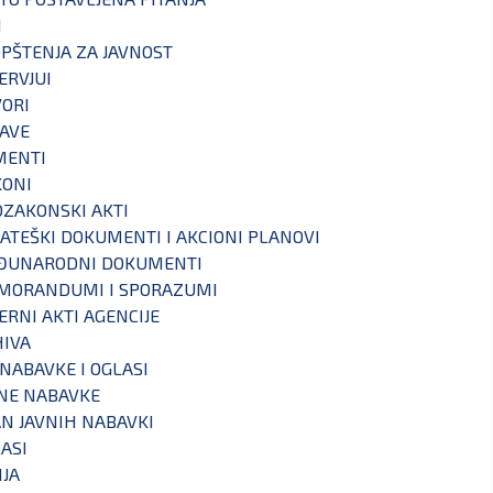
I
PŠTENJA ZA JAVNOST
ERVJUI
ORI
AVE
MENTI
KONI
ZAKONSKI AKTI
ATEŠKI DOKUMENTI I AKCIONI PLANOVI
ĐUNARODNI DOKUMENTI
MORANDUMI I SPORAZUMI
ERNI AKTI AGENCIJE
IVA
 NABAVKE I OGLASI
NE NABAVKE
N JAVNIH NABAVKI
ASI
IJA