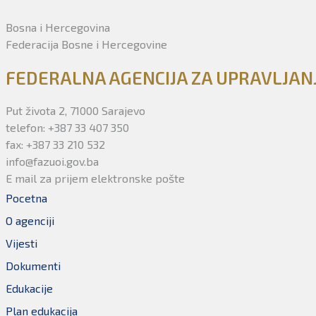
Bosna i Hercegovina
Federacija Bosne i Hercegovine
FEDERALNA AGENCIJA ZA UPRAVLJA
Put života 2, 71000 Sarajevo
telefon: +387 33 407 350
fax: +387 33 210 532
info@fazuoi.gov.ba
E mail za prijem elektronske pošte
Pocetna
O agenciji
Vijesti
Dokumenti
Edukacije
Plan edukacija