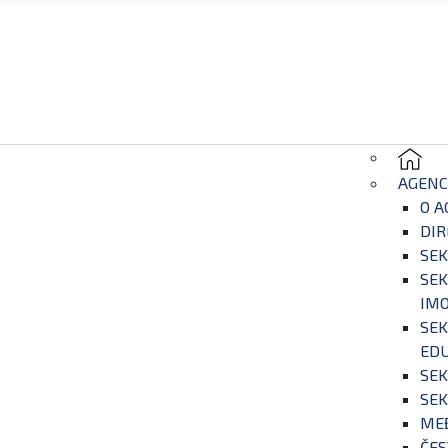
AGENC
O A
DIR
SEK
SEK
IM
SEK
EDU
SEK
SEK
ME
ČES