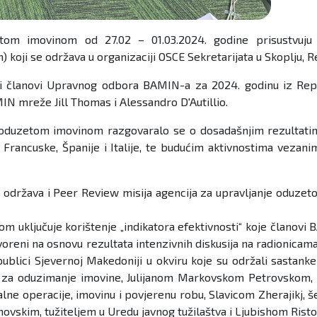
zetom imovinom od 27.02 – 01.03.2024. godine prisustv
oji se održava u organizaciji OSCE Sekretarijata u Skoplju, 
ali članovi Upravnog odbora BAMIN-a za 2024. godinu iz Repu
IN mreže Jill Thomas i Alessandro D'Autillio.
 oduzetom imovinom razgovaralo se o dosadašnjim rezultat
a Francuske, Španije i Italije, te budućim aktivnostima vez
u održava i Peer Review misija agencija za upravljanje oduzet
nom uključuje korištenje „indikatora efektivnosti“ koje članov
govoreni na osnovu rezultata intenzivnih diskusija na radionica
ublici Sjevernoj Makedoniji u okviru koje su održali sastan
za oduzimanje imovine, Julijanom Markovskom Petrovskom, po
ne operacije, imovinu i povjerenu robu, Slavicom Zherajikj, še
vskim, tužiteljem u Uredu javnog tužilaštva i Ljubishom Rist