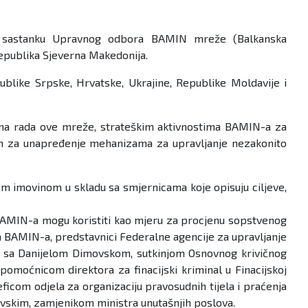
uju sastanku Upravnog odbora BAMIN mreže (Balkanska
Republika Sjeverna Makedonija.
blike Srpske, Hrvatske, Ukrajine, Republike Moldavije i
ima rada ove mreže, strateškim aktivnostima BAMIN-a za
anim za unapređenje mehanizama za upravljanje nezakonito
om imovinom u skladu sa smjernicama koje opisuju ciljeve,
i BAMIN-a mogu koristiti kao mjeru za procjenu sopstvenog
ma BAMIN-a, predstavnici Federalne agencije za upravljanje
ke sa Danijelom Dimovskom, sutkinjom Osnovnog krivičnog
moćnicom direktora za finacijski kriminal u Finacijskoj
ficom odjela za organizaciju pravosudnih tijela i praćenja
ovskim, zamjenikom ministra unutašnjih poslova.