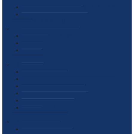
SEKTOR ZA MATERIJALNO-FINANSIJSKE POSLOVE
MEĐUNARODNA SURADNJA
ČESTO POSTAVLJENA PITANJA
VIJESTI
SAOPŠTENJA ZA JAVNOST
INTERVJUI
GOVORI
NAJAVE
DOKUMENTI
ZAKONI
PODZAKONSKI AKTI
STRATEŠKI DOKUMENTI I AKCIONI PLANOVI
MEĐUNARODNI DOKUMENTI
MEMORANDUMI I SPORAZUMI
INTERNI AKTI AGENCIJE
ARHIVA
JAVNE NABAVKE I OGLASI
JAVNE NABAVKE