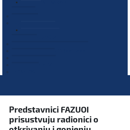
PLAN JAVNIH NABAVKI
OGLASI
GALERIJA
EDUKACIJE
PREZENTACIJE
PLAN EDUKACIJA
KONTAKT
VODIČ ZA PRISTUP INFORMACIJAMA
PRIJAVI KORUPCIJU
DIGITALNI KATALOG
KONKURSI
Predstavnici FAZUOI
prisustvuju radionici o
otkrivanju i gonjenju