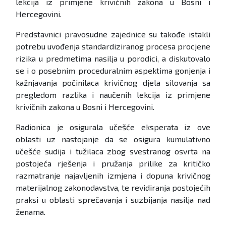
lekcija iz primjene krivičnih zakona u Bosni i
Hercegovini.
Predstavnici pravosudne zajednice su takođe istakli
potrebu uvođenja standardiziranog procesa procjene
rizika u predmetima nasilja u porodici, a diskutovalo
se i o posebnim proceduralnim aspektima gonjenja i
kažnjavanja počinilaca krivičnog djela silovanja sa
pregledom razlika i naučenih lekcija iz primjene
krivičnih zakona u Bosni i Hercegovini.
Radionica je osigurala učešće eksperata iz ove
oblasti uz nastojanje da se osigura kumulativno
učešće sudija i tužilaca zbog svestranog osvrta na
postojeća rješenja i pružanja prilike za kritičko
razmatranje najavljenih izmjena i dopuna krivičnog
materijalnog zakonodavstva, te revidiranja postojećih
praksi u oblasti sprečavanja i suzbijanja nasilja nad
ženama.