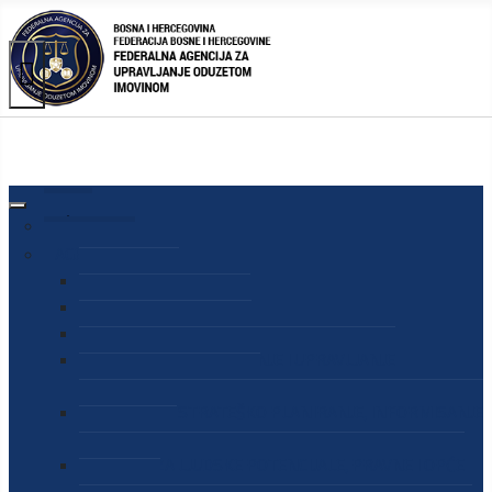
AGENCIJA
O AGENCIJI
DIREKTOR AGENCIJE
SEKRETAR AGENCIJE
SEKTOR ZA PREUZIMANJE I UPRAVLJANJE
ODUZETOM IMOVINOM
SEKTOR ZA STRATEŠKO PLANIRANJE, INFORMISANJE
I EDUKACIJU
SEKTOR ZA LJUDSKE POTENCIJALE, PRAVNE I OPĆE
POSLOVE